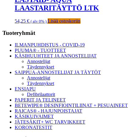
LAASTARITÄYTTÖ LTK
54,25
€
Lisää ostoskoriin
( alv 0% )
Ensisijainen
Tuoteryhmät
sivupalkki
ILMANPUHDISTUS - COVID-19
PUUMA® - TUOTTEET
KÄSIHUUHTEET JA ANNOSTELIJAT
Annostelijat
Täydennykset
SAIPPUA-ANNOSTELIJAT JA TÄYTÖT
Annostelijat
Täydennykset
ENSIAPU
Defibrilaattorit
PAPERIT JA TELINEET
BETEWIPE® DESINFIOINTILIINAT + PESUAINEET
RAICAS® - HAJUNPOISTAJAT
KÄSIKUIVAIMET
JÄTESÄKIT+ WC TARVIKKEET
KORONATESTIT