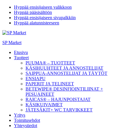
Hyppää ensisijaiseen valikkoon
Hyppää pääsisältöön
Hyppää ensisijaiseen sivupalkkiin
Hyppää alatunnisteeseen
SP Market
Etusivu
Tuotteet
PUUMA® – TUOTTEET
KÄSIHUUHTEET JA ANNOSTELIJAT
SAIPPUA-ANNOSTELIJAT JA TÄYTÖT
ENSIAPU
PAPERIT JA TELINEET
BETEWIPE® DESINFIOINTILIINAT +
PESUAINEET
RAICAS® – HAJUNPOISTAJAT
KÄSIKUIVAIMET
JÄTESÄKIT+ WC TARVIKKEET
Yritys
Toimitusehdot
Yhteystiedot