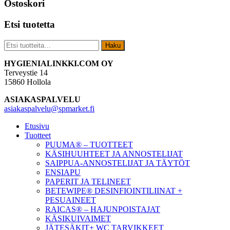
Ostoskori
Etsi tuotetta
Etsi:
Haku
Footer
HYGIENIALINKKI.COM OY
Terveystie 14
15860 Hollola
ASIAKASPALVELU
asiakaspalvelu@spmarket.fi
Etusivu
Tuotteet
PUUMA® – TUOTTEET
KÄSIHUUHTEET JA ANNOSTELIJAT
SAIPPUA-ANNOSTELIJAT JA TÄYTÖT
ENSIAPU
PAPERIT JA TELINEET
BETEWIPE® DESINFIOINTILIINAT +
PESUAINEET
RAICAS® – HAJUNPOISTAJAT
KÄSIKUIVAIMET
JÄTESÄKIT+ WC TARVIKKEET