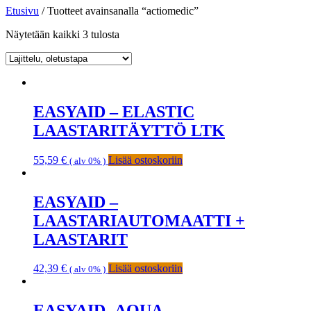
Etusivu
/ Tuotteet avainsanalla “actiomedic”
Näytetään kaikki 3 tulosta
EASYAID – ELASTIC
LAASTARITÄYTTÖ LTK
55,59
€
Lisää ostoskoriin
( alv 0% )
EASYAID –
LAASTARIAUTOMAATTI +
LAASTARIT
42,39
€
Lisää ostoskoriin
( alv 0% )
EASYAID- AQUA