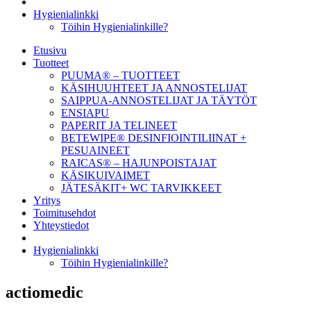
Hygienialinkki
Töihin Hygienialinkille?
Etusivu
Tuotteet
PUUMA® – TUOTTEET
KÄSIHUUHTEET JA ANNOSTELIJAT
SAIPPUA-ANNOSTELIJAT JA TÄYTÖT
ENSIAPU
PAPERIT JA TELINEET
BETEWIPE® DESINFIOINTILIINAT +
PESUAINEET
RAICAS® – HAJUNPOISTAJAT
KÄSIKUIVAIMET
JÄTESÄKIT+ WC TARVIKKEET
Yritys
Toimitusehdot
Yhteystiedot
Hygienialinkki
Töihin Hygienialinkille?
actiomedic