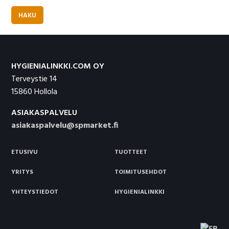
HAKU
Footer
HYGIENIALINKKI.COM OY
Terveystie 14
15860 Hollola
ASIAKASPALVELU
asiakaspalvelu@spmarket.fi
ETUSIVU
TUOTTEET
YRITYS
TOIMITUSEHDOT
YHTEYSTIEDOT
HYGIENIALINKKI