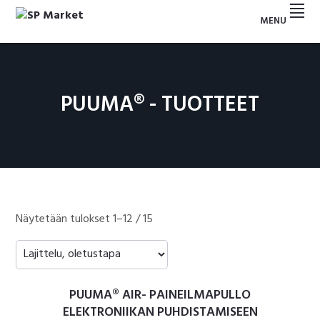
Hyppää
Hyppää
Hyppää
Hyppää
MENU
ensisijaiseen
pääsisältöön
ensisijaiseen
alatunnisteeseen
SP
valikkoon
sivupalkkiin
MARKET
PUUMA® - TUOTTEET
Näytetään tulokset 1–12 / 15
PUUMA® AIR- PAINEILMAPULLO
ELEKTRONIIKAN PUHDISTAMISEEN