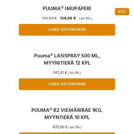
PUUMA® IMUPAPERI
ALE!
Alkuperäinen
Nykyinen
139,44
€
134,66
€
( alv 0% )
hinta
hinta
LISÄÄ OSTOSKORIIN
oli:
on:
139,44 €.
134,66 €.
Puuma® LASISPRAY 500 ML,
MYYNITIERÄ 12 KPL
347,41
€
( alv 0% )
LISÄÄ OSTOSKORIIN
PUUMA® R2 VIEMÄRIRAE 1KG,
MYYNTIERÄ 10 KPL
470,60
€
( alv 0% )