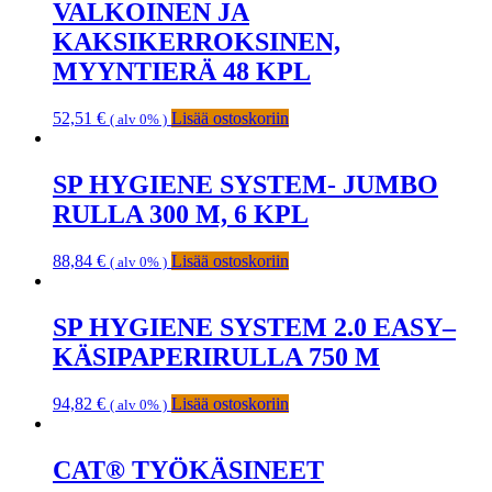
VALKOINEN JA
KAKSIKERROKSINEN,
MYYNTIERÄ 48 KPL
52,51
€
Lisää ostoskoriin
( alv 0% )
SP HYGIENE SYSTEM- JUMBO
RULLA 300 M, 6 KPL
88,84
€
Lisää ostoskoriin
( alv 0% )
SP HYGIENE SYSTEM 2.0 EASY–
KÄSIPAPERIRULLA 750 M
94,82
€
Lisää ostoskoriin
( alv 0% )
CAT® TYÖKÄSINEET