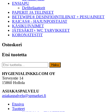
ENSIAPU
Defibrilaattorit
PAPERIT JA TELINEET
BETEWIPE® DESINFIOINTILIINAT + PESUAINEET
RAICAS® - HAJUNPOISTAJAT
KÄSIKUIVAIMET
JÄTESÄKIT+ WC TARVIKKEET
KORONATESTIT
Ostoskori
Etsi tuotetta
Etsi:
Haku
Footer
HYGIENIALINKKI.COM OY
Terveystie 14
15860 Hollola
ASIAKASPALVELU
asiakaspalvelu@spmarket.fi
Etusivu
Tuotteet