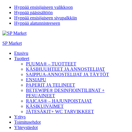
Hyppää ensisijaiseen valikkoon
Hyppää pääsisältöön
Hyppää ensisijaiseen sivupalkkiin
Hyppää alatunnisteeseen
SP Market
Etusivu
Tuotteet
PUUMA® – TUOTTEET
KÄSIHUUHTEET JA ANNOSTELIJAT
SAIPPUA-ANNOSTELIJAT JA TÄYTÖT
ENSIAPU
PAPERIT JA TELINEET
BETEWIPE® DESINFIOINTILIINAT +
PESUAINEET
RAICAS® – HAJUNPOISTAJAT
KÄSIKUIVAIMET
JÄTESÄKIT+ WC TARVIKKEET
Yritys
Toimitusehdot
Yhteystiedot