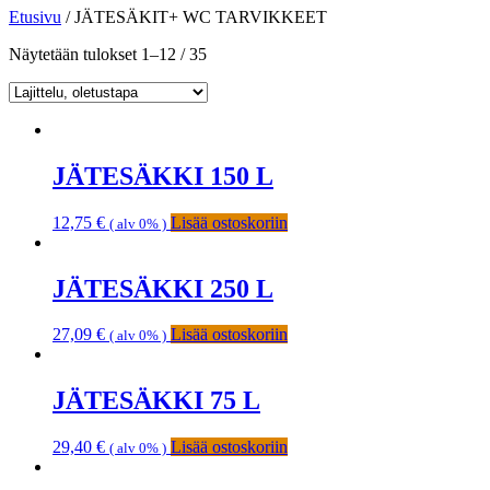
Etusivu
/ JÄTESÄKIT+ WC TARVIKKEET
Näytetään tulokset 1–12 / 35
JÄTESÄKKI 150 L
12,75
€
Lisää ostoskoriin
( alv 0% )
JÄTESÄKKI 250 L
27,09
€
Lisää ostoskoriin
( alv 0% )
JÄTESÄKKI 75 L
29,40
€
Lisää ostoskoriin
( alv 0% )