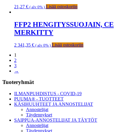
21,27
€
Lisää ostoskoriin
( alv 0% )
FFP2 HENGITYSSUOJAIN, CE
MERKITTY
2 341,35
€
Lisää ostoskoriin
( alv 0% )
1
2
3
→
Ensisijainen
Tuoteryhmät
sivupalkki
ILMANPUHDISTUS - COVID-19
PUUMA® - TUOTTEET
KÄSIHUUHTEET JA ANNOSTELIJAT
Annostelijat
Täydennykset
SAIPPUA-ANNOSTELIJAT JA TÄYTÖT
Annostelijat
Täydennykset