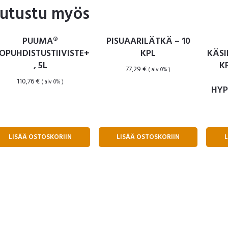
utustu myös
PUUMA®
PISUAARILÄTKÄ – 10
IOPUHDISTUSTIIVISTE+
KPL
KÄSI
, 5L
K
77,29
€
( alv 0% )
110,76
€
( alv 0% )
HYP
LISÄÄ OSTOSKORIIN
LISÄÄ OSTOSKORIIN