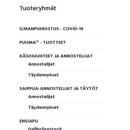
Ensisijainen
Tuoteryhmät
sivupalkki
ILMANPUHDISTUS - COVID-19
PUUMA® - TUOTTEET
KÄSIHUUHTEET JA ANNOSTELIJAT
Annostelijat
Täydennykset
SAIPPUA-ANNOSTELIJAT JA TÄYTÖT
Annostelijat
Täydennykset
ENSIAPU
Defibrilaattorit