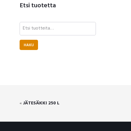
Etsi tuotetta
Etsi:
HAKU
«
JÄTESÄKKI 250 L
Footer