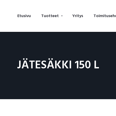
Etusivu
Tuotteet
Yritys
Toimituseh
JÄTESÄKKI 150 L