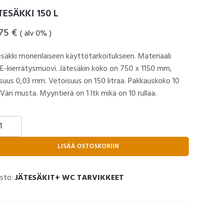
TESÄKKI 150 L
,75
€
( alv 0% )
esäkki monenlaiseen käyttötarkoitukseen. Materiaali
E-kierrätysmuovi. Jätesäkin koko on 750 x 1150 mm,
suus 0,03 mm. Vetoisuus on 150 litraa. Pakkauskoko 10
 Väri musta. Myyntierä on 1 ltk mikä on 10 rullaa.
ESÄKKI
LISÄÄ OSTOSKORIIN
rä
sto:
JÄTESÄKIT+ WC TARVIKKEET