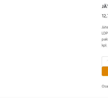
JÄ
12
Jät
LDP
pak
kpl.
JÄT
150
L
mää
Osa