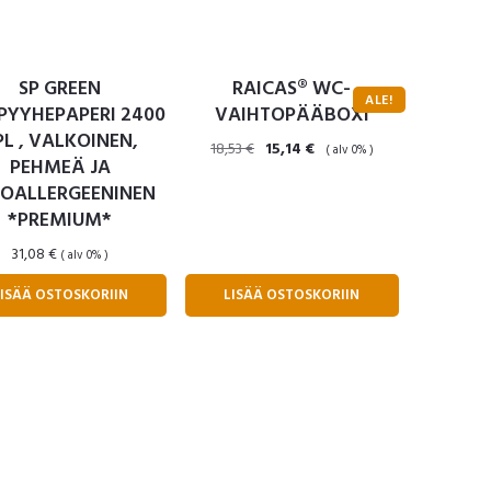
SP GREEN
RAICAS® WC-
ALE!
PYYHEPAPERI 2400
VAIHTOPÄÄBOXI
PL , VALKOINEN,
Alkuperäinen
Nykyinen
18,53
€
15,14
€
( alv 0% )
PEHMEÄ JA
hinta
hinta
OALLERGEENINEN
oli:
on:
18,53 €.
15,14 €.
*PREMIUM*
31,08
€
( alv 0% )
LISÄÄ OSTOSKORIIN
LISÄÄ OSTOSKORIIN