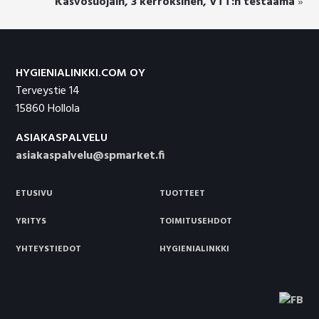
Kasvosuojain, 3 kerroksinen, VTT:n testaama
»
Footer
HYGIENIALINKKI.COM OY
Terveystie 14
15860 Hollola
ASIAKASPALVELU
asiakaspalvelu@spmarket.fi
ETUSIVU
TUOTTEET
YRITYS
TOIMITUSEHDOT
YHTEYSTIEDOT
HYGIENIALINKKI