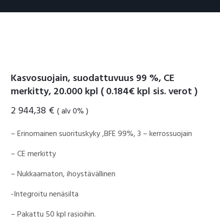
Kasvosuojain, suodattuvuus 99 %, CE
merkitty, 20.000 kpl ( 0.184€ kpl sis. verot )
2 944,38
€
( alv 0% )
– Erinomainen suorituskyky ,BFE 99%, 3 – kerrossuojain
– CE merkitty
– Nukkaamaton, ihoystävällinen
-Integroitu nenäsilta
– Pakattu 50 kpl rasioihin.