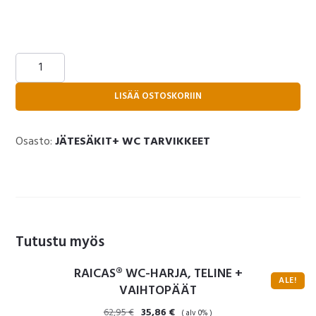
Kasvosuojain,
suodattuvuus
99
LISÄÄ OSTOSKORIIN
%,
CE
Osasto:
JÄTESÄKIT+ WC TARVIKKEET
merkitty,
20.000
kpl
(
0.184€
kpl
Tutustu myös
sis.
verot
RAICAS® WC-HARJA, TELINE +
ALE!
VAIHTOPÄÄT
)
määrä
Alkuperäinen
Nykyinen
62,95
€
35,86
€
( alv 0% )