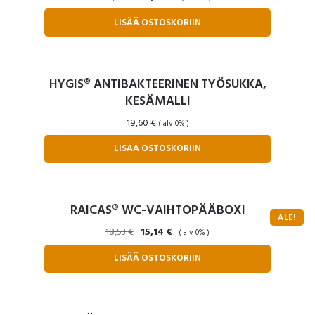
hinta
hinta
LISÄÄ OSTOSKORIIN
oli:
on:
62,95 €.
35,86 €.
HYGIS® ANTIBAKTEERINEN TYÖSUKKA,
KESÄMALLI
19,60
€
( alv 0% )
LISÄÄ OSTOSKORIIN
RAICAS® WC-VAIHTOPÄÄBOXI
ALE!
Alkuperäinen
Nykyinen
18,53
€
15,14
€
( alv 0% )
hinta
hinta
LISÄÄ OSTOSKORIIN
oli:
on:
18,53 €.
15,14 €.