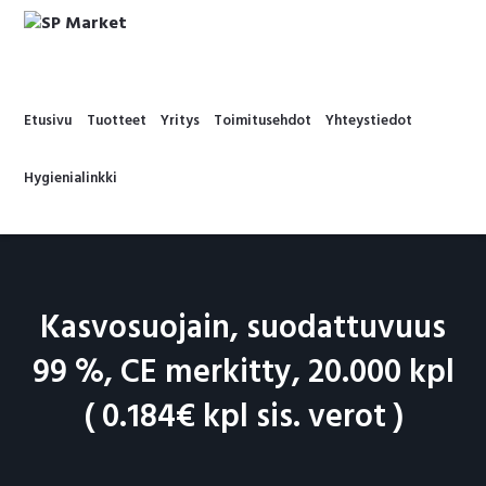
Hyppää
Hyppää
Hyppää
Hyppää
ensisijaiseen
pääsisältöön
ensisijaiseen
alatunnisteeseen
SP
valikkoon
sivupalkkiin
MARKET
Etusivu
Tuotteet
Yritys
Toimitusehdot
Yhteystiedot
Hygienialinkki
Kasvosuojain, suodattuvuus
99 %, CE merkitty, 20.000 kpl
( 0.184€ kpl sis. verot )