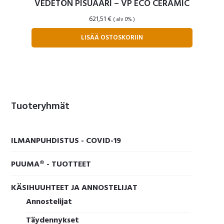
VEDETÖN PISUAARI – VP ECO CERAMIC
621,51
€
( alv 0% )
LISÄÄ OSTOSKORIIN
Ensisijainen
Tuoteryhmät
sivupalkki
ILMANPUHDISTUS - COVID-19
PUUMA® - TUOTTEET
KÄSIHUUHTEET JA ANNOSTELIJAT
Annostelijat
Täydennykset