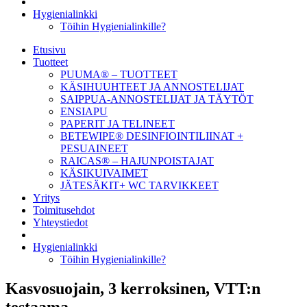
Hygienialinkki
Töihin Hygienialinkille?
Etusivu
Tuotteet
PUUMA® – TUOTTEET
KÄSIHUUHTEET JA ANNOSTELIJAT
SAIPPUA-ANNOSTELIJAT JA TÄYTÖT
ENSIAPU
PAPERIT JA TELINEET
BETEWIPE® DESINFIOINTILIINAT +
PESUAINEET
RAICAS® – HAJUNPOISTAJAT
KÄSIKUIVAIMET
JÄTESÄKIT+ WC TARVIKKEET
Yritys
Toimitusehdot
Yhteystiedot
Hygienialinkki
Töihin Hygienialinkille?
Kasvosuojain, 3 kerroksinen, VTT:n
testaama