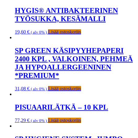
HYGIS® ANTIBAKTEERINEN
TYÖSUKKA, KESÄMALLI
19,60
€
Lisää ostoskoriin
( alv 0% )
SP GREEN KÄSIPYYHEPAPERI
2400 KPL , VALKOINEN, PEHMEÄ
JA HYPOALLERGEENINEN
*PREMIUM*
31,08
€
Lisää ostoskoriin
( alv 0% )
PISUAARILÄTKÄ – 10 KPL
77,29
€
Lisää ostoskoriin
( alv 0% )