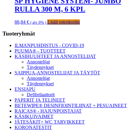
SP HYGIENE SYSTEM- JUMBO
RULLA 300 M, 6 KPL
88,84
€
Lisää ostoskoriin
( alv 0% )
Ensisijainen
Tuoteryhmät
sivupalkki
ILMANPUHDISTUS - COVID-19
PUUMA® - TUOTTEET
KÄSIHUUHTEET JA ANNOSTELIJAT
Annostelijat
Täydennykset
SAIPPUA-ANNOSTELIJAT JA TÄYTÖT
Annostelijat
Täydennykset
ENSIAPU
Defibrilaattorit
PAPERIT JA TELINEET
BETEWIPE® DESINFIOINTILIINAT + PESUAINEET
RAICAS® - HAJUNPOISTAJAT
KÄSIKUIVAIMET
JÄTESÄKIT+ WC TARVIKKEET
KORONATESTIT