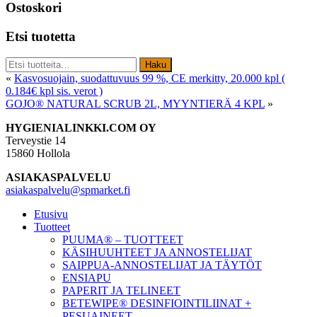
Ostoskori
Etsi tuotetta
Etsi:
Haku
«
Kasvosuojain, suodattuvuus 99 %, CE merkitty, 20.000 kpl (
0.184€ kpl sis. verot )
GOJO® NATURAL SCRUB 2L, MYYNTIERÄ 4 KPL
»
Footer
HYGIENIALINKKI.COM OY
Terveystie 14
15860 Hollola
ASIAKASPALVELU
asiakaspalvelu@spmarket.fi
Etusivu
Tuotteet
PUUMA® – TUOTTEET
KÄSIHUUHTEET JA ANNOSTELIJAT
SAIPPUA-ANNOSTELIJAT JA TÄYTÖT
ENSIAPU
PAPERIT JA TELINEET
BETEWIPE® DESINFIOINTILIINAT +
PESUAINEET