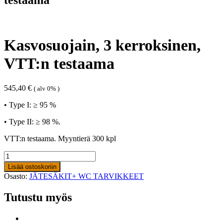
Kasvosuojain, 3 kerroksinen,
VTT:n testaama
545,40
€
( alv 0% )
• Type I: ≥ 95 %
• Type II: ≥ 98 %.
VTT:n testaama. Myyntierä 300 kpl
Kasvosuojain,
3
Lisää ostoskoriin
kerroksinen,
Osasto:
JÄTESÄKIT+ WC TARVIKKEET
VTT:n
testaama
Tutustu myös
määrä