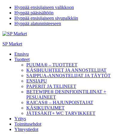
Hyppää ensisijaiseen valikkoon
Hyppää pääsisältöön
Hyppää ensisijaiseen sivupalkkiin
Hyppää alatunnisteeseen
SP Market
Etusivu
Tuotteet
PUUMA® – TUOTTEET
KÄSIHUUHTEET JA ANNOSTELIJAT
SAIPPUA-ANNOSTELIJAT JA TÄYTÖT
ENSIAPU
PAPERIT JA TELINEET
BETEWIPE® DESINFIOINTILIINAT +
PESUAINEET
RAICAS® – HAJUNPOISTAJAT
KÄSIKUIVAIMET
JÄTESÄKIT+ WC TARVIKKEET
Yritys
Toimitusehdot
Yhteystiedot