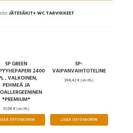
sto:
JÄTESÄKIT+ WC TARVIKKEET
SP GREEN
SP-
PYYHEPAPERI 2400
VAIPANVAIHTOTELINE
PL , VALKOINEN,
394,42
€
( alv 0% )
PEHMEÄ JA
OALLERGEENINEN
*PREMIUM*
31,08
€
( alv 0% )
LISÄÄ OSTOSKORIIN
LISÄÄ OSTOSKORIIN