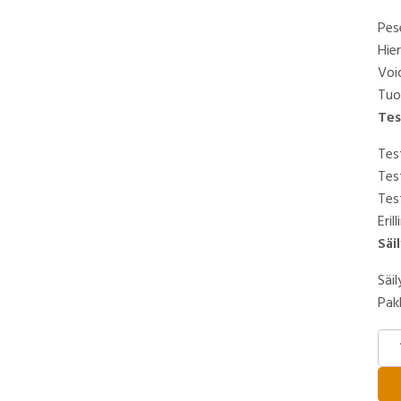
Pese
Hier
Voi
Tuo
Tes
Tes
Tes
Tes
Eri
Säi
Säi
Pak
ASL
PA
mää