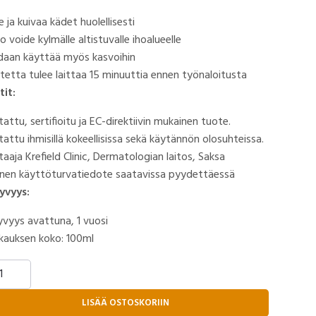
 ja kuivaa kädet huolellisesti
o voide kylmälle altistuvalle ihoalueelle
daan käyttää myös kasvoihin
tetta tulee laittaa 15 minuuttia ennen työnaloitusta
tit:
tattu, sertifioitu ja EC-direktiivin mukainen tuote.
tattu ihmisillä kokeellisissa sekä käytännön olosuhteissa.
taaja Krefield Clinic, Dermatologian laitos, Saksa
llinen käyttöturvatiedote saatavissa pyydettäessä
lyvyys:
lyvyys avattuna, 1 vuosi
kauksen koko: 100ml
AK®-
KKASSUOJAVOIDE
rä
LISÄÄ OSTOSKORIIN