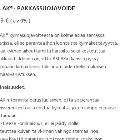
LAK®- PAKKASSUOJAVOIDE
89
€
( alv 0% )
AK® kylmäsuojavoiteessa on kolme asiaa samassa
etissa, eli se parantaa ihon luontaista kylmäkestävyyttä,
jaa kylmän aiheuttamilta haitoilta sekä kosteuttaa
okkaasti. Ideana on, että ASLAKin kanssa pysyy
empään lämpimänä, toki huomioiden kelin mukaisen
maalivarustuksen.
naisuudet:
AKin toiminta perustuu siihen, että se parantaa
eisverenkiertoa ja eristää kylmältä, joten lämpö ei pääse
htumaan.
-freeze -ominaisuus, eli ei jäädy iholle.
teuttaa kuivan talvi-ilman vahingoittamaa ihoa.
kuva käyttö parantaa tuotteen tehoa, koska ihon