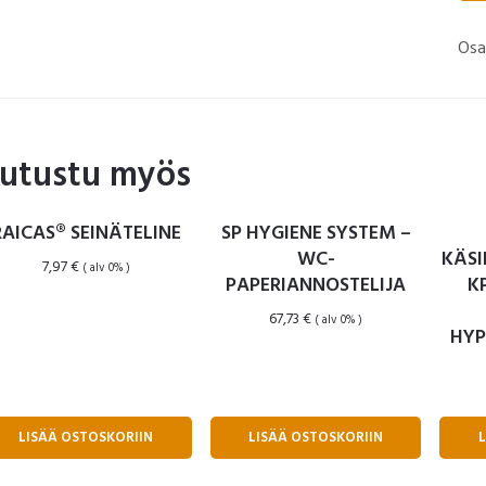
Osa
utustu myös
RAICAS® SEINÄTELINE
SP HYGIENE SYSTEM –
WC-
KÄSI
7,97
€
( alv 0% )
PAPERIANNOSTELIJA
K
67,73
€
( alv 0% )
HYP
LISÄÄ OSTOSKORIIN
LISÄÄ OSTOSKORIIN