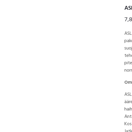
AS
7,
ASL
pak
suo
teh
pit
nor
Omi
ASL
äär
hai
Anti
Kos
Jat