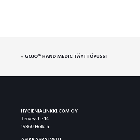
«
GOJO® HAND MEDIC TÄYTTÖPUSSI
Footer
HYGIENIALINKKI.COM OY
Terveystie 14
15860 Hollola
ASIAKASPALVELU