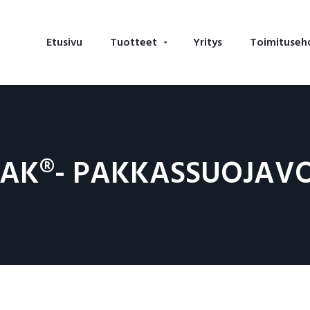
Etusivu
Tuotteet
Yritys
Toimituseh
LAK®- PAKKASSUOJAVO