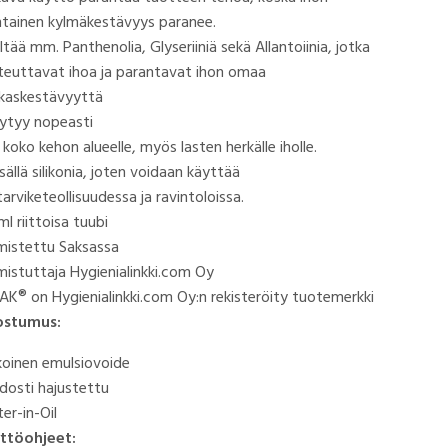
ntainen kylmäkestävyys paranee.
ltää mm. Panthenolia, Glyseriiniä sekä Allantoiinia, jotka
teuttavat ihoa ja parantavat ihon omaa
kaskestävyyttä
ytyy nopeasti
 koko kehon alueelle, myös lasten herkälle iholle.
isällä silikonia, joten voidaan käyttää
tarviketeollisuudessa ja ravintoloissa.
l riittoisa tuubi
mistettu Saksassa
mistuttaja Hygienialinkki.com Oy
AK® on Hygienialinkki.com Oy:n rekisteröity tuotemerkki
ostumus:
koinen emulsiovoide
dosti hajustettu
er-in-Oil
ttöohjeet: