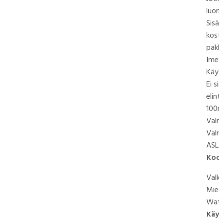
luo
Sisä
kos
pak
Ime
Käy
Ei s
elin
100m
Val
Val
ASL
Ko
Val
Mie
Wat
Käy