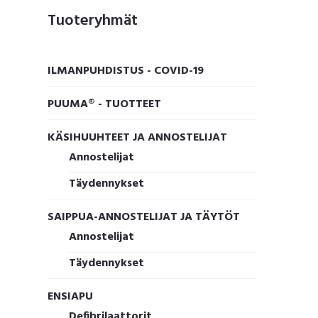
Ensisijainen
Tuoteryhmät
sivupalkki
ILMANPUHDISTUS - COVID-19
PUUMA® - TUOTTEET
KÄSIHUUHTEET JA ANNOSTELIJAT
Annostelijat
Täydennykset
SAIPPUA-ANNOSTELIJAT JA TÄYTÖT
Annostelijat
Täydennykset
ENSIAPU
Defibrilaattorit