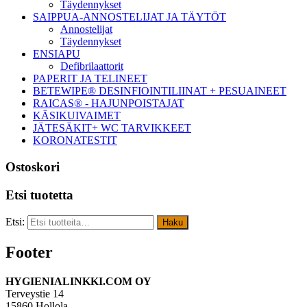
Täydennykset
SAIPPUA-ANNOSTELIJAT JA TÄYTÖT
Annostelijat
Täydennykset
ENSIAPU
Defibrilaattorit
PAPERIT JA TELINEET
BETEWIPE® DESINFIOINTILIINAT + PESUAINEET
RAICAS® - HAJUNPOISTAJAT
KÄSIKUIVAIMET
JÄTESÄKIT+ WC TARVIKKEET
KORONATESTIT
Ostoskori
Etsi tuotetta
Etsi:
Haku
Footer
HYGIENIALINKKI.COM OY
Terveystie 14
15860 Hollola