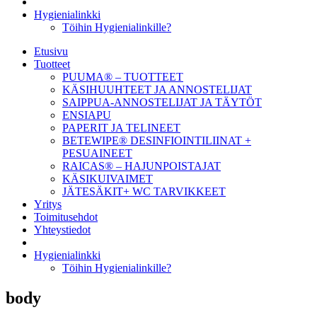
Hygienialinkki
Töihin Hygienialinkille?
Etusivu
Tuotteet
PUUMA® – TUOTTEET
KÄSIHUUHTEET JA ANNOSTELIJAT
SAIPPUA-ANNOSTELIJAT JA TÄYTÖT
ENSIAPU
PAPERIT JA TELINEET
BETEWIPE® DESINFIOINTILIINAT +
PESUAINEET
RAICAS® – HAJUNPOISTAJAT
KÄSIKUIVAIMET
JÄTESÄKIT+ WC TARVIKKEET
Yritys
Toimitusehdot
Yhteystiedot
Hygienialinkki
Töihin Hygienialinkille?
body