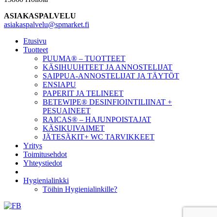
ASIAKASPALVELU
asiakaspalvelu@spmarket.fi
Etusivu
Tuotteet
PUUMA® – TUOTTEET
KÄSIHUUHTEET JA ANNOSTELIJAT
SAIPPUA-ANNOSTELIJAT JA TÄYTÖT
ENSIAPU
PAPERIT JA TELINEET
BETEWIPE® DESINFIOINTILIINAT +
PESUAINEET
RAICAS® – HAJUNPOISTAJAT
KÄSIKUIVAIMET
JÄTESÄKIT+ WC TARVIKKEET
Yritys
Toimitusehdot
Yhteystiedot
Hygienialinkki
Töihin Hygienialinkille?