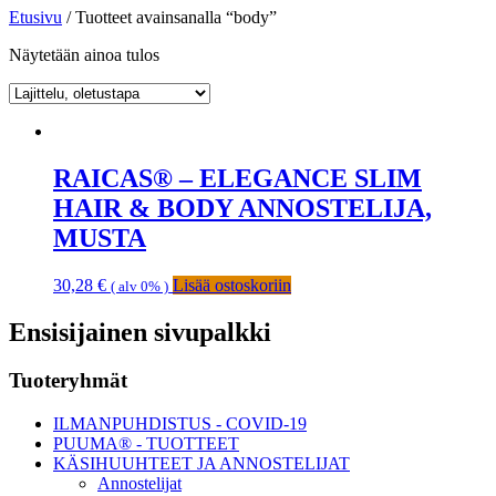
Etusivu
/ Tuotteet avainsanalla “body”
Näytetään ainoa tulos
RAICAS® – ELEGANCE SLIM
HAIR & BODY ANNOSTELIJA,
MUSTA
30,28
€
Lisää ostoskoriin
( alv 0% )
Ensisijainen sivupalkki
Tuoteryhmät
ILMANPUHDISTUS - COVID-19
PUUMA® - TUOTTEET
KÄSIHUUHTEET JA ANNOSTELIJAT
Annostelijat