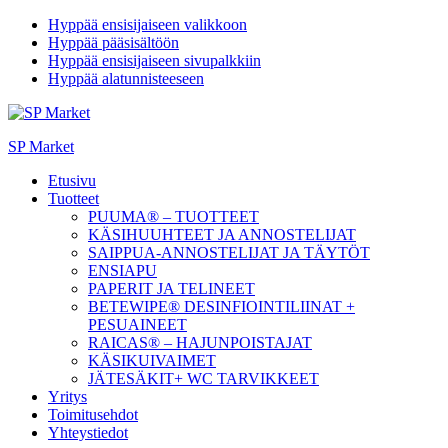
Hyppää ensisijaiseen valikkoon
Hyppää pääsisältöön
Hyppää ensisijaiseen sivupalkkiin
Hyppää alatunnisteeseen
SP Market
Etusivu
Tuotteet
PUUMA® – TUOTTEET
KÄSIHUUHTEET JA ANNOSTELIJAT
SAIPPUA-ANNOSTELIJAT JA TÄYTÖT
ENSIAPU
PAPERIT JA TELINEET
BETEWIPE® DESINFIOINTILIINAT +
PESUAINEET
RAICAS® – HAJUNPOISTAJAT
KÄSIKUIVAIMET
JÄTESÄKIT+ WC TARVIKKEET
Yritys
Toimitusehdot
Yhteystiedot