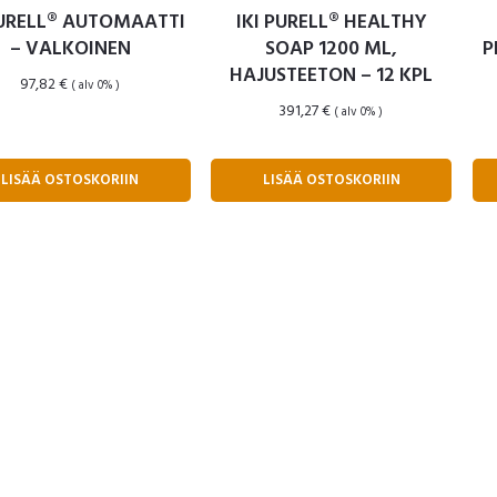
PURELL® AUTOMAATTI
IKI PURELL® HEALTHY
– VALKOINEN
SOAP 1200 ML,
P
HAJUSTEETON – 12 KPL
97,82
€
( alv 0% )
391,27
€
( alv 0% )
LISÄÄ OSTOSKORIIN
LISÄÄ OSTOSKORIIN