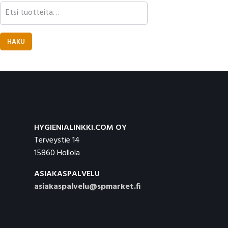
Etsi:
HAKU
Footer
HYGIENIALINKKI.COM OY
Terveystie 14
15860 Hollola
ASIAKASPALVELU
asiakaspalvelu@spmarket.fi