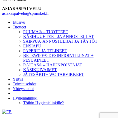
ASIAKASPALVELU
asiakaspalvelu@spmarket.fi
Etusivu
Tuotteet
PUUMA® – TUOTTEET
KÄSIHUUHTEET JA ANNOSTELIJAT
SAIPPUA-ANNOSTELIJAT JA TÄYTÖT
ENSIAPU
PAPERIT JA TELINEET
BETEWIPE® DESINFIOINTILIINAT +
PESUAINEET
RAICAS® – HAJUNPOISTAJAT
KÄSIKUIVAIMET
JÄTESÄKIT+ WC TARVIKKEET
Yritys
Toimitusehdot
Yhteystiedot
Hygienialinkki
Töihin Hygienialinkille?