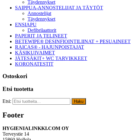
Täydennykset
SAIPPUA-ANNOSTELIJAT JA TÄYTÖT
Annostelijat
Täydennykset
ENSIAPU
Defibrilaattorit
PAPERIT JA TELINEET
BETEWIPE® DESINFIOINTILIINAT + PESUAINEET
RAICAS® - HAJUNPOISTAJAT
KÄSIKUIVAIMET
JÄTESÄKIT+ WC TARVIKKEET
KORONATESTIT
Ostoskori
Etsi tuotetta
Etsi:
Haku
Footer
HYGIENIALINKKI.COM OY
Terveystie 14
15860 Hollola