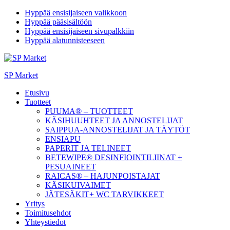
Hyppää ensisijaiseen valikkoon
Hyppää pääsisältöön
Hyppää ensisijaiseen sivupalkkiin
Hyppää alatunnisteeseen
SP Market
Etusivu
Tuotteet
PUUMA® – TUOTTEET
KÄSIHUUHTEET JA ANNOSTELIJAT
SAIPPUA-ANNOSTELIJAT JA TÄYTÖT
ENSIAPU
PAPERIT JA TELINEET
BETEWIPE® DESINFIOINTILIINAT +
PESUAINEET
RAICAS® – HAJUNPOISTAJAT
KÄSIKUIVAIMET
JÄTESÄKIT+ WC TARVIKKEET
Yritys
Toimitusehdot
Yhteystiedot