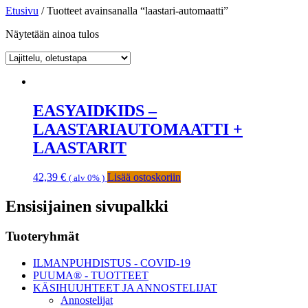
Etusivu
/ Tuotteet avainsanalla “laastari-automaatti”
Näytetään ainoa tulos
EASYAIDKIDS –
LAASTARIAUTOMAATTI +
LAASTARIT
42,39
€
Lisää ostoskoriin
( alv 0% )
Ensisijainen sivupalkki
Tuoteryhmät
ILMANPUHDISTUS - COVID-19
PUUMA® - TUOTTEET
KÄSIHUUHTEET JA ANNOSTELIJAT
Annostelijat