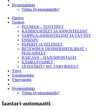
Hygienialinkki
Töihin Hygienialinkille?
Etusivu
Tuotteet
PUUMA® – TUOTTEET
KÄSIHUUHTEET JA ANNOSTELIJAT
SAIPPUA-ANNOSTELIJAT JA TÄYTÖT
ENSIAPU
PAPERIT JA TELINEET
BETEWIPE® DESINFIOINTILIINAT +
PESUAINEET
RAICAS® – HAJUNPOISTAJAT
KÄSIKUIVAIMET
JÄTESÄKIT+ WC TARVIKKEET
Yritys
Toimitusehdot
Yhteystiedot
Hygienialinkki
Töihin Hygienialinkille?
laastari-automaatti