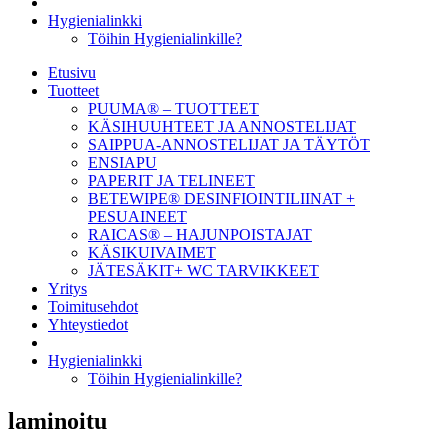
Hygienialinkki
Töihin Hygienialinkille?
Etusivu
Tuotteet
PUUMA® – TUOTTEET
KÄSIHUUHTEET JA ANNOSTELIJAT
SAIPPUA-ANNOSTELIJAT JA TÄYTÖT
ENSIAPU
PAPERIT JA TELINEET
BETEWIPE® DESINFIOINTILIINAT +
PESUAINEET
RAICAS® – HAJUNPOISTAJAT
KÄSIKUIVAIMET
JÄTESÄKIT+ WC TARVIKKEET
Yritys
Toimitusehdot
Yhteystiedot
Hygienialinkki
Töihin Hygienialinkille?
laminoitu