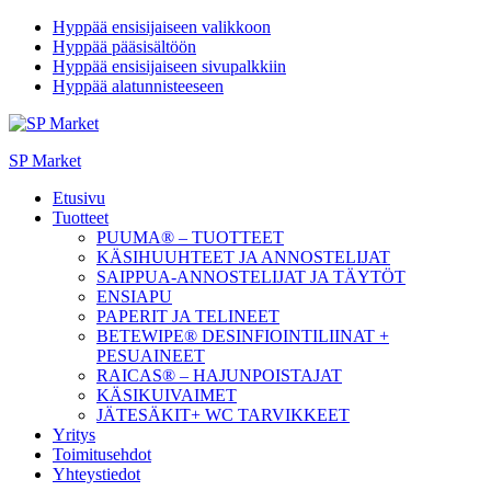
Hyppää ensisijaiseen valikkoon
Hyppää pääsisältöön
Hyppää ensisijaiseen sivupalkkiin
Hyppää alatunnisteeseen
SP Market
Etusivu
Tuotteet
PUUMA® – TUOTTEET
KÄSIHUUHTEET JA ANNOSTELIJAT
SAIPPUA-ANNOSTELIJAT JA TÄYTÖT
ENSIAPU
PAPERIT JA TELINEET
BETEWIPE® DESINFIOINTILIINAT +
PESUAINEET
RAICAS® – HAJUNPOISTAJAT
KÄSIKUIVAIMET
JÄTESÄKIT+ WC TARVIKKEET
Yritys
Toimitusehdot
Yhteystiedot