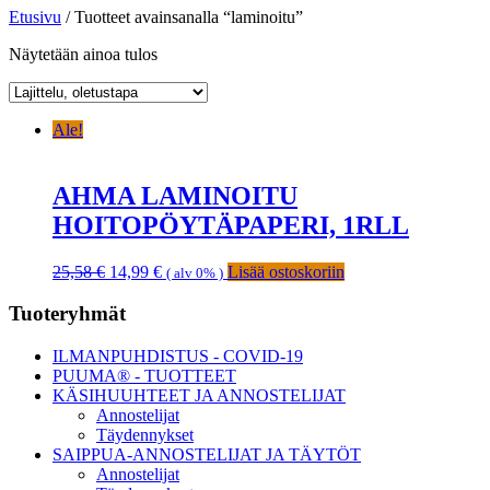
Etusivu
/ Tuotteet avainsanalla “laminoitu”
Näytetään ainoa tulos
Ale!
AHMA LAMINOITU
HOITOPÖYTÄPAPERI, 1RLL
Alkuperäinen
Nykyinen
25,58
€
14,99
€
Lisää ostoskoriin
( alv 0% )
hinta
hinta
oli:
on:
Ensisijainen
Tuoteryhmät
25,58 €.
14,99 €.
sivupalkki
ILMANPUHDISTUS - COVID-19
PUUMA® - TUOTTEET
KÄSIHUUHTEET JA ANNOSTELIJAT
Annostelijat
Täydennykset
SAIPPUA-ANNOSTELIJAT JA TÄYTÖT
Annostelijat