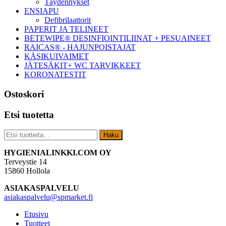
Täydennykset
ENSIAPU
Defibrilaattorit
PAPERIT JA TELINEET
BETEWIPE® DESINFIOINTILIINAT + PESUAINEET
RAICAS® - HAJUNPOISTAJAT
KÄSIKUIVAIMET
JÄTESÄKIT+ WC TARVIKKEET
KORONATESTIT
Ostoskori
Etsi tuotetta
Etsi:
Haku
Footer
HYGIENIALINKKI.COM OY
Terveystie 14
15860 Hollola
ASIAKASPALVELU
asiakaspalvelu@spmarket.fi
Etusivu
Tuotteet