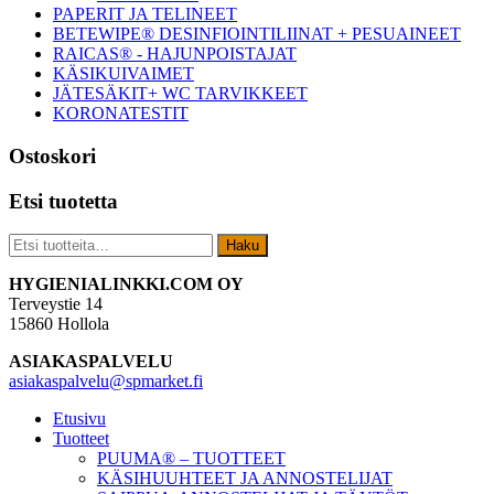
PAPERIT JA TELINEET
BETEWIPE® DESINFIOINTILIINAT + PESUAINEET
RAICAS® - HAJUNPOISTAJAT
KÄSIKUIVAIMET
JÄTESÄKIT+ WC TARVIKKEET
KORONATESTIT
Ostoskori
Etsi tuotetta
Etsi:
Haku
Footer
HYGIENIALINKKI.COM OY
Terveystie 14
15860 Hollola
ASIAKASPALVELU
asiakaspalvelu@spmarket.fi
Etusivu
Tuotteet
PUUMA® – TUOTTEET
KÄSIHUUHTEET JA ANNOSTELIJAT