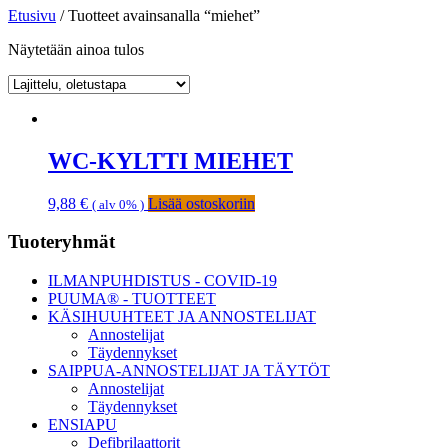
Etusivu
/ Tuotteet avainsanalla “miehet”
Näytetään ainoa tulos
WC-KYLTTI MIEHET
9,88
€
Lisää ostoskoriin
( alv 0% )
Ensisijainen
Tuoteryhmät
sivupalkki
ILMANPUHDISTUS - COVID-19
PUUMA® - TUOTTEET
KÄSIHUUHTEET JA ANNOSTELIJAT
Annostelijat
Täydennykset
SAIPPUA-ANNOSTELIJAT JA TÄYTÖT
Annostelijat
Täydennykset
ENSIAPU
Defibrilaattorit