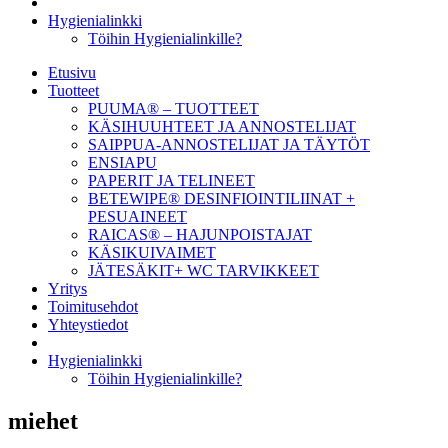
Hygienialinkki
Töihin Hygienialinkille?
Etusivu
Tuotteet
PUUMA® – TUOTTEET
KÄSIHUUHTEET JA ANNOSTELIJAT
SAIPPUA-ANNOSTELIJAT JA TÄYTÖT
ENSIAPU
PAPERIT JA TELINEET
BETEWIPE® DESINFIOINTILIINAT +
PESUAINEET
RAICAS® – HAJUNPOISTAJAT
KÄSIKUIVAIMET
JÄTESÄKIT+ WC TARVIKKEET
Yritys
Toimitusehdot
Yhteystiedot
Hygienialinkki
Töihin Hygienialinkille?
miehet