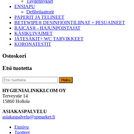
Täydennykset
ENSIAPU
Defibrilaattorit
PAPERIT JA TELINEET
BETEWIPE® DESINFIOINTILIINAT + PESUAINEET
RAICAS® - HAJUNPOISTAJAT
KÄSIKUIVAIMET
JÄTESÄKIT+ WC TARVIKKEET
KORONATESTIT
Ostoskori
Etsi tuotetta
Etsi:
Haku
Footer
HYGIENIALINKKI.COM OY
Terveystie 14
15860 Hollola
ASIAKASPALVELU
asiakaspalvelu@spmarket.fi
Etusivu
Tuotteet