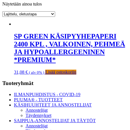
Näytetään ainoa tulos
SP GREEN KÄSIPYYHEPAPERI
2400 KPL , VALKOINEN, PEHMEÄ
JA HYPOALLERGEENINEN
*PREMIUM*
31,08
€
Lisää ostoskoriin
( alv 0% )
Ensisijainen
Tuoteryhmät
sivupalkki
ILMANPUHDISTUS - COVID-19
PUUMA® - TUOTTEET
KÄSIHUUHTEET JA ANNOSTELIJAT
Annostelijat
Täydennykset
SAIPPUA-ANNOSTELIJAT JA TÄYTÖT
Annostelijat