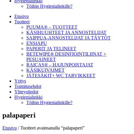
Hygienialinkki
Töihin Hygienialinkille?
Etusivu
Tuotteet
PUUMA® – TUOTTEET
KÄSIHUUHTEET JA ANNOSTELIJAT
SAIPPUA-ANNOSTELIJAT JA TÄYTÖT
ENSIAPU
PAPERIT JA TELINEET
BETEWIPE® DESINFIOINTILIINAT +
PESUAINEET
RAICAS® – HAJUNPOISTAJAT
KÄSIKUIVAIMET
JÄTESÄKIT+ WC TARVIKKEET
Yritys
Toimitusehdot
Yhteystiedot
Hygienialinkki
Töihin Hygienialinkille?
palapaperi
Etusivu
/ Tuotteet avainsanalla “palapaperi”