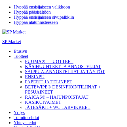
Hyppää ensisijaiseen valikkoon
Hyppää pääsisältöön
Hyppää ensisijaiseen sivupalkkiin
Hyppää alatunnisteeseen
SP Market
Etusivu
Tuotteet
PUUMA® – TUOTTEET
KÄSIHUUHTEET JA ANNOSTELIJAT
SAIPPUA-ANNOSTELIJAT JA TÄYTÖT
ENSIAPU
PAPERIT JA TELINEET
BETEWIPE® DESINFIOINTILIINAT +
PESUAINEET
RAICAS® – HAJUNPOISTAJAT
KÄSIKUIVAIMET
JÄTESÄKIT+ WC TARVIKKEET
Yritys
Toimitusehdot
Yhteystiedot