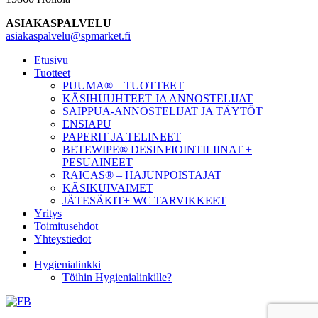
ASIAKASPALVELU
asiakaspalvelu@spmarket.fi
Etusivu
Tuotteet
PUUMA® – TUOTTEET
KÄSIHUUHTEET JA ANNOSTELIJAT
SAIPPUA-ANNOSTELIJAT JA TÄYTÖT
ENSIAPU
PAPERIT JA TELINEET
BETEWIPE® DESINFIOINTILIINAT +
PESUAINEET
RAICAS® – HAJUNPOISTAJAT
KÄSIKUIVAIMET
JÄTESÄKIT+ WC TARVIKKEET
Yritys
Toimitusehdot
Yhteystiedot
Hygienialinkki
Töihin Hygienialinkille?