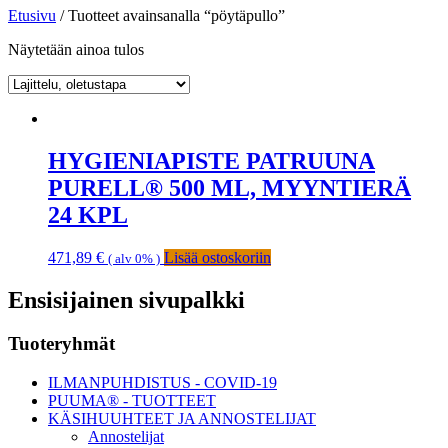
Etusivu
/ Tuotteet avainsanalla “pöytäpullo”
Näytetään ainoa tulos
HYGIENIAPISTE PATRUUNA
PURELL® 500 ML, MYYNTIERÄ
24 KPL
471,89
€
Lisää ostoskoriin
( alv 0% )
Ensisijainen sivupalkki
Tuoteryhmät
ILMANPUHDISTUS - COVID-19
PUUMA® - TUOTTEET
KÄSIHUUHTEET JA ANNOSTELIJAT
Annostelijat