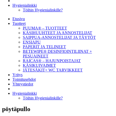
Hygienialinkki
Töihin Hygienialinkille?
Etusivu
Tuotteet
PUUMA® – TUOTTEET
KÄSIHUUHTEET JA ANNOSTELIJAT
SAIPPUA-ANNOSTELIJAT JA TÄYTÖT
ENSIAPU
PAPERIT JA TELINEET
BETEWIPE® DESINFIOINTILIINAT +
PESUAINEET
RAICAS® – HAJUNPOISTAJAT
KÄSIKUIVAIMET
JÄTESÄKIT+ WC TARVIKKEET
Yritys
Toimitusehdot
Yhteystiedot
Hygienialinkki
Töihin Hygienialinkille?
pöytäpullo