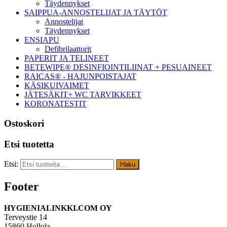
Täydennykset
SAIPPUA-ANNOSTELIJAT JA TÄYTÖT
Annostelijat
Täydennykset
ENSIAPU
Defibrilaattorit
PAPERIT JA TELINEET
BETEWIPE® DESINFIOINTILIINAT + PESUAINEET
RAICAS® - HAJUNPOISTAJAT
KÄSIKUIVAIMET
JÄTESÄKIT+ WC TARVIKKEET
KORONATESTIT
Ostoskori
Etsi tuotetta
Etsi:
Haku
Footer
HYGIENIALINKKI.COM OY
Terveystie 14
15860 Hollola