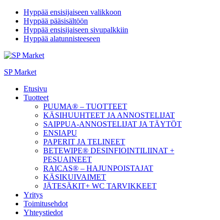
Hyppää ensisijaiseen valikkoon
Hyppää pääsisältöön
Hyppää ensisijaiseen sivupalkkiin
Hyppää alatunnisteeseen
SP Market
Etusivu
Tuotteet
PUUMA® – TUOTTEET
KÄSIHUUHTEET JA ANNOSTELIJAT
SAIPPUA-ANNOSTELIJAT JA TÄYTÖT
ENSIAPU
PAPERIT JA TELINEET
BETEWIPE® DESINFIOINTILIINAT +
PESUAINEET
RAICAS® – HAJUNPOISTAJAT
KÄSIKUIVAIMET
JÄTESÄKIT+ WC TARVIKKEET
Yritys
Toimitusehdot
Yhteystiedot