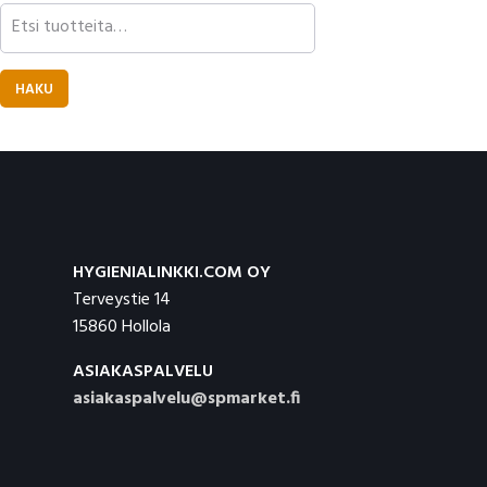
Etsi:
HAKU
Footer
HYGIENIALINKKI.COM OY
Terveystie 14
15860 Hollola
ASIAKASPALVELU
asiakaspalvelu@spmarket.fi