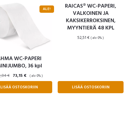
RAICAS® WC-PAPERI,
ALE!
VALKOINEN JA
KAKSIKERROKSINEN,
MYYNTIERÄ 48 KPL
52,51
€
( alv 0% )
AHMA WC-PAPERI
INIJUMBO, 36 kpl
Alkuperäinen
Nykyinen
9,84
€
73,15
€
( alv 0% )
hinta
hinta
LISÄÄ OSTOSKORIIN
LISÄÄ OSTOSKORIIN
oli:
on:
99,84 €.
73,15 €.