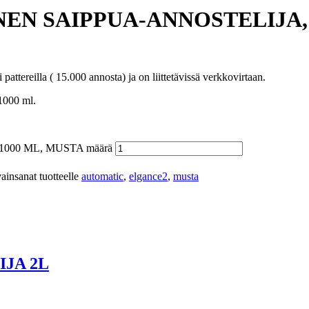
N SAIPPUA-ANNOSTELIJA, 
attereilla ( 15.000 annosta) ja on liittetävissä verkkovirtaan.
 1000 ml.
00 ML, MUSTA määrä
ainsanat tuotteelle
automatic
,
elgance2
,
musta
JA 2L