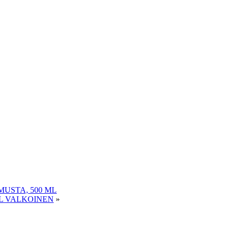
USTA, 500 ML
ML VALKOINEN
»