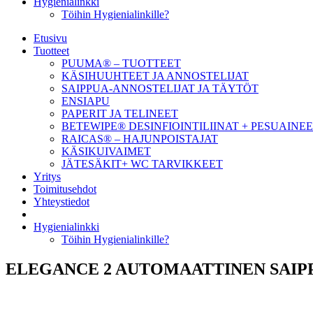
Hygienialinkki
Töihin Hygienialinkille?
Etusivu
Tuotteet
PUUMA® – TUOTTEET
KÄSIHUUHTEET JA ANNOSTELIJAT
SAIPPUA-ANNOSTELIJAT JA TÄYTÖT
ENSIAPU
PAPERIT JA TELINEET
BETEWIPE® DESINFIOINTILIINAT + PESUAINE
RAICAS® – HAJUNPOISTAJAT
KÄSIKUIVAIMET
JÄTESÄKIT+ WC TARVIKKEET
Yritys
Toimitusehdot
Yhteystiedot
Hygienialinkki
Töihin Hygienialinkille?
ELEGANCE 2 AUTOMAATTINEN SAIPP