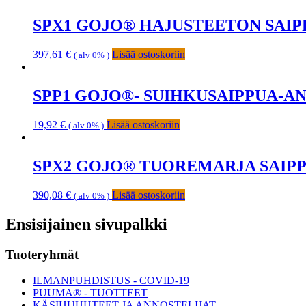
SPX1 GOJO® HAJUSTEETON SAIPP
397,61
€
Lisää ostoskoriin
( alv 0% )
SPP1 GOJO®- SUIHKUSAIPPUA-A
19,92
€
Lisää ostoskoriin
( alv 0% )
SPX2 GOJO® TUOREMARJA SAIPP
390,08
€
Lisää ostoskoriin
( alv 0% )
Ensisijainen sivupalkki
Tuoteryhmät
ILMANPUHDISTUS - COVID-19
PUUMA® - TUOTTEET
KÄSIHUUHTEET JA ANNOSTELIJAT