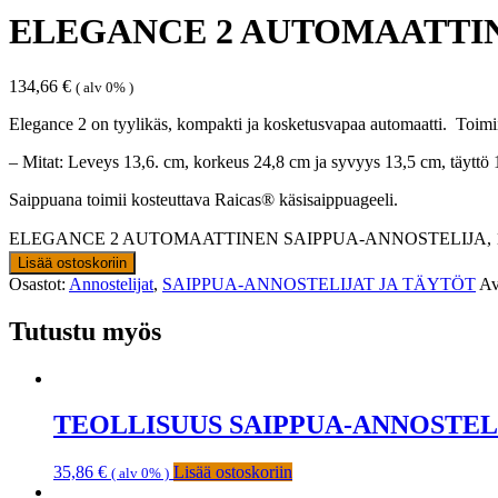
ELEGANCE 2 AUTOMAATTINE
134,66
€
( alv 0% )
Elegance 2 on tyylikäs, kompakti ja kosketusvapaa automaatti. Toimii p
– Mitat: Leveys 13,6. cm, korkeus 24,8 cm ja syvyys 13,5 cm, täyttö
Saippuana toimii kosteuttava Raicas® käsisaippuageeli.
ELEGANCE 2 AUTOMAATTINEN SAIPPUA-ANNOSTELIJA, 10
Lisää ostoskoriin
Osastot:
Annostelijat
,
SAIPPUA-ANNOSTELIJAT JA TÄYTÖT
Av
Tutustu myös
TEOLLISUUS SAIPPUA-ANNOSTELI
35,86
€
Lisää ostoskoriin
( alv 0% )