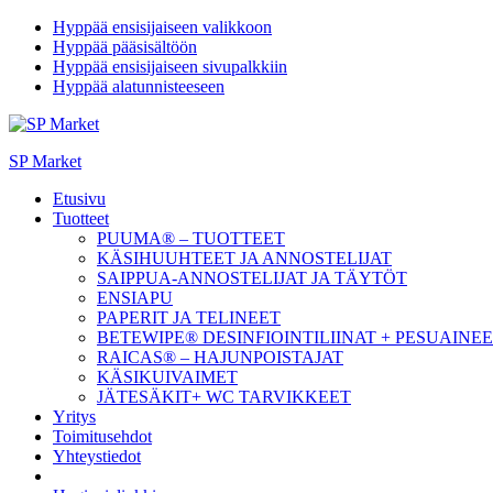
Hyppää ensisijaiseen valikkoon
Hyppää pääsisältöön
Hyppää ensisijaiseen sivupalkkiin
Hyppää alatunnisteeseen
SP Market
Etusivu
Tuotteet
PUUMA® – TUOTTEET
KÄSIHUUHTEET JA ANNOSTELIJAT
SAIPPUA-ANNOSTELIJAT JA TÄYTÖT
ENSIAPU
PAPERIT JA TELINEET
BETEWIPE® DESINFIOINTILIINAT + PESUAINE
RAICAS® – HAJUNPOISTAJAT
KÄSIKUIVAIMET
JÄTESÄKIT+ WC TARVIKKEET
Yritys
Toimitusehdot
Yhteystiedot