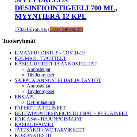
DESINFIOINTIGEELI 700 ML,
MYYNTIERÄ 12 KPL
178,64
€
Lisää ostoskoriin
( alv 0% )
Ensisijainen
Tuoteryhmät
sivupalkki
ILMANPUHDISTUS - COVID-19
PUUMA® - TUOTTEET
KÄSIHUUHTEET JA ANNOSTELIJAT
Annostelijat
Täydennykset
SAIPPUA-ANNOSTELIJAT JA TÄYTÖT
Annostelijat
Täydennykset
ENSIAPU
Defibrilaattorit
PAPERIT JA TELINEET
BETEWIPE® DESINFIOINTILIINAT + PESUAINEET
RAICAS® - HAJUNPOISTAJAT
KÄSIKUIVAIMET
JÄTESÄKIT+ WC TARVIKKEET
KORONATESTIT