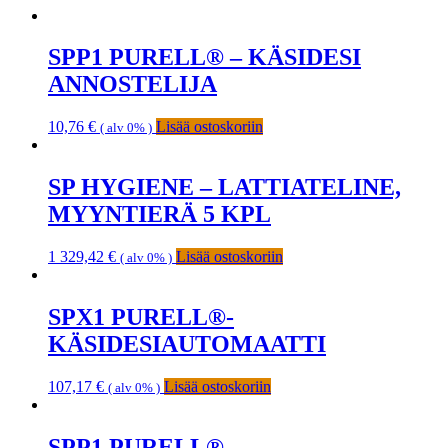
SPP1 PURELL® – KÄSIDESI
ANNOSTELIJA
10,76
€
Lisää ostoskoriin
( alv 0% )
SP HYGIENE – LATTIATELINE,
MYYNTIERÄ 5 KPL
1 329,42
€
Lisää ostoskoriin
( alv 0% )
SPX1 PURELL®-
KÄSIDESIAUTOMAATTI
107,17
€
Lisää ostoskoriin
( alv 0% )
SPP1 PURELL®