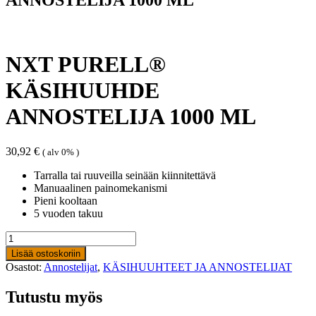
NXT PURELL®
KÄSIHUUHDE
ANNOSTELIJA 1000 ML
30,92
€
( alv 0% )
Tarralla tai ruuveilla seinään kiinnitettävä
Manuaalinen painomekanismi
Pieni kooltaan
5 vuoden takuu
NXT
PURELL®
Lisää ostoskoriin
KÄSIHUUHDE
Osastot:
Annostelijat
,
KÄSIHUUHTEET JA ANNOSTELIJAT
ANNOSTELIJA
1000
Tutustu myös
ML
määrä