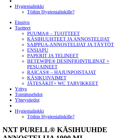
Hygienialinkki
Töihin Hygienialinkille?
Etusivu
Tuotteet
PUUMA® – TUOTTEET
KÄSIHUUHTEET JA ANNOSTELIJAT
SAIPPUA-ANNOSTELIJAT JA TÄYTÖT
ENSIAPU
PAPERIT JA TELINEET
BETEWIPE® DESINFIOINTILIINAT +
PESUAINEET
RAICAS® – HAJUNPOISTAJAT
KÄSIKUIVAIMET
JÄTESÄKIT+ WC TARVIKKEET
Yritys
Toimitusehdot
Yhteystiedot
Hygienialinkki
Töihin Hygienialinkille?
NXT PURELL® KÄSIHUUHDE
ANNOSTELIJA 1000 ML