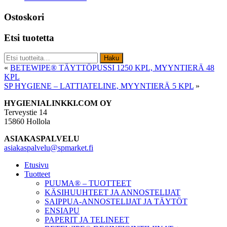
Ostoskori
Etsi tuotetta
Etsi:
Haku
«
BETEWIPE® TÄYTTÖPUSSI 1250 KPL, MYYNTIERÄ 48
KPL
SP HYGIENE – LATTIATELINE, MYYNTIERÄ 5 KPL
»
Footer
HYGIENIALINKKI.COM OY
Terveystie 14
15860 Hollola
ASIAKASPALVELU
asiakaspalvelu@spmarket.fi
Etusivu
Tuotteet
PUUMA® – TUOTTEET
KÄSIHUUHTEET JA ANNOSTELIJAT
SAIPPUA-ANNOSTELIJAT JA TÄYTÖT
ENSIAPU
PAPERIT JA TELINEET