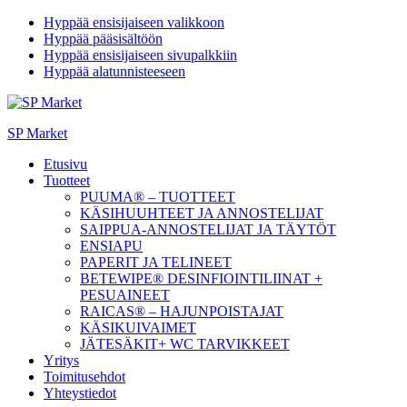
Hyppää ensisijaiseen valikkoon
Hyppää pääsisältöön
Hyppää ensisijaiseen sivupalkkiin
Hyppää alatunnisteeseen
SP Market
Etusivu
Tuotteet
PUUMA® – TUOTTEET
KÄSIHUUHTEET JA ANNOSTELIJAT
SAIPPUA-ANNOSTELIJAT JA TÄYTÖT
ENSIAPU
PAPERIT JA TELINEET
BETEWIPE® DESINFIOINTILIINAT +
PESUAINEET
RAICAS® – HAJUNPOISTAJAT
KÄSIKUIVAIMET
JÄTESÄKIT+ WC TARVIKKEET
Yritys
Toimitusehdot
Yhteystiedot