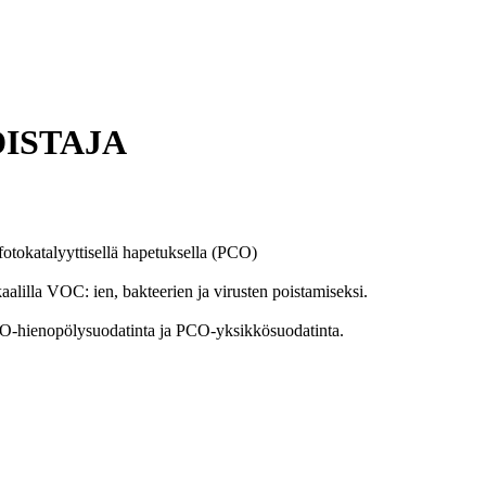
ISTAJA
otokatalyyttisellä hapetuksella (PCO)
aalilla VOC: ien, bakteerien ja virusten poistamiseksi.
a PCO-hienopölysuodatinta ja PCO-yksikkösuodatinta.