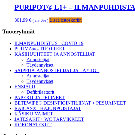
PURIPOT® L1+ – ILMANPUHDIST
301,99
€
Lisää ostoskoriin
( alv 0% )
Ensisijainen
Tuoteryhmät
sivupalkki
ILMANPUHDISTUS - COVID-19
PUUMA® - TUOTTEET
KÄSIHUUHTEET JA ANNOSTELIJAT
Annostelijat
Täydennykset
SAIPPUA-ANNOSTELIJAT JA TÄYTÖT
Annostelijat
Täydennykset
ENSIAPU
Defibrilaattorit
PAPERIT JA TELINEET
BETEWIPE® DESINFIOINTILIINAT + PESUAINEET
RAICAS® - HAJUNPOISTAJAT
KÄSIKUIVAIMET
JÄTESÄKIT+ WC TARVIKKEET
KORONATESTIT