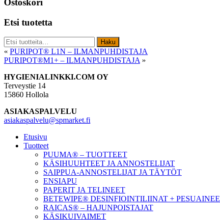
Ostoskori
Etsi tuotetta
Etsi:
Haku
«
PURIPOT® L1N – ILMANPUHDISTAJA
PURIPOT®M1+ – ILMANPUHDISTAJA
»
Footer
HYGIENIALINKKI.COM OY
Terveystie 14
15860 Hollola
ASIAKASPALVELU
asiakaspalvelu@spmarket.fi
Etusivu
Tuotteet
PUUMA® – TUOTTEET
KÄSIHUUHTEET JA ANNOSTELIJAT
SAIPPUA-ANNOSTELIJAT JA TÄYTÖT
ENSIAPU
PAPERIT JA TELINEET
BETEWIPE® DESINFIOINTILIINAT + PESUAINE
RAICAS® – HAJUNPOISTAJAT
KÄSIKUIVAIMET