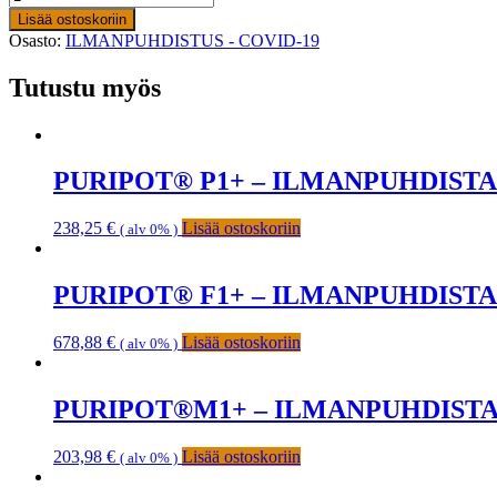
-
Lisää ostoskoriin
ILMANPUHDISTAJA
Osasto:
ILMANPUHDISTUS - COVID-19
määrä
Tutustu myös
PURIPOT® P1+ – ILMANPUHDIST
238,25
€
Lisää ostoskoriin
( alv 0% )
PURIPOT® F1+ – ILMANPUHDIST
678,88
€
Lisää ostoskoriin
( alv 0% )
PURIPOT®M1+ – ILMANPUHDIST
203,98
€
Lisää ostoskoriin
( alv 0% )