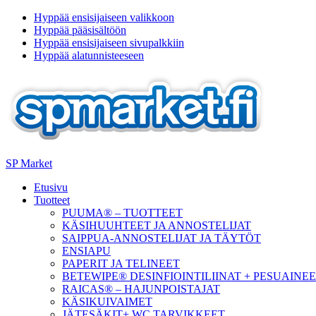
Hyppää ensisijaiseen valikkoon
Hyppää pääsisältöön
Hyppää ensisijaiseen sivupalkkiin
Hyppää alatunnisteeseen
SP Market
Etusivu
Tuotteet
PUUMA® – TUOTTEET
KÄSIHUUHTEET JA ANNOSTELIJAT
SAIPPUA-ANNOSTELIJAT JA TÄYTÖT
ENSIAPU
PAPERIT JA TELINEET
BETEWIPE® DESINFIOINTILIINAT + PESUAINE
RAICAS® – HAJUNPOISTAJAT
KÄSIKUIVAIMET
JÄTESÄKIT+ WC TARVIKKEET