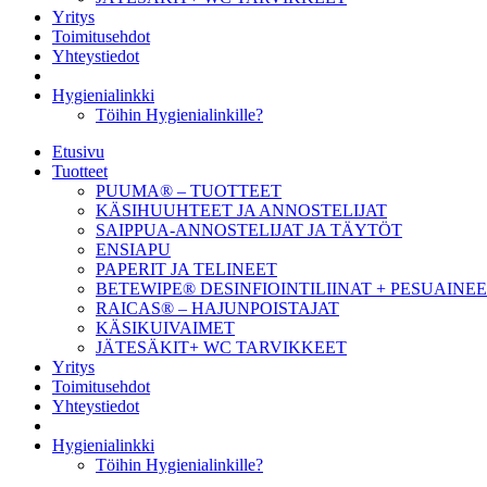
Yritys
Toimitusehdot
Yhteystiedot
Hygienialinkki
Töihin Hygienialinkille?
Etusivu
Tuotteet
PUUMA® – TUOTTEET
KÄSIHUUHTEET JA ANNOSTELIJAT
SAIPPUA-ANNOSTELIJAT JA TÄYTÖT
ENSIAPU
PAPERIT JA TELINEET
BETEWIPE® DESINFIOINTILIINAT + PESUAINE
RAICAS® – HAJUNPOISTAJAT
KÄSIKUIVAIMET
JÄTESÄKIT+ WC TARVIKKEET
Yritys
Toimitusehdot
Yhteystiedot
Hygienialinkki
Töihin Hygienialinkille?