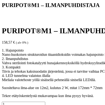
PURIPOT®M1 – ILMANPUHDISTAJA
PURIPOT®M1 – ILMANPUHD
158,57
€
( alv 0% )
1. Hajunpoisto
Nano-huokoisen strukturoidun titaanidioksidin voimakas hajunpoisto f
2. Ilmanpuhdistus
Vahva sterilointi fotokatalyytti hunajakennoyksiköllä hydroksyyliradik
3. Kompakti
Tiivis ja tehokas kaksisuodatin järjestelmä, jossa ei tarvitse vaihta
4. LED tunnelma valaistus illalla
Mieliala valotehoste yöllä sisäisellä pehmeällä sinisellä LEDillä.
Suositeltava ilma-alue on 12m2, kulutus 2 W, mitat 172mm * 72mm
Tekee etätyöskentelystä mukavampaa kun ilma pysyy hyvänä.
PURIPOT®M1