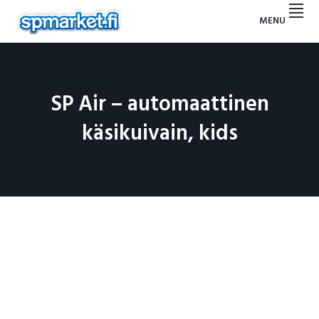
Hyppää
Hyppää
Hyppää
Hyppää
MENU
ensisijaiseen
pääsisältöön
ensisijaiseen
alatunnisteeseen
SP
valikkoon
sivupalkkiin
MARKET
SP Air – automaattinen
käsikuivain, kids