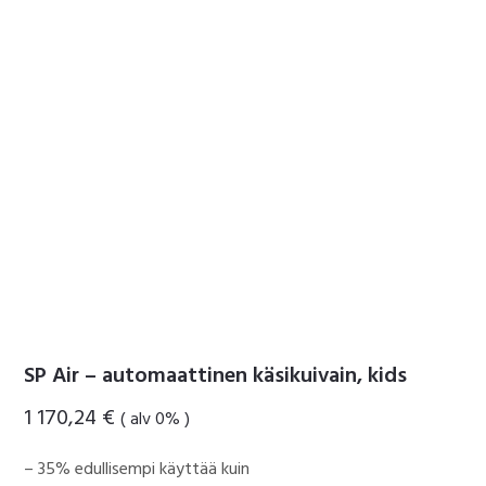
SP Air – automaattinen käsikuivain, kids
1 170,24
€
( alv 0% )
– 35% edullisempi käyttää kuin