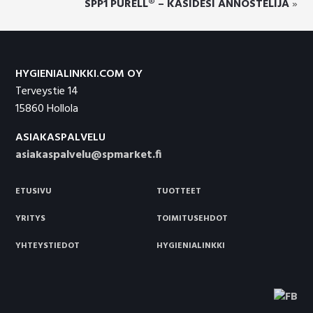
SPP1 PURELL® – KÄSIDESI ANNOSTELIJA
»
Footer
HYGIENIALINKKI.COM OY
Terveystie 14
15860 Hollola
ASIAKASPALVELU
asiakaspalvelu@spmarket.fi
ETUSIVU
TUOTTEET
YRITYS
TOIMITUSEHDOT
YHTEYSTIEDOT
HYGIENIALINKKI