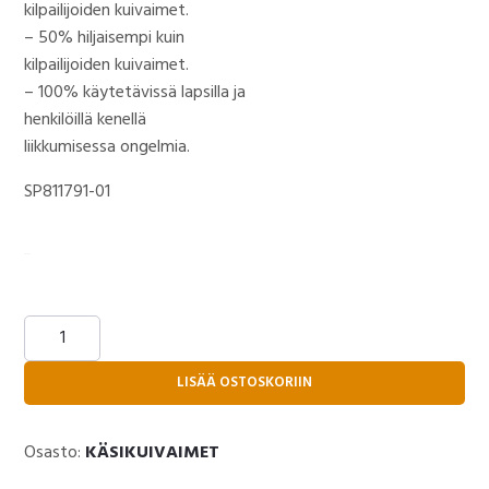
kilpailijoiden kuivaimet.
– 50% hiljaisempi kuin
kilpailijoiden kuivaimet.
– 100% käytetävissä lapsilla ja
henkilöillä kenellä
liikkumisessa ongelmia.
SP811791-01
SP
Air
-
LISÄÄ OSTOSKORIIN
automaattinen
käsikuivain,
Osasto:
KÄSIKUIVAIMET
kids