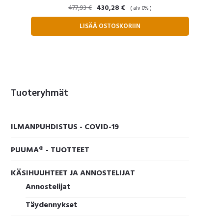
Alkuperäinen
Nykyinen
477,93
€
430,28
€
( alv 0% )
hinta
hinta
LISÄÄ OSTOSKORIIN
oli:
on:
477,93 €.
430,28 €.
Ensisijainen
Tuoteryhmät
sivupalkki
ILMANPUHDISTUS - COVID-19
PUUMA® - TUOTTEET
KÄSIHUUHTEET JA ANNOSTELIJAT
Annostelijat
Täydennykset