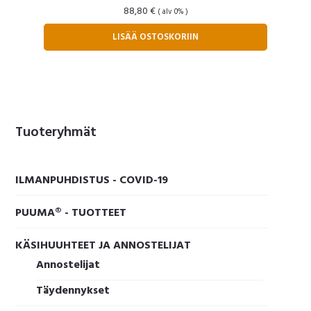
88,80
€
( alv 0% )
LISÄÄ OSTOSKORIIN
Ensisijainen
Tuoteryhmät
sivupalkki
ILMANPUHDISTUS - COVID-19
PUUMA® - TUOTTEET
KÄSIHUUHTEET JA ANNOSTELIJAT
Annostelijat
Täydennykset