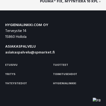
PUUMA® FIX, MYYNTIERÄ 10 KPL
»
Footer
HYGIENIALINKKI.COM OY
Terveystie 14
15860 Hollola
ASIAKASPALVELU
asiakaspalvelu@spmarket.fi
ETUSIVU
TUOTTEET
YRITYS
TOIMITUSEHDOT
YHTEYSTIEDOT
HYGIENIALINKKI