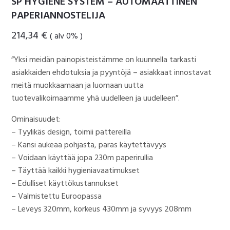
SP HYGIENE SYSTEM – AUTOMAATTINEN
PAPERIANNOSTELIJA
214,34
€
( alv 0% )
”Yksi meidän painopisteistämme on kuunnella tarkasti
asiakkaiden ehdotuksia ja pyyntöjä – asiakkaat innostavat
meitä muokkaamaan ja luomaan uutta
tuotevalikoimaamme yhä uudelleen ja uudelleen”.
Ominaisuudet:
– Tyylikäs design, toimii pattereilla
– Kansi aukeaa pohjasta, paras käytettävyys
– Voidaan käyttää jopa 230m paperirullia
– Täyttää kaikki hygieniavaatimukset
– Edulliset käyttökustannukset
– Valmistettu Euroopassa
– Leveys 320mm, korkeus 430mm ja syvyys 208mm