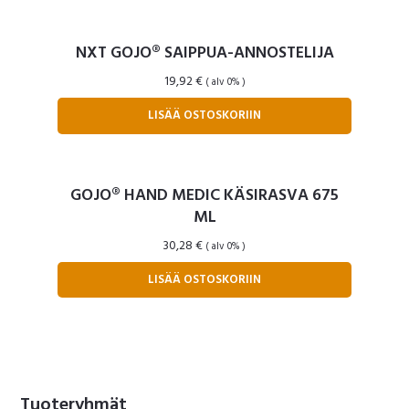
NXT GOJO® SAIPPUA-ANNOSTELIJA
19,92
€
( alv 0% )
LISÄÄ OSTOSKORIIN
GOJO® HAND MEDIC KÄSIRASVA 675
ML
30,28
€
( alv 0% )
LISÄÄ OSTOSKORIIN
Ensisijainen
Tuoteryhmät