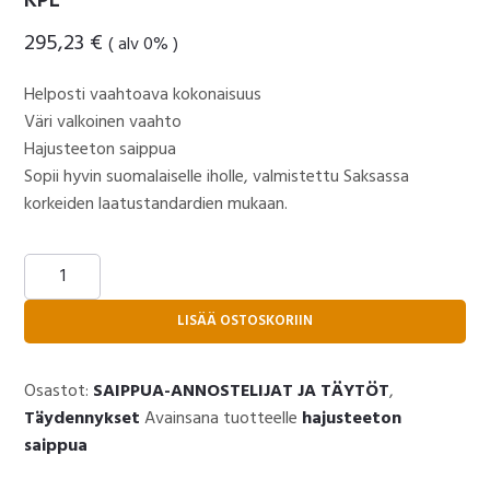
KPL
295,23
€
( alv 0% )
Helposti vaahtoava kokonaisuus
Väri valkoinen vaahto
Hajusteeton saippua
Sopii hyvin suomalaiselle iholle, valmistettu Saksassa
korkeiden laatustandardien mukaan.
SP
HYGIENE
SYSTEM
LISÄÄ OSTOSKORIIN
-
HAJUSTEETON
Osastot:
SAIPPUA-ANNOSTELIJAT JA TÄYTÖT
,
VAAHTOSAIPPUA
Täydennykset
Avainsana tuotteelle
hajusteeton
1000ML,
saippua
MYYNTIERÄ
12