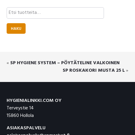
Etsi:
HAKU
«
SP HYGIENE SYSTEM – PÖYTÄTELINE VALKOINEN
SP ROSKAKORI MUSTA 25 L
»
Footer
HYGIENIALINKKI.COM OY
Terveystie 14
15860 Hollola
ASIAKASPALVELU