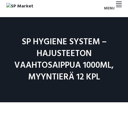
Hyppää
Hyppää
Hyppää
Hyppää
MENU
ensisijaiseen
pääsisältöön
ensisijaiseen
alatunnisteeseen
SP
valikkoon
sivupalkkiin
MARKET
SP HYGIENE SYSTEM –
HAJUSTEETON
VAAHTOSAIPPUA 1000ML,
MYYNTIERÄ 12 KPL