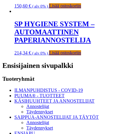
150,60
€
Lisää ostoskoriin
( alv 0% )
SP HYGIENE SYSTEM –
AUTOMAATTINEN
PAPERIANNOSTELIJA
214,34
€
Lisää ostoskoriin
( alv 0% )
Ensisijainen sivupalkki
Tuoteryhmät
ILMANPUHDISTUS - COVID-19
PUUMA® - TUOTTEET
KÄSIHUUHTEET JA ANNOSTELIJAT
Annostelijat
Täydennykset
SAIPPUA-ANNOSTELIJAT JA TÄYTÖT
Annostelijat
Täydennykset
ENSIAPU