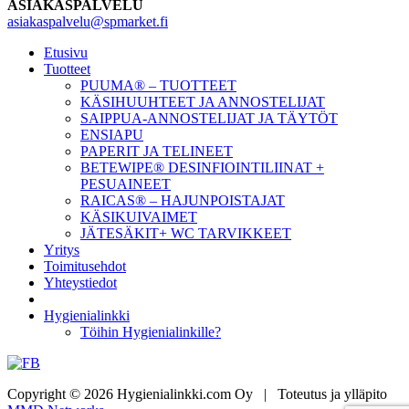
ASIAKASPALVELU
asiakaspalvelu@spmarket.fi
Etusivu
Tuotteet
PUUMA® – TUOTTEET
KÄSIHUUHTEET JA ANNOSTELIJAT
SAIPPUA-ANNOSTELIJAT JA TÄYTÖT
ENSIAPU
PAPERIT JA TELINEET
BETEWIPE® DESINFIOINTILIINAT +
PESUAINEET
RAICAS® – HAJUNPOISTAJAT
KÄSIKUIVAIMET
JÄTESÄKIT+ WC TARVIKKEET
Yritys
Toimitusehdot
Yhteystiedot
Hygienialinkki
Töihin Hygienialinkille?
Copyright © 2026 Hygienialinkki.com Oy
|
Toteutus ja ylläpito