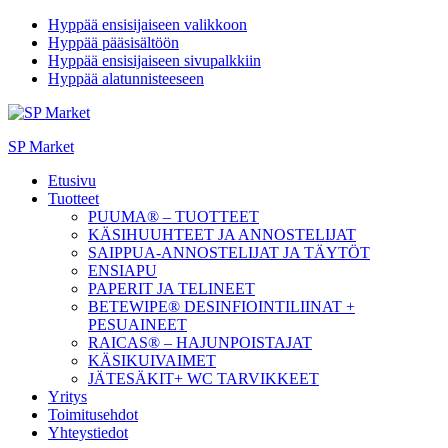
Hyppää ensisijaiseen valikkoon
Hyppää pääsisältöön
Hyppää ensisijaiseen sivupalkkiin
Hyppää alatunnisteeseen
SP Market
Etusivu
Tuotteet
PUUMA® – TUOTTEET
KÄSIHUUHTEET JA ANNOSTELIJAT
SAIPPUA-ANNOSTELIJAT JA TÄYTÖT
ENSIAPU
PAPERIT JA TELINEET
BETEWIPE® DESINFIOINTILIINAT +
PESUAINEET
RAICAS® – HAJUNPOISTAJAT
KÄSIKUIVAIMET
JÄTESÄKIT+ WC TARVIKKEET
Yritys
Toimitusehdot
Yhteystiedot