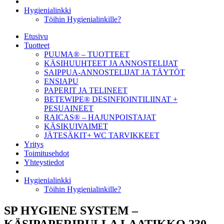
Hygienialinkki
Töihin Hygienialinkille?
Etusivu
Tuotteet
PUUMA® – TUOTTEET
KÄSIHUUHTEET JA ANNOSTELIJAT
SAIPPUA-ANNOSTELIJAT JA TÄYTÖT
ENSIAPU
PAPERIT JA TELINEET
BETEWIPE® DESINFIOINTILIINAT +
PESUAINEET
RAICAS® – HAJUNPOISTAJAT
KÄSIKUIVAIMET
JÄTESÄKIT+ WC TARVIKKEET
Yritys
Toimitusehdot
Yhteystiedot
Hygienialinkki
Töihin Hygienialinkille?
SP HYGIENE SYSTEM –
KÄSIPAPERIRULLA LAATIKKO 230