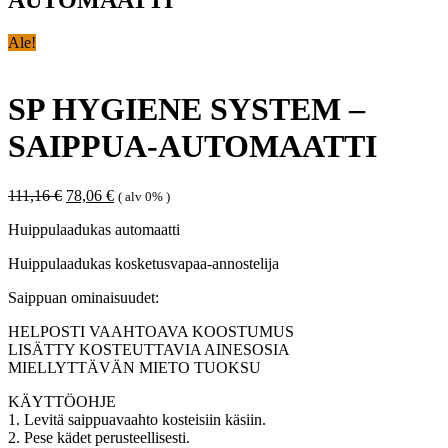
Ale!
SP HYGIENE SYSTEM –
SAIPPUA-AUTOMAATTI
Alkuperäinen
Nykyinen
111,16
€
78,06
€
( alv 0% )
hinta
hinta
Huippulaadukas automaatti
oli:
on:
111,16 €.
78,06 €.
Huippulaadukas kosketusvapaa-annostelija
Saippuan ominaisuudet:
HELPOSTI VAAHTOAVA KOOSTUMUS
LISÄTTY KOSTEUTTAVIA AINESOSIA
MIELLYTTÄVÄN MIETO TUOKSU
KÄYTTÖOHJE
1. Levitä saippuavaahto kosteisiin käsiin.
2. Pese kädet perusteellisesti.