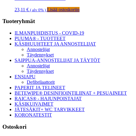
23,11
€
Lisää ostoskoriin
( alv 0% )
Ensisijainen
Tuoteryhmät
sivupalkki
ILMANPUHDISTUS - COVID-19
PUUMA® - TUOTTEET
KÄSIHUUHTEET JA ANNOSTELIJAT
Annostelijat
Täydennykset
SAIPPUA-ANNOSTELIJAT JA TÄYTÖT
Annostelijat
Täydennykset
ENSIAPU
Defibrilaattorit
PAPERIT JA TELINEET
BETEWIPE® DESINFIOINTILIINAT + PESUAINEET
RAICAS® - HAJUNPOISTAJAT
KÄSIKUIVAIMET
JÄTESÄKIT+ WC TARVIKKEET
KORONATESTIT
Ostoskori