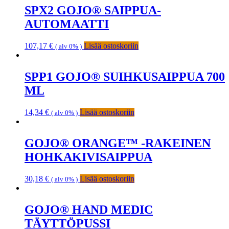
SPX2 GOJO® SAIPPUA-
AUTOMAATTI
107,17
€
Lisää ostoskoriin
( alv 0% )
SPP1 GOJO® SUIHKUSAIPPUA 700
ML
14,34
€
Lisää ostoskoriin
( alv 0% )
GOJO® ORANGE™ -RAKEINEN
HOHKAKIVISAIPPUA
30,18
€
Lisää ostoskoriin
( alv 0% )
GOJO® HAND MEDIC
TÄYTTÖPUSSI