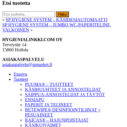
Etsi tuotetta
Etsi:
Haku
«
SP HYGIENE SYSTEM – KÄSIDESIAUTOMAATTI
SP HYGIENE SYSTEM – JUMBO WC-PAPERITELINE,
VALKOINEN
»
Footer
HYGIENIALINKKI.COM OY
Terveystie 14
15860 Hollola
ASIAKASPALVELU
asiakaspalvelu@spmarket.fi
Etusivu
Tuotteet
PUUMA® – TUOTTEET
KÄSIHUUHTEET JA ANNOSTELIJAT
SAIPPUA-ANNOSTELIJAT JA TÄYTÖT
ENSIAPU
PAPERIT JA TELINEET
BETEWIPE® DESINFIOINTILIINAT +
PESUAINEET
RAICAS® – HAJUNPOISTAJAT
KÄSIKUIVAIMET