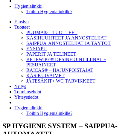
Hygienialinkki
Töihin Hygienialinkille?
Etusivu
Tuotteet
PUUMA® – TUOTTEET
KÄSIHUUHTEET JA ANNOSTELIJAT
SAIPPUA-ANNOSTELIJAT JA TÄYTÖT
ENSIAPU
PAPERIT JA TELINEET
BETEWIPE® DESINFIOINTILIINAT +
PESUAINEET
RAICAS® – HAJUNPOISTAJAT
KÄSIKUIVAIMET
JÄTESÄKIT+ WC TARVIKKEET
Yritys
Toimitusehdot
Yhteystiedot
Hygienialinkki
Töihin Hygienialinkille?
SP HYGIENE SYSTEM – SAIPPUA-
AUTOMAATTI