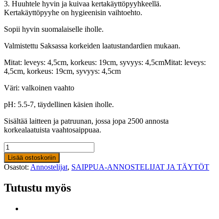
3. Huuhtele hyvin ja kuivaa kertakäyttöpyyhkeellä.
Kertakäyttöpyyhe on hygieenisin vaihtoehto.
Sopii hyvin suomalaiselle iholle.
Valmistettu Saksassa korkeiden laatustandardien mukaan.
Mitat: leveys: 4,5cm, korkeus: 19cm, syvyys: 4,5cmMitat: leveys:
4,5cm, korkeus: 19cm, syvyys: 4,5cm
Väri: valkoinen vaahto
pH: 5.5-7, täydellinen käsien iholle.
Sisältää laitteen ja patruunan, jossa jopa 2500 annosta
korkealaatuista vaahtosaippuaa.
SP
HYGIENE
Lisää ostoskoriin
SYSTEM
Osastot:
Annostelijat
,
SAIPPUA-ANNOSTELIJAT JA TÄYTÖT
-
SAIPPUA-
Tutustu myös
AUTOMAATTI
määrä