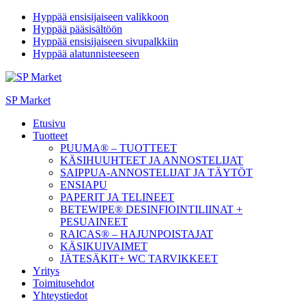
Hyppää ensisijaiseen valikkoon
Hyppää pääsisältöön
Hyppää ensisijaiseen sivupalkkiin
Hyppää alatunnisteeseen
SP Market
Etusivu
Tuotteet
PUUMA® – TUOTTEET
KÄSIHUUHTEET JA ANNOSTELIJAT
SAIPPUA-ANNOSTELIJAT JA TÄYTÖT
ENSIAPU
PAPERIT JA TELINEET
BETEWIPE® DESINFIOINTILIINAT +
PESUAINEET
RAICAS® – HAJUNPOISTAJAT
KÄSIKUIVAIMET
JÄTESÄKIT+ WC TARVIKKEET
Yritys
Toimitusehdot
Yhteystiedot