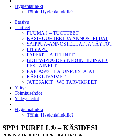
Hygienialinkki
Töihin Hygienialinkille?
Etusivu
Tuotteet
PUUMA® – TUOTTEET
KÄSIHUUHTEET JA ANNOSTELIJAT
SAIPPUA-ANNOSTELIJAT JA TÄYTÖT
ENSIAPU
PAPERIT JA TELINEET
BETEWIPE® DESINFIOINTILIINAT +
PESUAINEET
RAICAS® – HAJUNPOISTAJAT
KÄSIKUIVAIMET
JÄTESÄKIT+ WC TARVIKKEET
Yritys
Toimitusehdot
Yhteystiedot
Hygienialinkki
Töihin Hygienialinkille?
SPP1 PURELL® – KÄSIDESI
ANNOSTELIJA, MUSTA