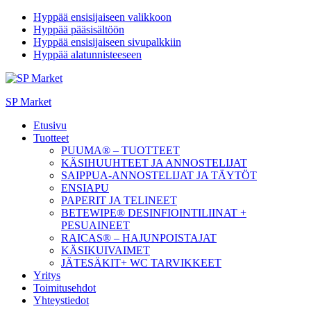
Hyppää ensisijaiseen valikkoon
Hyppää pääsisältöön
Hyppää ensisijaiseen sivupalkkiin
Hyppää alatunnisteeseen
SP Market
Etusivu
Tuotteet
PUUMA® – TUOTTEET
KÄSIHUUHTEET JA ANNOSTELIJAT
SAIPPUA-ANNOSTELIJAT JA TÄYTÖT
ENSIAPU
PAPERIT JA TELINEET
BETEWIPE® DESINFIOINTILIINAT +
PESUAINEET
RAICAS® – HAJUNPOISTAJAT
KÄSIKUIVAIMET
JÄTESÄKIT+ WC TARVIKKEET
Yritys
Toimitusehdot
Yhteystiedot