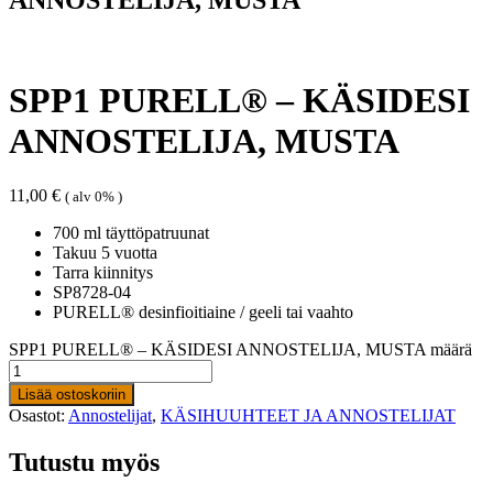
SPP1 PURELL® – KÄSIDESI
ANNOSTELIJA, MUSTA
11,00
€
( alv 0% )
700 ml täyttöpatruunat
Takuu 5 vuotta
Tarra kiinnitys
SP8728-04
PURELL® desinfioitiaine / geeli tai vaahto
SPP1 PURELL® – KÄSIDESI ANNOSTELIJA, MUSTA määrä
Lisää ostoskoriin
Osastot:
Annostelijat
,
KÄSIHUUHTEET JA ANNOSTELIJAT
Tutustu myös