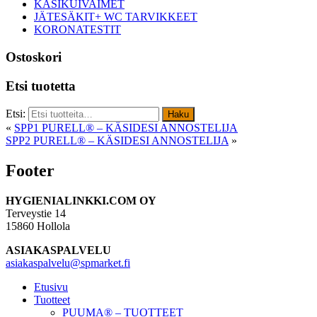
KÄSIKUIVAIMET
JÄTESÄKIT+ WC TARVIKKEET
KORONATESTIT
Ostoskori
Etsi tuotetta
Etsi:
Haku
«
SPP1 PURELL® – KÄSIDESI ANNOSTELIJA
SPP2 PURELL® – KÄSIDESI ANNOSTELIJA
»
Footer
HYGIENIALINKKI.COM OY
Terveystie 14
15860 Hollola
ASIAKASPALVELU
asiakaspalvelu@spmarket.fi
Etusivu
Tuotteet
PUUMA® – TUOTTEET