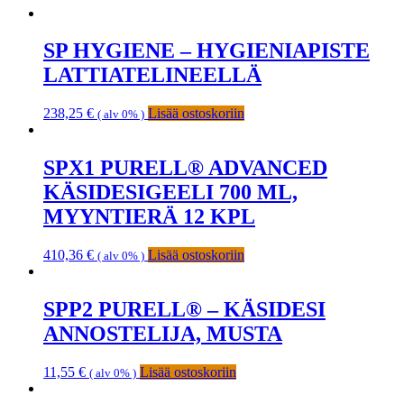
SP HYGIENE – HYGIENIAPISTE
LATTIATELINEELLÄ
238,25
€
Lisää ostoskoriin
( alv 0% )
SPX1 PURELL® ADVANCED
KÄSIDESIGEELI 700 ML,
MYYNTIERÄ 12 KPL
410,36
€
Lisää ostoskoriin
( alv 0% )
SPP2 PURELL® – KÄSIDESI
ANNOSTELIJA, MUSTA
11,55
€
Lisää ostoskoriin
( alv 0% )