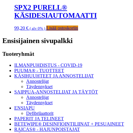
SPX2 PURELL®
KÄSIDESIAUTOMAATTI
99,20
€
Lisää ostoskoriin
( alv 0% )
Ensisijainen sivupalkki
Tuoteryhmät
ILMANPUHDISTUS - COVID-19
PUUMA® - TUOTTEET
KÄSIHUUHTEET JA ANNOSTELIJAT
Annostelijat
Täydennykset
SAIPPUA-ANNOSTELIJAT JA TÄYTÖT
Annostelijat
Täydennykset
ENSIAPU
Defibrilaattorit
PAPERIT JA TELINEET
BETEWIPE® DESINFIOINTILIINAT + PESUAINEET
RAICAS® - HAJUNPOISTAJAT