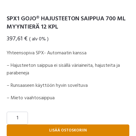
SPX1 GOJO® HAJUSTEETON SAIPPUA 700 ML
MYYNTIERÄ 12 KPL
397,61
€
( alv 0% )
Yhteensopiva SPX- Automaatin kanssa
– Hajusteeton saippua ei sisällä väriaineita, hajusteita ja
parabeneja
– Runsaaseen käyttöön hyvin soveltuva
– Mieto vaahtosaippua
SPX1
GOJO®
HAJUSTEETON
LISÄÄ OSTOSKORIIN