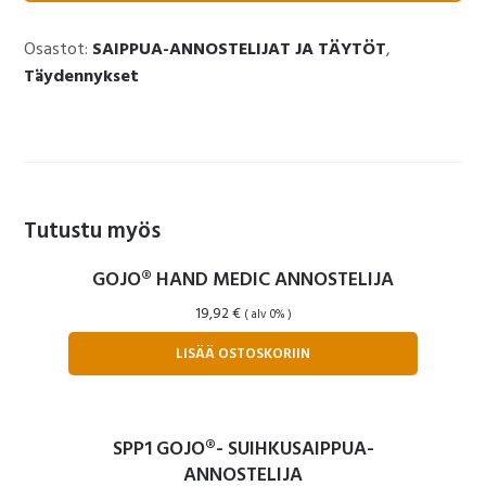
SAIPPUA
700
Osastot:
SAIPPUA-ANNOSTELIJAT JA TÄYTÖT
,
ML
Täydennykset
MYYNTIERÄ
12
KPL
määrä
Tutustu myös
GOJO® HAND MEDIC ANNOSTELIJA
19,92
€
( alv 0% )
LISÄÄ OSTOSKORIIN
SPP1 GOJO®- SUIHKUSAIPPUA-
ANNOSTELIJA