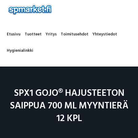
Hyppää
Hyppää
Hyppää
Hyppää
ensisijaiseen
pääsisältöön
ensisijaiseen
alatunnisteeseen
SP
valikkoon
sivupalkkiin
MARKET
Etusivu
Tuotteet
Yritys
Toimitusehdot
Yhteystiedot
Hygienialinkki
SPX1 GOJO® HAJUSTEETON
SAIPPUA 700 ML MYYNTIERÄ
12 KPL