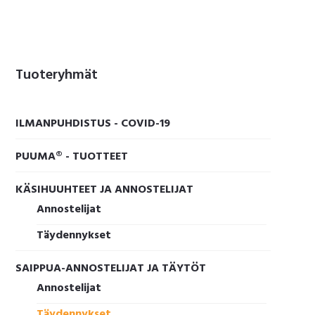
Ensisijainen
Tuoteryhmät
sivupalkki
ILMANPUHDISTUS - COVID-19
PUUMA® - TUOTTEET
KÄSIHUUHTEET JA ANNOSTELIJAT
Annostelijat
Täydennykset
SAIPPUA-ANNOSTELIJAT JA TÄYTÖT
Annostelijat
Täydennykset