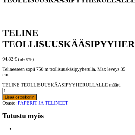
TELINE
TEOLLISUUSKÄÄSIPYYHE
94,82
€
( alv 0% )
Telineeseen sopii 750 m teollisuuskäsipyyherulla. Max leveys 35
cm.
TELINE TEOLLISUUSKÄÄSIPYYHERULLALLE määrä
Lisää ostoskoriin
Osasto:
PAPERIT JA TELINEET
Tutustu myös