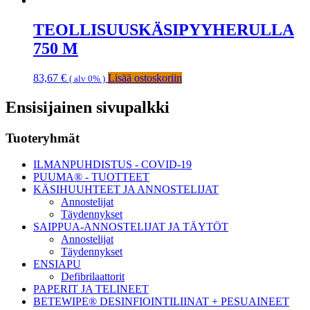
TEOLLISUUSKÄSIPYYHERULLA
750 M
83,67
€
Lisää ostoskoriin
( alv 0% )
Ensisijainen sivupalkki
Tuoteryhmät
ILMANPUHDISTUS - COVID-19
PUUMA® - TUOTTEET
KÄSIHUUHTEET JA ANNOSTELIJAT
Annostelijat
Täydennykset
SAIPPUA-ANNOSTELIJAT JA TÄYTÖT
Annostelijat
Täydennykset
ENSIAPU
Defibrilaattorit
PAPERIT JA TELINEET
BETEWIPE® DESINFIOINTILIINAT + PESUAINEET