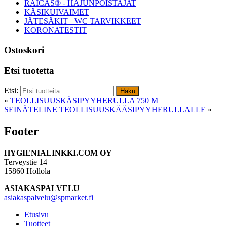
RAICAS® - HAJUNPOISTAJAT
KÄSIKUIVAIMET
JÄTESÄKIT+ WC TARVIKKEET
KORONATESTIT
Ostoskori
Etsi tuotetta
Etsi:
Haku
«
TEOLLISUUSKÄSIPYYHERULLA 750 M
SEINÄTELINE TEOLLISUUSKÄÄSIPYYHERULLALLE
»
Footer
HYGIENIALINKKI.COM OY
Terveystie 14
15860 Hollola
ASIAKASPALVELU
asiakaspalvelu@spmarket.fi
Etusivu
Tuotteet