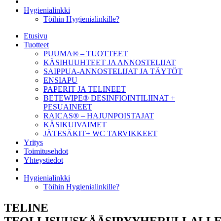
Hygienialinkki
Töihin Hygienialinkille?
Etusivu
Tuotteet
PUUMA® – TUOTTEET
KÄSIHUUHTEET JA ANNOSTELIJAT
SAIPPUA-ANNOSTELIJAT JA TÄYTÖT
ENSIAPU
PAPERIT JA TELINEET
BETEWIPE® DESINFIOINTILIINAT +
PESUAINEET
RAICAS® – HAJUNPOISTAJAT
KÄSIKUIVAIMET
JÄTESÄKIT+ WC TARVIKKEET
Yritys
Toimitusehdot
Yhteystiedot
Hygienialinkki
Töihin Hygienialinkille?
TELINE
TEOLLISUUSKÄÄSIPYYHERULLALL