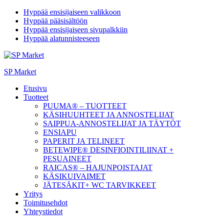
Hyppää ensisijaiseen valikkoon
Hyppää pääsisältöön
Hyppää ensisijaiseen sivupalkkiin
Hyppää alatunnisteeseen
SP Market
Etusivu
Tuotteet
PUUMA® – TUOTTEET
KÄSIHUUHTEET JA ANNOSTELIJAT
SAIPPUA-ANNOSTELIJAT JA TÄYTÖT
ENSIAPU
PAPERIT JA TELINEET
BETEWIPE® DESINFIOINTILIINAT +
PESUAINEET
RAICAS® – HAJUNPOISTAJAT
KÄSIKUIVAIMET
JÄTESÄKIT+ WC TARVIKKEET
Yritys
Toimitusehdot
Yhteystiedot