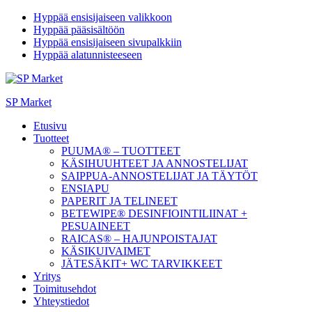
Hyppää ensisijaiseen valikkoon
Hyppää pääsisältöön
Hyppää ensisijaiseen sivupalkkiin
Hyppää alatunnisteeseen
SP Market
Etusivu
Tuotteet
PUUMA® – TUOTTEET
KÄSIHUUHTEET JA ANNOSTELIJAT
SAIPPUA-ANNOSTELIJAT JA TÄYTÖT
ENSIAPU
PAPERIT JA TELINEET
BETEWIPE® DESINFIOINTILIINAT +
PESUAINEET
RAICAS® – HAJUNPOISTAJAT
KÄSIKUIVAIMET
JÄTESÄKIT+ WC TARVIKKEET
Yritys
Toimitusehdot
Yhteystiedot