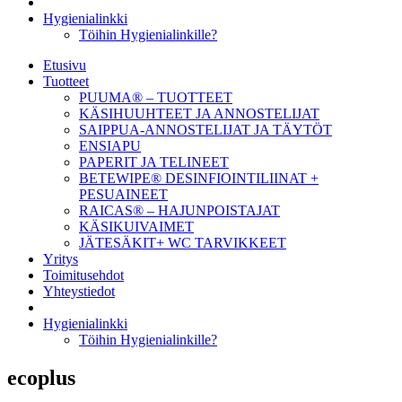
Hygienialinkki
Töihin Hygienialinkille?
Etusivu
Tuotteet
PUUMA® – TUOTTEET
KÄSIHUUHTEET JA ANNOSTELIJAT
SAIPPUA-ANNOSTELIJAT JA TÄYTÖT
ENSIAPU
PAPERIT JA TELINEET
BETEWIPE® DESINFIOINTILIINAT +
PESUAINEET
RAICAS® – HAJUNPOISTAJAT
KÄSIKUIVAIMET
JÄTESÄKIT+ WC TARVIKKEET
Yritys
Toimitusehdot
Yhteystiedot
Hygienialinkki
Töihin Hygienialinkille?
ecoplus