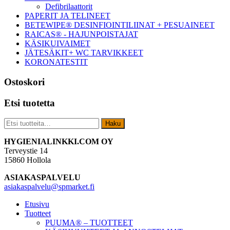
Defibrilaattorit
PAPERIT JA TELINEET
BETEWIPE® DESINFIOINTILIINAT + PESUAINEET
RAICAS® - HAJUNPOISTAJAT
KÄSIKUIVAIMET
JÄTESÄKIT+ WC TARVIKKEET
KORONATESTIT
Ostoskori
Etsi tuotetta
Etsi:
Haku
Footer
HYGIENIALINKKI.COM OY
Terveystie 14
15860 Hollola
ASIAKASPALVELU
asiakaspalvelu@spmarket.fi
Etusivu
Tuotteet
PUUMA® – TUOTTEET