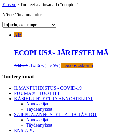
Etusivu
/ Tuotteet avainsanalla “ecoplus”
Näytetään ainoa tulos
Ale!
ECOPLUS®- JÄRJESTELMÄ
Alkuperäinen
Nykyinen
43,82
€
35,86
€
Lisää ostoskoriin
( alv 0% )
hinta
hinta
oli:
on:
Ensisijainen
Tuoteryhmät
43,82 €.
35,86 €.
sivupalkki
ILMANPUHDISTUS - COVID-19
PUUMA® - TUOTTEET
KÄSIHUUHTEET JA ANNOSTELIJAT
Annostelijat
Täydennykset
SAIPPUA-ANNOSTELIJAT JA TÄYTÖT
Annostelijat
Täydennykset
ENSIAPU