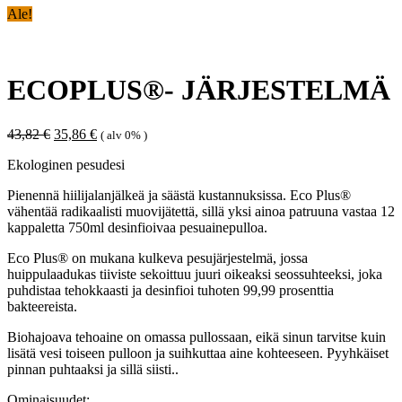
Ale!
ECOPLUS®- JÄRJESTELMÄ
Alkuperäinen
Nykyinen
43,82
€
35,86
€
( alv 0% )
hinta
hinta
Ekologinen pesudesi
oli:
on:
43,82 €.
35,86 €.
Pienennä hiilijalanjälkeä ja säästä kustannuksissa. Eco Plus®
vähentää radikaalisti muovijätettä, sillä yksi ainoa patruuna vastaa 12
kappaletta 750ml desinfioivaa pesuainepulloa.
Eco Plus® on mukana kulkeva pesujärjestelmä, jossa
huippulaadukas tiiviste sekoittuu juuri oikeaksi seossuhteeksi, joka
puhdistaa tehokkaasti ja desinfioi tuhoten 99,99 prosenttia
bakteereista.
Biohajoava tehoaine on omassa pullossaan, eikä sinun tarvitse kuin
lisätä vesi toiseen pulloon ja suihkuttaa aine kohteeseen. Pyyhkäiset
pinnan puhtaaksi ja sillä siisti..
Ominaisuudet: