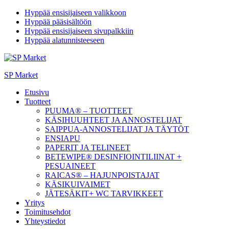
Hyppää ensisijaiseen valikkoon
Hyppää pääsisältöön
Hyppää ensisijaiseen sivupalkkiin
Hyppää alatunnisteeseen
SP Market
Etusivu
Tuotteet
PUUMA® – TUOTTEET
KÄSIHUUHTEET JA ANNOSTELIJAT
SAIPPUA-ANNOSTELIJAT JA TÄYTÖT
ENSIAPU
PAPERIT JA TELINEET
BETEWIPE® DESINFIOINTILIINAT +
PESUAINEET
RAICAS® – HAJUNPOISTAJAT
KÄSIKUIVAIMET
JÄTESÄKIT+ WC TARVIKKEET
Yritys
Toimitusehdot
Yhteystiedot