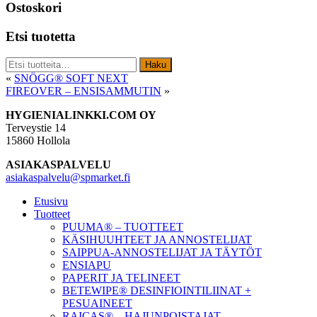
Ostoskori
Etsi tuotetta
Etsi:
Haku
«
SNÖGG® SOFT NEXT
FIREOVER – ENSISAMMUTIN
»
Footer
HYGIENIALINKKI.COM OY
Terveystie 14
15860 Hollola
ASIAKASPALVELU
asiakaspalvelu@spmarket.fi
Etusivu
Tuotteet
PUUMA® – TUOTTEET
KÄSIHUUHTEET JA ANNOSTELIJAT
SAIPPUA-ANNOSTELIJAT JA TÄYTÖT
ENSIAPU
PAPERIT JA TELINEET
BETEWIPE® DESINFIOINTILIINAT +
PESUAINEET
RAICAS® – HAJUNPOISTAJAT