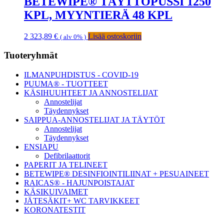
BETEWIPE® TÄYTTÖPUSSI 1250
KPL, MYYNTIERÄ 48 KPL
2 323,89
€
Lisää ostoskoriin
( alv 0% )
Ensisijainen
Tuoteryhmät
sivupalkki
ILMANPUHDISTUS - COVID-19
PUUMA® - TUOTTEET
KÄSIHUUHTEET JA ANNOSTELIJAT
Annostelijat
Täydennykset
SAIPPUA-ANNOSTELIJAT JA TÄYTÖT
Annostelijat
Täydennykset
ENSIAPU
Defibrilaattorit
PAPERIT JA TELINEET
BETEWIPE® DESINFIOINTILIINAT + PESUAINEET
RAICAS® - HAJUNPOISTAJAT
KÄSIKUIVAIMET
JÄTESÄKIT+ WC TARVIKKEET
KORONATESTIT