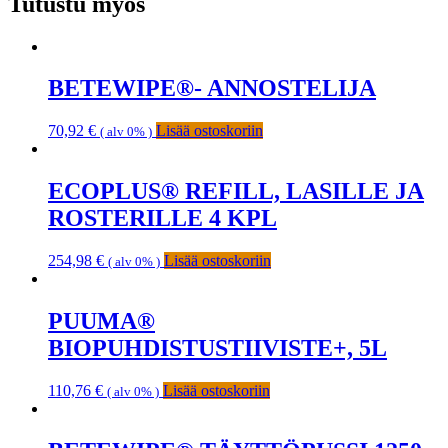
Tutustu myös
BETEWIPE®- ANNOSTELIJA
70,92
€
Lisää ostoskoriin
( alv 0% )
ECOPLUS® REFILL, LASILLE JA
ROSTERILLE 4 KPL
254,98
€
Lisää ostoskoriin
( alv 0% )
PUUMA®
BIOPUHDISTUSTIIVISTE+, 5L
110,76
€
Lisää ostoskoriin
( alv 0% )