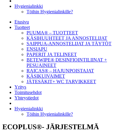
Hygienialinkki
Töihin Hygienialinkille?
Etusivu
Tuotteet
PUUMA® – TUOTTEET
KÄSIHUUHTEET JA ANNOSTELIJAT
SAIPPUA-ANNOSTELIJAT JA TÄYTÖT
ENSIAPU
PAPERIT JA TELINEET
BETEWIPE® DESINFIOINTILIINAT +
PESUAINEET
RAICAS® – HAJUNPOISTAJAT
KÄSIKUIVAIMET
JÄTESÄKIT+ WC TARVIKKEET
Yritys
Toimitusehdot
Yhteystiedot
Hygienialinkki
Töihin Hygienialinkille?
ECOPLUS®- JÄRJESTELMÄ