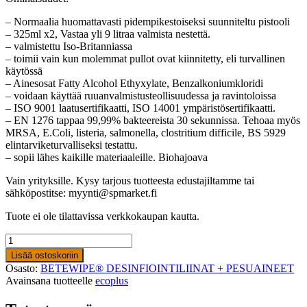
– Normaalia huomattavasti pidempikestoiseksi suunniteltu pistooli
– 325ml x2, Vastaa yli 9 litraa valmista nestettä.
– valmistettu Iso-Britanniassa
– toimii vain kun molemmat pullot ovat kiinnitetty, eli turvallinen
käytössä
– Ainesosat Fatty Alcohol Ethyxylate, Benzalkoniumkloridi
– voidaan käyttää ruuanvalmistusteollisuudessa ja ravintoloissa
– ISO 9001 laatusertifikaatti, ISO 14001 ympäristösertifikaatti.
– EN 1276 tappaa 99,99% bakteereista 30 sekunnissa. Tehoaa myös
MRSA, E.Coli, listeria, salmonella, clostritium difficile, BS 5929
elintarviketurvalliseksi testattu.
– sopii lähes kaikille materiaaleille. Biohajoava
Vain yrityksille. Kysy tarjous tuotteesta edustajiltamme tai
sähköpostitse: myynti@spmarket.fi
Tuote ei ole tilattavissa verkkokaupan kautta.
ECOPLUS®-
JÄRJESTELMÄ
Lisää ostoskoriin
määrä
Osasto:
BETEWIPE® DESINFIOINTILIINAT + PESUAINEET
Avainsana tuotteelle
ecoplus