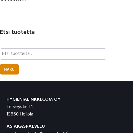
Etsi tuotetta
Etsi:
HAKU
Footer
HYGIENIALINKKI.COM OY
Terveystie 14
15860 Hollola
ASIAKASPALVELU