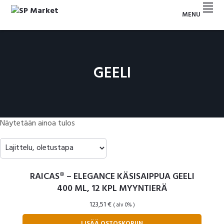
Hyppää
Hyppää
Hyppää
Hyppää
MENU
ensisijaiseen
pääsisältöön
ensisijaiseen
alatunnisteeseen
SP
valikkoon
sivupalkkiin
MARKET
GEELI
Näytetään ainoa tulos
RAICAS® – ELEGANCE KÄSISAIPPUA GEELI
400 ML, 12 KPL MYYNTIERÄ
123,51
€
( alv 0% )
LISÄÄ OSTOSKORIIN