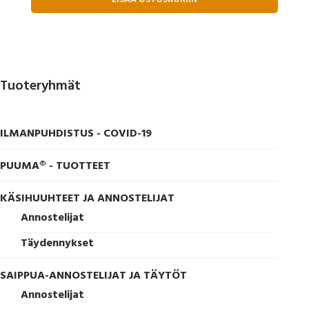
Ensisijainen
Tuoteryhmät
sivupalkki
ILMANPUHDISTUS - COVID-19
PUUMA® - TUOTTEET
KÄSIHUUHTEET JA ANNOSTELIJAT
Annostelijat
Täydennykset
SAIPPUA-ANNOSTELIJAT JA TÄYTÖT
Annostelijat