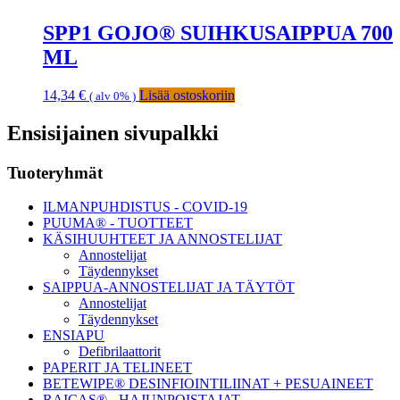
SPP1 GOJO® SUIHKUSAIPPUA 700
ML
14,34
€
Lisää ostoskoriin
( alv 0% )
Ensisijainen sivupalkki
Tuoteryhmät
ILMANPUHDISTUS - COVID-19
PUUMA® - TUOTTEET
KÄSIHUUHTEET JA ANNOSTELIJAT
Annostelijat
Täydennykset
SAIPPUA-ANNOSTELIJAT JA TÄYTÖT
Annostelijat
Täydennykset
ENSIAPU
Defibrilaattorit
PAPERIT JA TELINEET
BETEWIPE® DESINFIOINTILIINAT + PESUAINEET
RAICAS® - HAJUNPOISTAJAT