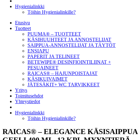
Hygienialinkki
Töihin Hygienialinkille?
Etusivu
Tuotteet
PUUMA® – TUOTTEET
KÄSIHUUHTEET JA ANNOSTELIJAT
SAIPPUA-ANNOSTELIJAT JA TÄYTÖT
ENSIAPU
PAPERIT JA TELINEET
BETEWIPE® DESINFIOINTILIINAT +
PESUAINEET
RAICAS® – HAJUNPOISTAJAT
KÄSIKUIVAIMET
JÄTESÄKIT+ WC TARVIKKEET
Yritys
Toimitusehdot
Yhteystiedot
Hygienialinkki
Töihin Hygienialinkille?
RAICAS® – ELEGANCE KÄSISAIPPUA
GEELI 400 ML, 12 KPL MYYNTIERÄ