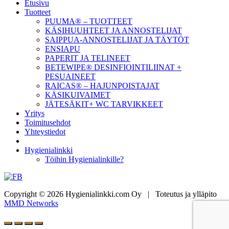
Etusivu
Tuotteet
PUUMA® – TUOTTEET
KÄSIHUUHTEET JA ANNOSTELIJAT
SAIPPUA-ANNOSTELIJAT JA TÄYTÖT
ENSIAPU
PAPERIT JA TELINEET
BETEWIPE® DESINFIOINTILIINAT +
PESUAINEET
RAICAS® – HAJUNPOISTAJAT
KÄSIKUIVAIMET
JÄTESÄKIT+ WC TARVIKKEET
Yritys
Toimitusehdot
Yhteystiedot
Hygienialinkki
Töihin Hygienialinkille?
Copyright © 2026 Hygienialinkki.com Oy
|
Toteutus ja ylläpito
MMD Networks