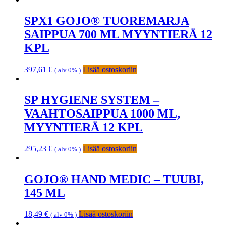
SPX1 GOJO® TUOREMARJA
SAIPPUA 700 ML MYYNTIERÄ 12
KPL
397,61
€
Lisää ostoskoriin
( alv 0% )
SP HYGIENE SYSTEM –
VAAHTOSAIPPUA 1000 ML,
MYYNTIERÄ 12 KPL
295,23
€
Lisää ostoskoriin
( alv 0% )
GOJO® HAND MEDIC – TUUBI,
145 ML
18,49
€
Lisää ostoskoriin
( alv 0% )