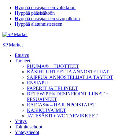
Hyppää ensisijaiseen valikkoon
Hyppää pääsisältöön
Hyppää ensisijaiseen sivupalkkiin
Hyppää alatunnisteeseen
SP Market
Etusivu
Tuotteet
PUUMA® – TUOTTEET
KÄSIHUUHTEET JA ANNOSTELIJAT
SAIPPUA-ANNOSTELIJAT JA TÄYTÖT
ENSIAPU
PAPERIT JA TELINEET
BETEWIPE® DESINFIOINTILIINAT +
PESUAINEET
RAICAS® – HAJUNPOISTAJAT
KÄSIKUIVAIMET
JÄTESÄKIT+ WC TARVIKKEET
Yritys
Toimitusehdot
Yhteystiedot