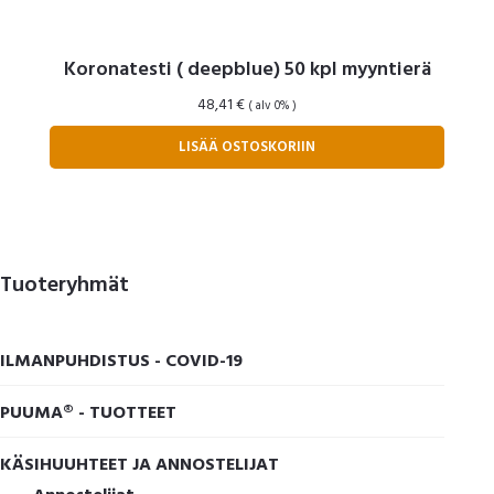
Koronatesti ( deepblue) 50 kpl myyntierä
48,41
€
( alv 0% )
LISÄÄ OSTOSKORIIN
Ensisijainen
Tuoteryhmät
sivupalkki
ILMANPUHDISTUS - COVID-19
PUUMA® - TUOTTEET
KÄSIHUUHTEET JA ANNOSTELIJAT