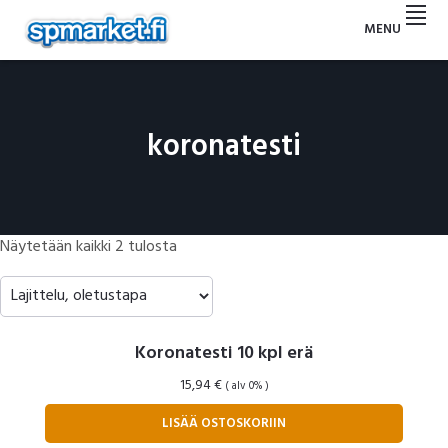
Hyppää
Hyppää
Hyppää
Hyppää
MENU
ensisijaiseen
pääsisältöön
ensisijaiseen
alatunnisteeseen
SP
valikkoon
sivupalkkiin
MARKET
koronatesti
Näytetään kaikki 2 tulosta
Koronatesti 10 kpl erä
15,94
€
( alv 0% )
LISÄÄ OSTOSKORIIN