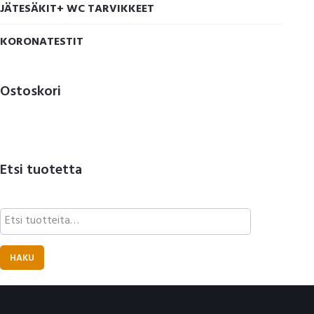
JÄTESÄKIT+ WC TARVIKKEET
KORONATESTIT
Ostoskori
Etsi tuotetta
Etsi:
HAKU
Footer