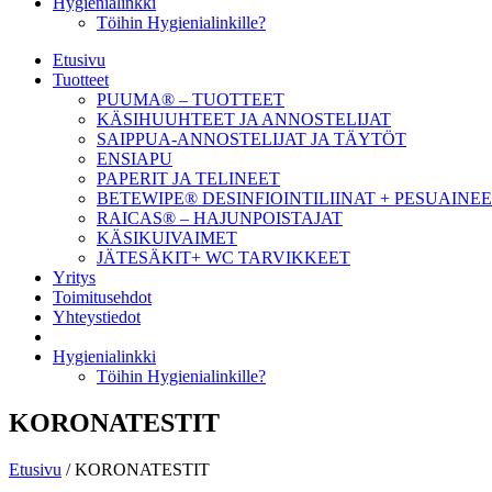
Hygienialinkki
Töihin Hygienialinkille?
Etusivu
Tuotteet
PUUMA® – TUOTTEET
KÄSIHUUHTEET JA ANNOSTELIJAT
SAIPPUA-ANNOSTELIJAT JA TÄYTÖT
ENSIAPU
PAPERIT JA TELINEET
BETEWIPE® DESINFIOINTILIINAT + PESUAINE
RAICAS® – HAJUNPOISTAJAT
KÄSIKUIVAIMET
JÄTESÄKIT+ WC TARVIKKEET
Yritys
Toimitusehdot
Yhteystiedot
Hygienialinkki
Töihin Hygienialinkille?
KORONATESTIT
Etusivu
/ KORONATESTIT