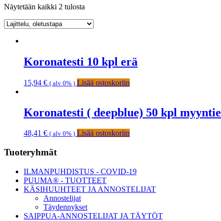
Näytetään kaikki 2 tulosta
Koronatesti 10 kpl erä
15,94
€
Lisää ostoskoriin
( alv 0% )
Koronatesti ( deepblue) 50 kpl myynti
48,41
€
Lisää ostoskoriin
( alv 0% )
Ensisijainen
Tuoteryhmät
sivupalkki
ILMANPUHDISTUS - COVID-19
PUUMA® - TUOTTEET
KÄSIHUUHTEET JA ANNOSTELIJAT
Annostelijat
Täydennykset
SAIPPUA-ANNOSTELIJAT JA TÄYTÖT