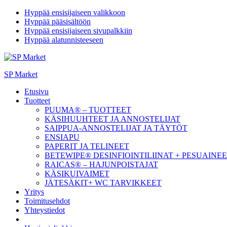
Hyppää ensisijaiseen valikkoon
Hyppää pääsisältöön
Hyppää ensisijaiseen sivupalkkiin
Hyppää alatunnisteeseen
SP Market
Etusivu
Tuotteet
PUUMA® – TUOTTEET
KÄSIHUUHTEET JA ANNOSTELIJAT
SAIPPUA-ANNOSTELIJAT JA TÄYTÖT
ENSIAPU
PAPERIT JA TELINEET
BETEWIPE® DESINFIOINTILIINAT + PESUAINE
RAICAS® – HAJUNPOISTAJAT
KÄSIKUIVAIMET
JÄTESÄKIT+ WC TARVIKKEET
Yritys
Toimitusehdot
Yhteystiedot