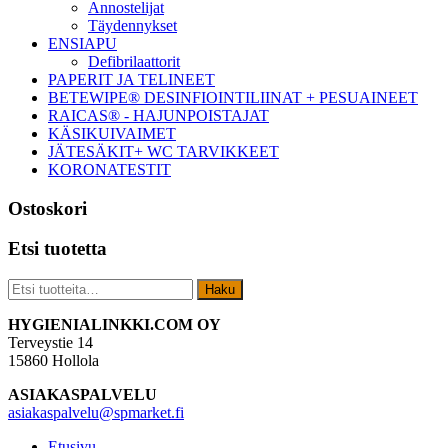
Annostelijat
Täydennykset
ENSIAPU
Defibrilaattorit
PAPERIT JA TELINEET
BETEWIPE® DESINFIOINTILIINAT + PESUAINEET
RAICAS® - HAJUNPOISTAJAT
KÄSIKUIVAIMET
JÄTESÄKIT+ WC TARVIKKEET
KORONATESTIT
Ostoskori
Etsi tuotetta
Etsi:
Haku
Footer
HYGIENIALINKKI.COM OY
Terveystie 14
15860 Hollola
ASIAKASPALVELU
asiakaspalvelu@spmarket.fi
Etusivu