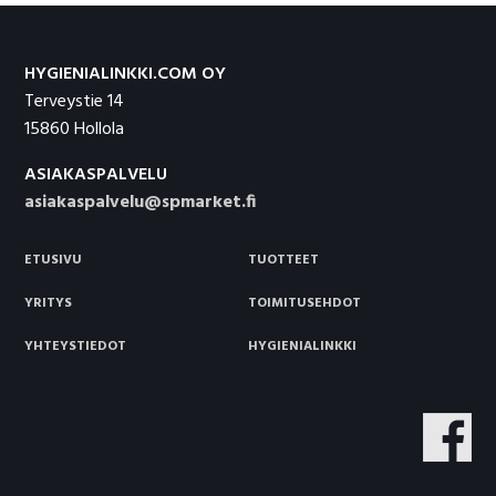
Footer
HYGIENIALINKKI.COM OY
Terveystie 14
15860 Hollola
ASIAKASPALVELU
asiakaspalvelu@spmarket.fi
ETUSIVU
TUOTTEET
YRITYS
TOIMITUSEHDOT
YHTEYSTIEDOT
HYGIENIALINKKI