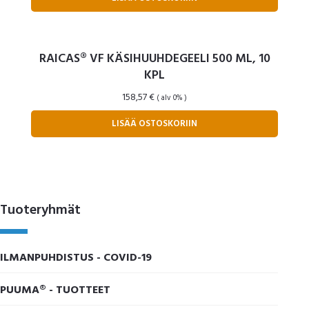
RAICAS® VF KÄSIHUUHDEGEELI 500 ML, 10
KPL
158,57
€
( alv 0% )
LISÄÄ OSTOSKORIIN
Ensisijainen
Tuoteryhmät
sivupalkki
ILMANPUHDISTUS - COVID-19
PUUMA® - TUOTTEET