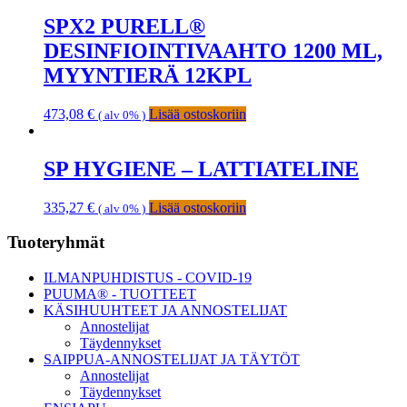
SPX2 PURELL®
DESINFIOINTIVAAHTO 1200 ML,
MYYNTIERÄ 12KPL
473,08
€
Lisää ostoskoriin
( alv 0% )
SP HYGIENE – LATTIATELINE
335,27
€
Lisää ostoskoriin
( alv 0% )
Ensisijainen
Tuoteryhmät
sivupalkki
ILMANPUHDISTUS - COVID-19
PUUMA® - TUOTTEET
KÄSIHUUHTEET JA ANNOSTELIJAT
Annostelijat
Täydennykset
SAIPPUA-ANNOSTELIJAT JA TÄYTÖT
Annostelijat
Täydennykset