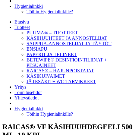
Hygienialinkki
Töihin Hygienialinkille?
Etusivu
Tuotteet
PUUMA® – TUOTTEET
KÄSIHUUHTEET JA ANNOSTELIJAT
SAIPPUA-ANNOSTELIJAT JA TÄYTÖT
ENSIAPU
PAPERIT JA TELINEET
BETEWIPE® DESINFIOINTILIINAT +
PESUAINEET
RAICAS® – HAJUNPOISTAJAT
KÄSIKUIVAIMET
JÄTESÄKIT+ WC TARVIKKEET
Yritys
Toimitusehdot
Yhteystiedot
Hygienialinkki
Töihin Hygienialinkille?
RAICAS® VF KÄSIHUUHDEGEELI 500
ML, 10 KPL