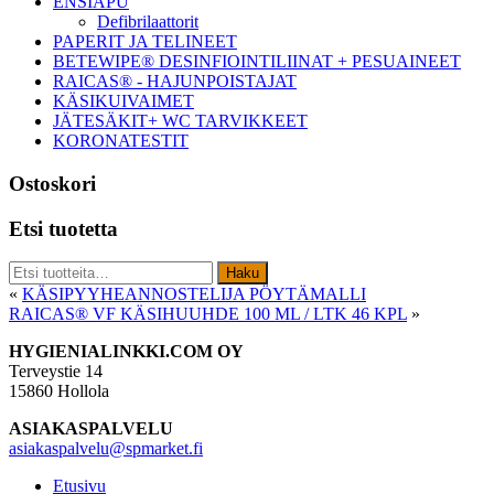
ENSIAPU
Defibrilaattorit
PAPERIT JA TELINEET
BETEWIPE® DESINFIOINTILIINAT + PESUAINEET
RAICAS® - HAJUNPOISTAJAT
KÄSIKUIVAIMET
JÄTESÄKIT+ WC TARVIKKEET
KORONATESTIT
Ostoskori
Etsi tuotetta
Etsi:
Haku
«
KÄSIPYYHEANNOSTELIJA PÖYTÄMALLI
RAICAS® VF KÄSIHUUHDE 100 ML / LTK 46 KPL
»
Footer
HYGIENIALINKKI.COM OY
Terveystie 14
15860 Hollola
ASIAKASPALVELU
asiakaspalvelu@spmarket.fi
Etusivu