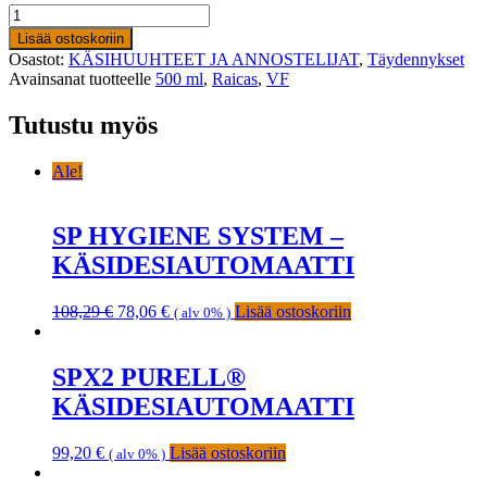
RAICAS®
VF
Lisää ostoskoriin
KÄSIHUUHDEGEELI
Osastot:
KÄSIHUUHTEET JA ANNOSTELIJAT
,
Täydennykset
500
Avainsanat tuotteelle
500 ml
,
Raicas
,
VF
ML,
10
Tutustu myös
KPL
määrä
Ale!
SP HYGIENE SYSTEM –
KÄSIDESIAUTOMAATTI
Alkuperäinen
Nykyinen
108,29
€
78,06
€
Lisää ostoskoriin
( alv 0% )
hinta
hinta
oli:
on:
108,29 €.
78,06 €.
SPX2 PURELL®
KÄSIDESIAUTOMAATTI
99,20
€
Lisää ostoskoriin
( alv 0% )