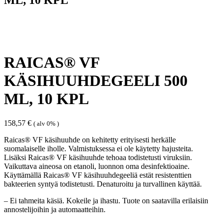
RAICAS® VF
KÄSIHUUHDEGEELI 500
ML, 10 KPL
158,57
€
( alv 0% )
Raicas® VF käsihuuhde on kehitetty erityisesti herkälle
suomalaiselle iholle. Valmistuksessa ei ole käytetty hajusteita.
Lisäksi Raicas® VF käsihuuhde tehoaa todistetusti viruksiin.
Vaikuttava aineosa on etanoli, luonnon oma desinfektioaine.
Käyttämällä Raicas® VF käsihuuhdegeeliä estät resistenttien
bakteerien syntyä todistetusti. Denaturoitu ja turvallinen käyttää.
– Ei tahmeita käsiä. Kokeile ja ihastu. Tuote on saatavilla erilaisiin
annostelijoihin ja automaatteihin.