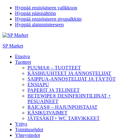
Hyppää ensisijaiseen valikkoon
Hyppää pääsisältöön
Hyppää ensisijaiseen sivupalkkiin
Hyppää alatunnisteeseen
SP Market
Etusivu
Tuotteet
PUUMA® – TUOTTEET
KÄSIHUUHTEET JA ANNOSTELIJAT
SAIPPUA-ANNOSTELIJAT JA TÄYTÖT
ENSIAPU
PAPERIT JA TELINEET
BETEWIPE® DESINFIOINTILIINAT +
PESUAINEET
RAICAS® – HAJUNPOISTAJAT
KÄSIKUIVAIMET
JÄTESÄKIT+ WC TARVIKKEET
Yritys
Toimitusehdot
Yhteystiedot