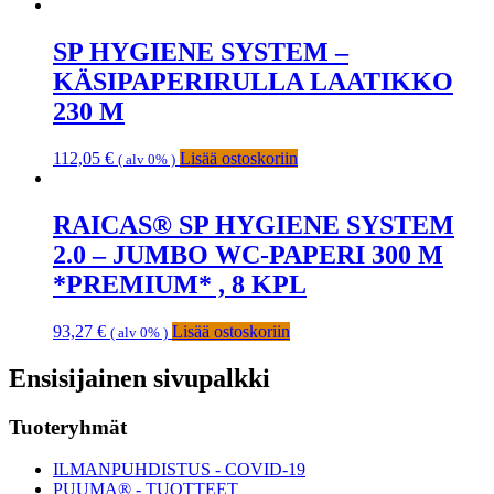
SP HYGIENE SYSTEM –
KÄSIPAPERIRULLA LAATIKKO
230 M
112,05
€
Lisää ostoskoriin
( alv 0% )
RAICAS® SP HYGIENE SYSTEM
2.0 – JUMBO WC-PAPERI 300 M
*PREMIUM* , 8 KPL
93,27
€
Lisää ostoskoriin
( alv 0% )
Ensisijainen sivupalkki
Tuoteryhmät
ILMANPUHDISTUS - COVID-19
PUUMA® - TUOTTEET