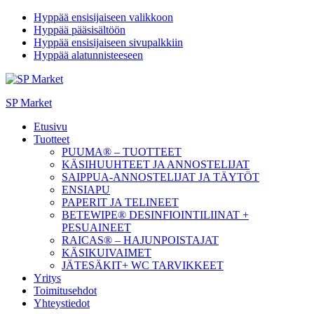
Hyppää ensisijaiseen valikkoon
Hyppää pääsisältöön
Hyppää ensisijaiseen sivupalkkiin
Hyppää alatunnisteeseen
SP Market
Etusivu
Tuotteet
PUUMA® – TUOTTEET
KÄSIHUUHTEET JA ANNOSTELIJAT
SAIPPUA-ANNOSTELIJAT JA TÄYTÖT
ENSIAPU
PAPERIT JA TELINEET
BETEWIPE® DESINFIOINTILIINAT +
PESUAINEET
RAICAS® – HAJUNPOISTAJAT
KÄSIKUIVAIMET
JÄTESÄKIT+ WC TARVIKKEET
Yritys
Toimitusehdot
Yhteystiedot