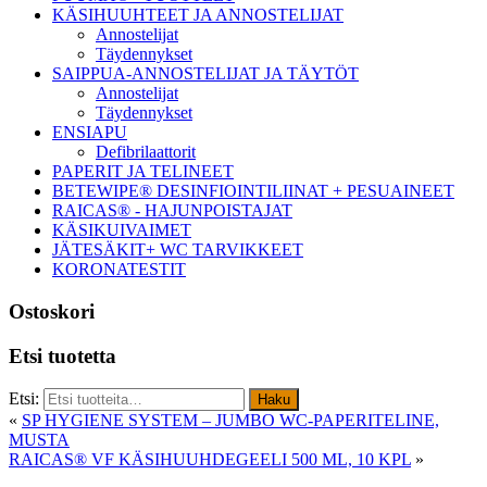
KÄSIHUUHTEET JA ANNOSTELIJAT
Annostelijat
Täydennykset
SAIPPUA-ANNOSTELIJAT JA TÄYTÖT
Annostelijat
Täydennykset
ENSIAPU
Defibrilaattorit
PAPERIT JA TELINEET
BETEWIPE® DESINFIOINTILIINAT + PESUAINEET
RAICAS® - HAJUNPOISTAJAT
KÄSIKUIVAIMET
JÄTESÄKIT+ WC TARVIKKEET
KORONATESTIT
Ostoskori
Etsi tuotetta
Etsi:
Haku
«
SP HYGIENE SYSTEM – JUMBO WC-PAPERITELINE,
MUSTA
RAICAS® VF KÄSIHUUHDEGEELI 500 ML, 10 KPL
»