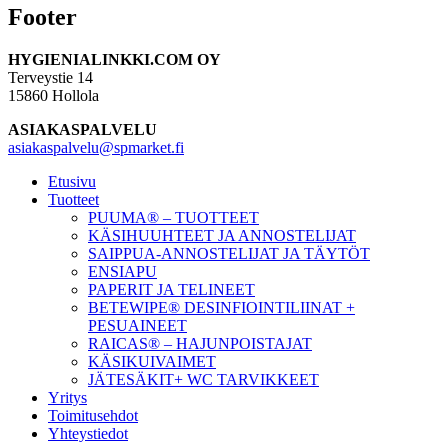
Footer
HYGIENIALINKKI.COM OY
Terveystie 14
15860 Hollola
ASIAKASPALVELU
asiakaspalvelu@spmarket.fi
Etusivu
Tuotteet
PUUMA® – TUOTTEET
KÄSIHUUHTEET JA ANNOSTELIJAT
SAIPPUA-ANNOSTELIJAT JA TÄYTÖT
ENSIAPU
PAPERIT JA TELINEET
BETEWIPE® DESINFIOINTILIINAT +
PESUAINEET
RAICAS® – HAJUNPOISTAJAT
KÄSIKUIVAIMET
JÄTESÄKIT+ WC TARVIKKEET
Yritys
Toimitusehdot
Yhteystiedot