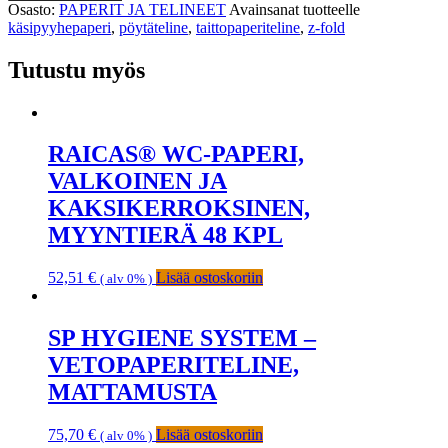
Osasto:
PAPERIT JA TELINEET
Avainsanat tuotteelle
käsipyyhepaperi
,
pöytäteline
,
taittopaperiteline
,
z-fold
Tutustu myös
RAICAS® WC-PAPERI,
VALKOINEN JA
KAKSIKERROKSINEN,
MYYNTIERÄ 48 KPL
52,51
€
Lisää ostoskoriin
( alv 0% )
SP HYGIENE SYSTEM –
VETOPAPERITELINE,
MATTAMUSTA
75,70
€
Lisää ostoskoriin
( alv 0% )