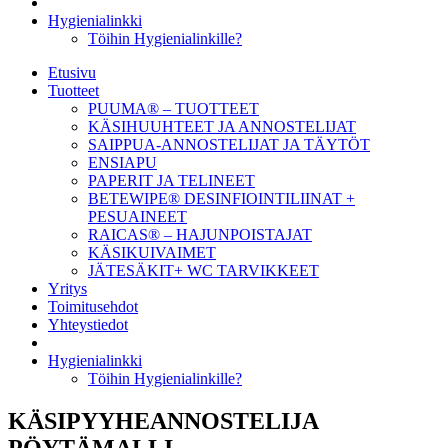
Hygienialinkki
Töihin Hygienialinkille?
Etusivu
Tuotteet
PUUMA® – TUOTTEET
KÄSIHUUHTEET JA ANNOSTELIJAT
SAIPPUA-ANNOSTELIJAT JA TÄYTÖT
ENSIAPU
PAPERIT JA TELINEET
BETEWIPE® DESINFIOINTILIINAT +
PESUAINEET
RAICAS® – HAJUNPOISTAJAT
KÄSIKUIVAIMET
JÄTESÄKIT+ WC TARVIKKEET
Yritys
Toimitusehdot
Yhteystiedot
Hygienialinkki
Töihin Hygienialinkille?
KÄSIPYYHEANNOSTELIJA
PÖYTÄMALLI