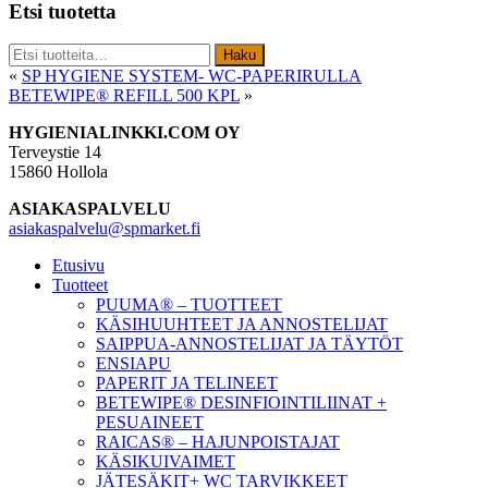
Etsi tuotetta
Etsi:
Haku
«
SP HYGIENE SYSTEM- WC-PAPERIRULLA
BETEWIPE® REFILL 500 KPL
»
Footer
HYGIENIALINKKI.COM OY
Terveystie 14
15860 Hollola
ASIAKASPALVELU
asiakaspalvelu@spmarket.fi
Etusivu
Tuotteet
PUUMA® – TUOTTEET
KÄSIHUUHTEET JA ANNOSTELIJAT
SAIPPUA-ANNOSTELIJAT JA TÄYTÖT
ENSIAPU
PAPERIT JA TELINEET
BETEWIPE® DESINFIOINTILIINAT +
PESUAINEET
RAICAS® – HAJUNPOISTAJAT
KÄSIKUIVAIMET
JÄTESÄKIT+ WC TARVIKKEET