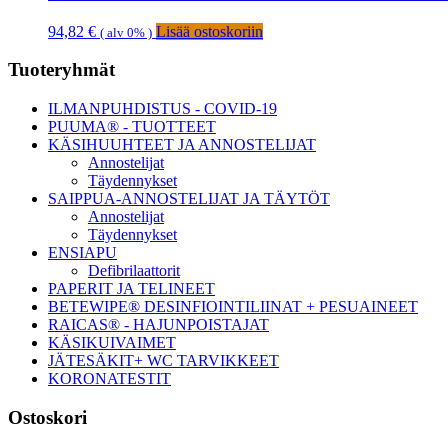
94,82
€
Lisää ostoskoriin
( alv 0% )
Ensisijainen
Tuoteryhmät
sivupalkki
ILMANPUHDISTUS - COVID-19
PUUMA® - TUOTTEET
KÄSIHUUHTEET JA ANNOSTELIJAT
Annostelijat
Täydennykset
SAIPPUA-ANNOSTELIJAT JA TÄYTÖT
Annostelijat
Täydennykset
ENSIAPU
Defibrilaattorit
PAPERIT JA TELINEET
BETEWIPE® DESINFIOINTILIINAT + PESUAINEET
RAICAS® - HAJUNPOISTAJAT
KÄSIKUIVAIMET
JÄTESÄKIT+ WC TARVIKKEET
KORONATESTIT
Ostoskori