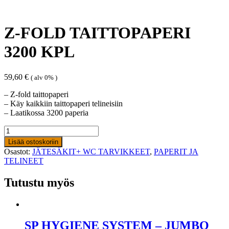
Z-FOLD TAITTOPAPERI
3200 KPL
59,60
€
( alv 0% )
– Z-fold taittopaperi
– Käy kaikkiin taittopaperi telineisiin
– Laatikossa 3200 paperia
Z-
FOLD
Lisää ostoskoriin
TAITTOPAPERI
Osastot:
JÄTESÄKIT+ WC TARVIKKEET
,
PAPERIT JA
3200
TELINEET
KPL
määrä
Tutustu myös
SP HYGIENE SYSTEM – JUMBO