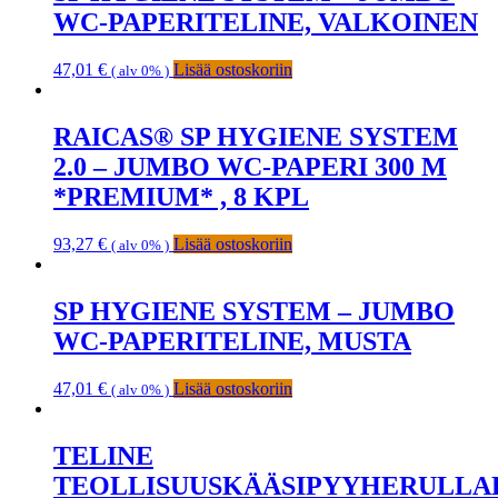
WC-PAPERITELINE, VALKOINEN
47,01
€
Lisää ostoskoriin
( alv 0% )
RAICAS® SP HYGIENE SYSTEM
2.0 – JUMBO WC-PAPERI 300 M
*PREMIUM* , 8 KPL
93,27
€
Lisää ostoskoriin
( alv 0% )
SP HYGIENE SYSTEM – JUMBO
WC-PAPERITELINE, MUSTA
47,01
€
Lisää ostoskoriin
( alv 0% )
TELINE
TEOLLISUUSKÄÄSIPYYHERULLA