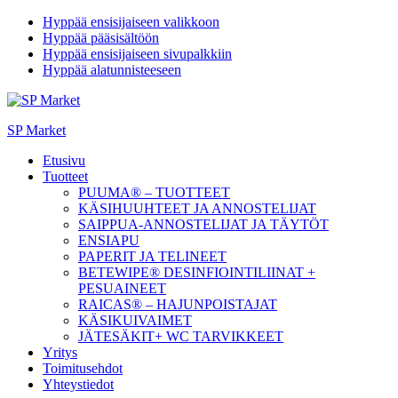
Hyppää ensisijaiseen valikkoon
Hyppää pääsisältöön
Hyppää ensisijaiseen sivupalkkiin
Hyppää alatunnisteeseen
SP Market
Etusivu
Tuotteet
PUUMA® – TUOTTEET
KÄSIHUUHTEET JA ANNOSTELIJAT
SAIPPUA-ANNOSTELIJAT JA TÄYTÖT
ENSIAPU
PAPERIT JA TELINEET
BETEWIPE® DESINFIOINTILIINAT +
PESUAINEET
RAICAS® – HAJUNPOISTAJAT
KÄSIKUIVAIMET
JÄTESÄKIT+ WC TARVIKKEET
Yritys
Toimitusehdot
Yhteystiedot