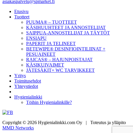
asiakaspalvelu@spmarket.fi
Etusivu
Tuotteet
PUUMA® – TUOTTEET
KÄSIHUUHTEET JA ANNOSTELIJAT
SAIPPUA-ANNOSTELIJAT JA TÄYTÖT
ENSIAPU
PAPERIT JA TELINEET
BETEWIPE® DESINFIOINTILIINAT +
PESUAINEET
RAICAS® – HAJUNPOISTAJAT
KÄSIKUIVAIMET
JÄTESÄKIT+ WC TARVIKKEET
Yritys
Toimitusehdot
Yhteystiedot
Hygienialinkki
Töihin Hygienialinkille?
Copyright © 2026 Hygienialinkki.com Oy
|
Toteutus ja ylläpito
MMD Networks