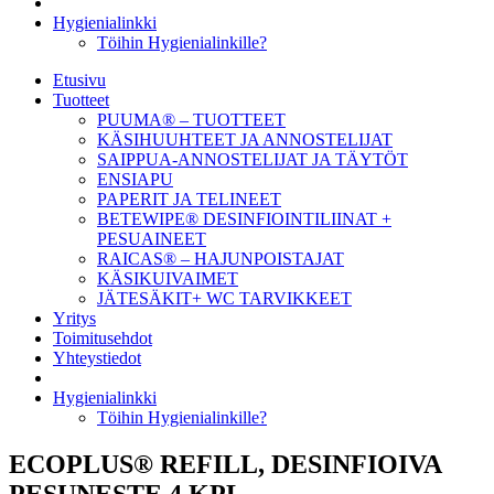
Hygienialinkki
Töihin Hygienialinkille?
Etusivu
Tuotteet
PUUMA® – TUOTTEET
KÄSIHUUHTEET JA ANNOSTELIJAT
SAIPPUA-ANNOSTELIJAT JA TÄYTÖT
ENSIAPU
PAPERIT JA TELINEET
BETEWIPE® DESINFIOINTILIINAT +
PESUAINEET
RAICAS® – HAJUNPOISTAJAT
KÄSIKUIVAIMET
JÄTESÄKIT+ WC TARVIKKEET
Yritys
Toimitusehdot
Yhteystiedot
Hygienialinkki
Töihin Hygienialinkille?
ECOPLUS® REFILL, DESINFIOIVA
PESUNESTE 4 KPL