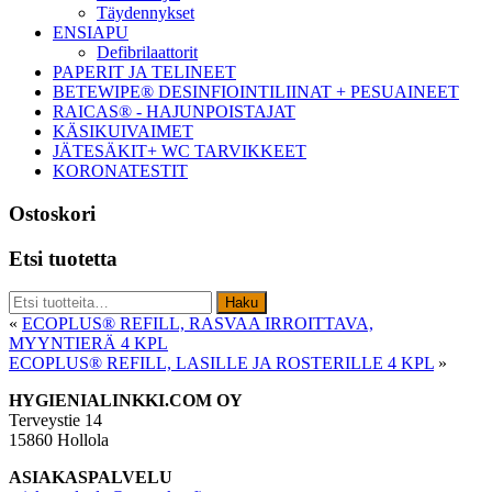
Täydennykset
ENSIAPU
Defibrilaattorit
PAPERIT JA TELINEET
BETEWIPE® DESINFIOINTILIINAT + PESUAINEET
RAICAS® - HAJUNPOISTAJAT
KÄSIKUIVAIMET
JÄTESÄKIT+ WC TARVIKKEET
KORONATESTIT
Ostoskori
Etsi tuotetta
Etsi:
Haku
«
ECOPLUS® REFILL, RASVAA IRROITTAVA,
MYYNTIERÄ 4 KPL
ECOPLUS® REFILL, LASILLE JA ROSTERILLE 4 KPL
»
Footer
HYGIENIALINKKI.COM OY
Terveystie 14
15860 Hollola
ASIAKASPALVELU