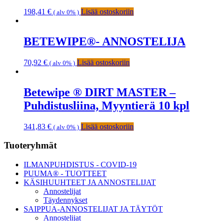
198,41
€
Lisää ostoskoriin
( alv 0% )
BETEWIPE®- ANNOSTELIJA
70,92
€
Lisää ostoskoriin
( alv 0% )
Betewipe ® DIRT MASTER –
Puhdistusliina, Myyntierä 10 kpl
341,83
€
Lisää ostoskoriin
( alv 0% )
Ensisijainen
Tuoteryhmät
sivupalkki
ILMANPUHDISTUS - COVID-19
PUUMA® - TUOTTEET
KÄSIHUUHTEET JA ANNOSTELIJAT
Annostelijat
Täydennykset
SAIPPUA-ANNOSTELIJAT JA TÄYTÖT
Annostelijat