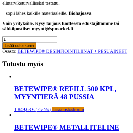
elintarviketurvalliseksi testattu.
– sopii lähes kaikille materiaaleille.
Biohajoava
Vain yrityksille. Kysy tarjous tuotteesta edustajiltamme tai
sähköpostitse: myynti@spmarket.fi
ECOPLUS®
REFILL,
Lisää ostoskoriin
DESINFIOIVA
Osasto:
BETEWIPE® DESINFIOINTILIINAT + PESUAINEET
PESUNESTE
4
Tutustu myös
KPL
määrä
BETEWIPE® REFILL 500 KPL,
MYYNTIERÄ 48 PUSSIA
1 849,63
€
Lisää ostoskoriin
( alv 0% )
BETEWIPE® METALLITELINE