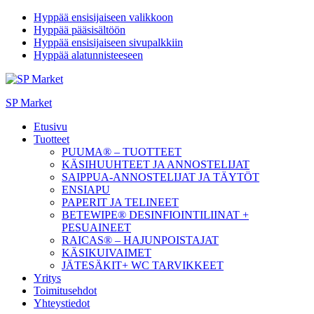
Hyppää ensisijaiseen valikkoon
Hyppää pääsisältöön
Hyppää ensisijaiseen sivupalkkiin
Hyppää alatunnisteeseen
SP Market
Etusivu
Tuotteet
PUUMA® – TUOTTEET
KÄSIHUUHTEET JA ANNOSTELIJAT
SAIPPUA-ANNOSTELIJAT JA TÄYTÖT
ENSIAPU
PAPERIT JA TELINEET
BETEWIPE® DESINFIOINTILIINAT +
PESUAINEET
RAICAS® – HAJUNPOISTAJAT
KÄSIKUIVAIMET
JÄTESÄKIT+ WC TARVIKKEET
Yritys
Toimitusehdot
Yhteystiedot