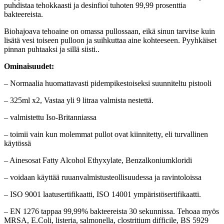
puhdistaa tehokkaasti ja desinfioi tuhoten 99,99 prosenttia
bakteereista.
Biohajoava tehoaine on omassa pullossaan, eikä sinun tarvitse kuin
lisätä vesi toiseen pulloon ja suihkuttaa aine kohteeseen. Pyyhkäiset
pinnan puhtaaksi ja sillä siisti..
Ominaisuudet:
– Normaalia huomattavasti pidempikestoiseksi suunniteltu pistooli
– 325ml x2, Vastaa yli 9 litraa valmista nestettä.
– valmistettu Iso-Britanniassa
– toimii vain kun molemmat pullot ovat kiinnitetty, eli turvallinen
käytössä
– Ainesosat Fatty Alcohol Ethyxylate, Benzalkoniumkloridi
– voidaan käyttää ruuanvalmistusteollisuudessa ja ravintoloissa
– ISO 9001 laatusertifikaatti, ISO 14001 ympäristösertifikaatti.
– EN 1276 tappaa 99,99% bakteereista 30 sekunnissa. Tehoaa myös
MRSA, E.Coli, listeria, salmonella, clostritium difficile, BS 5929