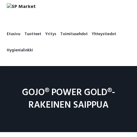
Hyppää
Hyppää
Hyppää
Hyppää
ensisijaiseen
pääsisältöön
ensisijaiseen
alatunnisteeseen
SP
valikkoon
sivupalkkiin
MARKET
Etusivu
Tuotteet
Yritys
Toimitusehdot
Yhteystiedot
Hygienialinkki
GOJO® POWER GOLD®-
RAKEINEN SAIPPUA