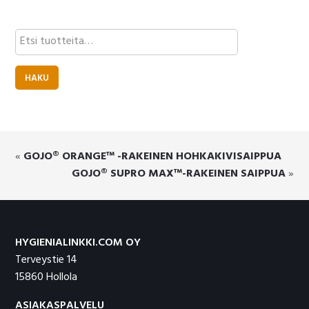
Etsi:
HAKU
«
GOJO® ORANGE™ -RAKEINEN HOHKAKIVISAIPPUA
GOJO® SUPRO MAX™-RAKEINEN SAIPPUA
»
Footer
HYGIENIALINKKI.COM OY
Terveystie 14
15860 Hollola
ASIAKASPALVELU