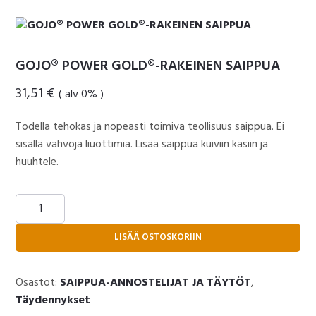
GOJO® POWER GOLD®-RAKEINEN SAIPPUA
31,51
€
( alv 0% )
Todella tehokas ja nopeasti toimiva teollisuus saippua. Ei
sisällä vahvoja liuottimia. Lisää saippua kuiviin käsiin ja
huuhtele.
GOJO®
POWER
GOLD®-
LISÄÄ OSTOSKORIIN
RAKEINEN
SAIPPUA
Osastot:
SAIPPUA-ANNOSTELIJAT JA TÄYTÖT
,
määrä
Täydennykset