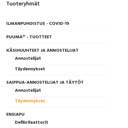
Ensisijainen
Tuoteryhmät
sivupalkki
ILMANPUHDISTUS - COVID-19
PUUMA® - TUOTTEET
KÄSIHUUHTEET JA ANNOSTELIJAT
Annostelijat
Täydennykset
SAIPPUA-ANNOSTELIJAT JA TÄYTÖT
Annostelijat
Täydennykset
ENSIAPU
Defibrilaattorit