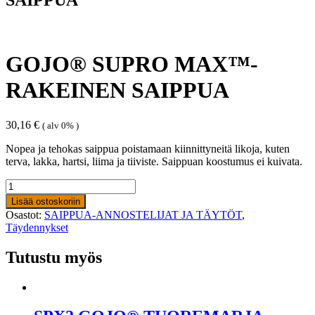
GOJO® SUPRO MAX™-
RAKEINEN SAIPPUA
30,16
€
( alv 0% )
Nopea ja tehokas saippua poistamaan kiinnittyneitä likoja, kuten
terva, lakka, hartsi, liima ja tiiviste. Saippuan koostumus ei kuivata.
GOJO®
SUPRO
Lisää ostoskoriin
MAX™-
Osastot:
SAIPPUA-ANNOSTELIJAT JA TÄYTÖT
,
RAKEINEN
Täydennykset
SAIPPUA
määrä
Tutustu myös