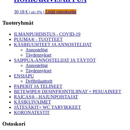
30,18
€
Lisää ostoskoriin
( alv 0% )
Ensisijainen
Tuoteryhmät
sivupalkki
ILMANPUHDISTUS - COVID-19
PUUMA® - TUOTTEET
KÄSIHUUHTEET JA ANNOSTELIJAT
Annostelijat
Täydennykset
SAIPPUA-ANNOSTELIJAT JA TÄYTÖT
Annostelijat
Täydennykset
ENSIAPU
Defibrilaattorit
PAPERIT JA TELINEET
BETEWIPE® DESINFIOINTILIINAT + PESUAINEET
RAICAS® - HAJUNPOISTAJAT
KÄSIKUIVAIMET
JÄTESÄKIT+ WC TARVIKKEET
KORONATESTIT
Ostoskori