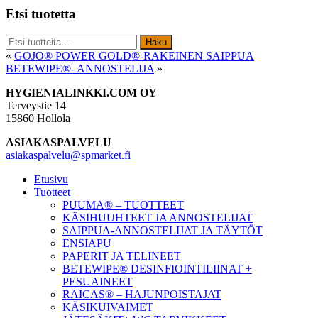
Etsi tuotetta
Etsi:
Haku
«
GOJO® POWER GOLD®-RAKEINEN SAIPPUA
BETEWIPE®- ANNOSTELIJA
»
Footer
HYGIENIALINKKI.COM OY
Terveystie 14
15860 Hollola
ASIAKASPALVELU
asiakaspalvelu@spmarket.fi
Etusivu
Tuotteet
PUUMA® – TUOTTEET
KÄSIHUUHTEET JA ANNOSTELIJAT
SAIPPUA-ANNOSTELIJAT JA TÄYTÖT
ENSIAPU
PAPERIT JA TELINEET
BETEWIPE® DESINFIOINTILIINAT +
PESUAINEET
RAICAS® – HAJUNPOISTAJAT
KÄSIKUIVAIMET