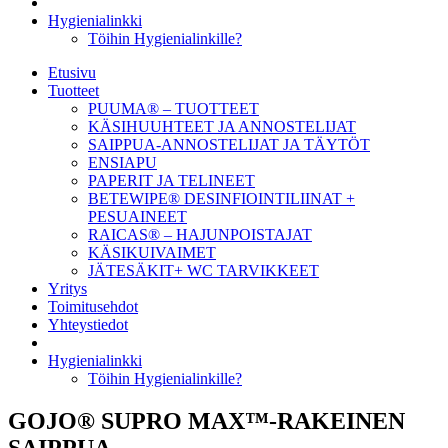
Hygienialinkki
Töihin Hygienialinkille?
Etusivu
Tuotteet
PUUMA® – TUOTTEET
KÄSIHUUHTEET JA ANNOSTELIJAT
SAIPPUA-ANNOSTELIJAT JA TÄYTÖT
ENSIAPU
PAPERIT JA TELINEET
BETEWIPE® DESINFIOINTILIINAT +
PESUAINEET
RAICAS® – HAJUNPOISTAJAT
KÄSIKUIVAIMET
JÄTESÄKIT+ WC TARVIKKEET
Yritys
Toimitusehdot
Yhteystiedot
Hygienialinkki
Töihin Hygienialinkille?
GOJO® SUPRO MAX™-RAKEINEN
SAIPPUA