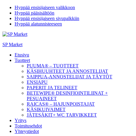
Hyppää ensisijaiseen valikkoon
Hyppää pääsisältöön
Hyppää ensisijaiseen sivupalkkiin
Hyppää alatunnisteeseen
SP Market
Etusivu
Tuotteet
PUUMA® – TUOTTEET
KÄSIHUUHTEET JA ANNOSTELIJAT
SAIPPUA-ANNOSTELIJAT JA TÄYTÖT
ENSIAPU
PAPERIT JA TELINEET
BETEWIPE® DESINFIOINTILIINAT +
PESUAINEET
RAICAS® – HAJUNPOISTAJAT
KÄSIKUIVAIMET
JÄTESÄKIT+ WC TARVIKKEET
Yritys
Toimitusehdot
Yhteystiedot