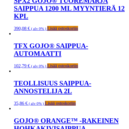
SPX2 GOJO® TUOREMARJA
SAIPPUA 1200 ML MYYNTIERÄ 12
KPL
390,08
€
Lisää ostoskoriin
( alv 0% )
TFX GOJO® SAIPPUA-
AUTOMAATTI
102,79
€
Lisää ostoskoriin
( alv 0% )
TEOLLISUUS SAIPPUA-
ANNOSTELIJA 2L
35,86
€
Lisää ostoskoriin
( alv 0% )
GOJO® ORANGE™ -RAKEINEN
HOHKAKIVISAIPPUA