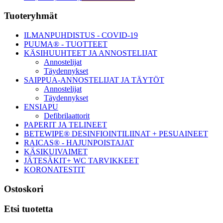
Ensisijainen
Tuoteryhmät
sivupalkki
ILMANPUHDISTUS - COVID-19
PUUMA® - TUOTTEET
KÄSIHUUHTEET JA ANNOSTELIJAT
Annostelijat
Täydennykset
SAIPPUA-ANNOSTELIJAT JA TÄYTÖT
Annostelijat
Täydennykset
ENSIAPU
Defibrilaattorit
PAPERIT JA TELINEET
BETEWIPE® DESINFIOINTILIINAT + PESUAINEET
RAICAS® - HAJUNPOISTAJAT
KÄSIKUIVAIMET
JÄTESÄKIT+ WC TARVIKKEET
KORONATESTIT
Ostoskori
Etsi tuotetta