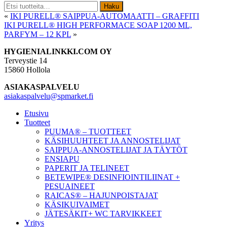
Etsi:
Haku
«
IKI PURELL® SAIPPUA-AUTOMAATTI – GRAFFITI
IKI PURELL® HIGH PERFORMACE SOAP 1200 ML,
PARFYM – 12 KPL
»
Footer
HYGIENIALINKKI.COM OY
Terveystie 14
15860 Hollola
ASIAKASPALVELU
asiakaspalvelu@spmarket.fi
Etusivu
Tuotteet
PUUMA® – TUOTTEET
KÄSIHUUHTEET JA ANNOSTELIJAT
SAIPPUA-ANNOSTELIJAT JA TÄYTÖT
ENSIAPU
PAPERIT JA TELINEET
BETEWIPE® DESINFIOINTILIINAT +
PESUAINEET
RAICAS® – HAJUNPOISTAJAT
KÄSIKUIVAIMET
JÄTESÄKIT+ WC TARVIKKEET
Yritys