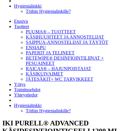
Hygienialinkki
Töihin Hygienialinkille?
Etusivu
Tuotteet
PUUMA® – TUOTTEET
KÄSIHUUHTEET JA ANNOSTELIJAT
SAIPPUA-ANNOSTELIJAT JA TÄYTÖT
ENSIAPU
PAPERIT JA TELINEET
BETEWIPE® DESINFIOINTILIINAT +
PESUAINEET
RAICAS® – HAJUNPOISTAJAT
KÄSIKUIVAIMET
JÄTESÄKIT+ WC TARVIKKEET
Yritys
Toimitusehdot
Yhteystiedot
Hygienialinkki
Töihin Hygienialinkille?
IKI PURELL® ADVANCED
KÄSIDESINFIOINTIGEELI 1200 ML –