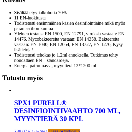
12
KPL
Sisältää etyylialkoholia 70%
määrä
11 EN-luokitusta
Todistetusti ensimmäinen käsien desinfiointiaine mikä myös
parantaa ihon kuntoa
Yleinen testaus: EN 1500, EN 12791, viruksia vastaan: EN
14476, Mycobakteereita vastaan: EN 14358, Bakteereita
vastaan: EN 1040, EN 12054, EN 13727, EN 1276, Kysy
lisätietoja!
Todistetusti tehokas jo 1.2ml annoksella. Tutkimus tehty
noudattaen EN – standardeja.
Energia patruunassa, myyntierä 12*1200 ml
Tutustu myös
SPX1 PURELL®
DESINFIOINTIVAAHTO 700 ML,
MYYNTIERÄ 30 KPL
738,07
€
Lisää ostoskoriin
( alv 0% )