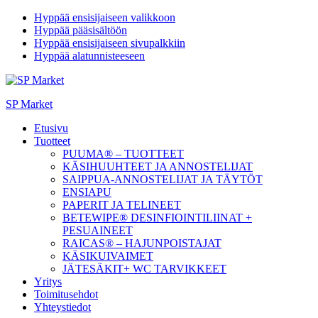
Hyppää ensisijaiseen valikkoon
Hyppää pääsisältöön
Hyppää ensisijaiseen sivupalkkiin
Hyppää alatunnisteeseen
SP Market
Etusivu
Tuotteet
PUUMA® – TUOTTEET
KÄSIHUUHTEET JA ANNOSTELIJAT
SAIPPUA-ANNOSTELIJAT JA TÄYTÖT
ENSIAPU
PAPERIT JA TELINEET
BETEWIPE® DESINFIOINTILIINAT +
PESUAINEET
RAICAS® – HAJUNPOISTAJAT
KÄSIKUIVAIMET
JÄTESÄKIT+ WC TARVIKKEET
Yritys
Toimitusehdot
Yhteystiedot