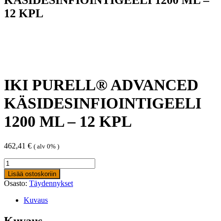
12 KPL
IKI PURELL® ADVANCED
KÄSIDESINFIOINTIGEELI
1200 ML – 12 KPL
462,41
€
( alv 0% )
IKI
PURELL®
Lisää ostoskoriin
ADVANCED
Osasto:
Täydennykset
KÄSIDESINFIOINTIGEELI
1200
Kuvaus
ML
-
Kuvaus