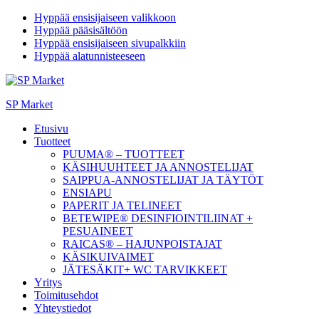
Hyppää ensisijaiseen valikkoon
Hyppää pääsisältöön
Hyppää ensisijaiseen sivupalkkiin
Hyppää alatunnisteeseen
SP Market
Etusivu
Tuotteet
PUUMA® – TUOTTEET
KÄSIHUUHTEET JA ANNOSTELIJAT
SAIPPUA-ANNOSTELIJAT JA TÄYTÖT
ENSIAPU
PAPERIT JA TELINEET
BETEWIPE® DESINFIOINTILIINAT +
PESUAINEET
RAICAS® – HAJUNPOISTAJAT
KÄSIKUIVAIMET
JÄTESÄKIT+ WC TARVIKKEET
Yritys
Toimitusehdot
Yhteystiedot