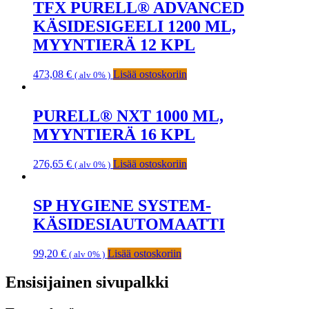
TFX PURELL® ADVANCED
KÄSIDESIGEELI 1200 ML,
MYYNTIERÄ 12 KPL
473,08
€
Lisää ostoskoriin
( alv 0% )
PURELL® NXT 1000 ML,
MYYNTIERÄ 16 KPL
276,65
€
Lisää ostoskoriin
( alv 0% )
SP HYGIENE SYSTEM-
KÄSIDESIAUTOMAATTI
99,20
€
Lisää ostoskoriin
( alv 0% )
Ensisijainen sivupalkki