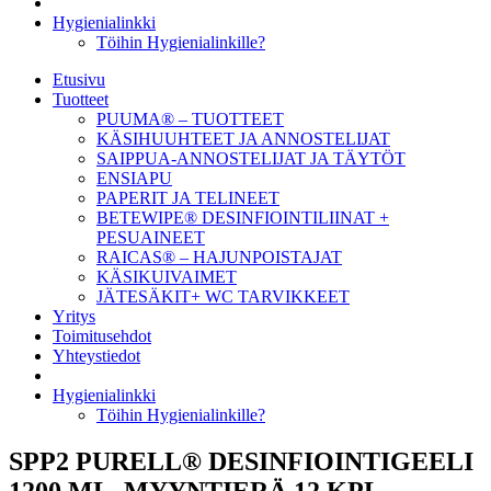
Hygienialinkki
Töihin Hygienialinkille?
Etusivu
Tuotteet
PUUMA® – TUOTTEET
KÄSIHUUHTEET JA ANNOSTELIJAT
SAIPPUA-ANNOSTELIJAT JA TÄYTÖT
ENSIAPU
PAPERIT JA TELINEET
BETEWIPE® DESINFIOINTILIINAT +
PESUAINEET
RAICAS® – HAJUNPOISTAJAT
KÄSIKUIVAIMET
JÄTESÄKIT+ WC TARVIKKEET
Yritys
Toimitusehdot
Yhteystiedot
Hygienialinkki
Töihin Hygienialinkille?
SPP2 PURELL® DESINFIOINTIGEELI
1200 ML, MYYNTIERÄ 12 KPL