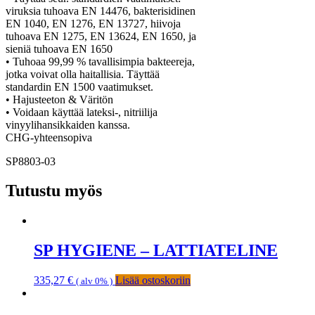
viruksia tuhoava EN 14476, bakterisidinen
EN 1040, EN 1276, EN 13727, hiivoja
tuhoava EN 1275, EN 13624, EN 1650, ja
sieniä tuhoava EN 1650
• Tuhoaa 99,99 % tavallisimpia bakteereja,
jotka voivat olla haitallisia. Täyttää
standardin EN 1500 vaatimukset.
• Hajusteeton & Väritön
• Voidaan käyttää lateksi-, nitriilija
vinyylihansikkaiden kanssa.
CHG-yhteensopiva
SP8803-03
Tutustu myös
SP HYGIENE – LATTIATELINE
335,27
€
Lisää ostoskoriin
( alv 0% )