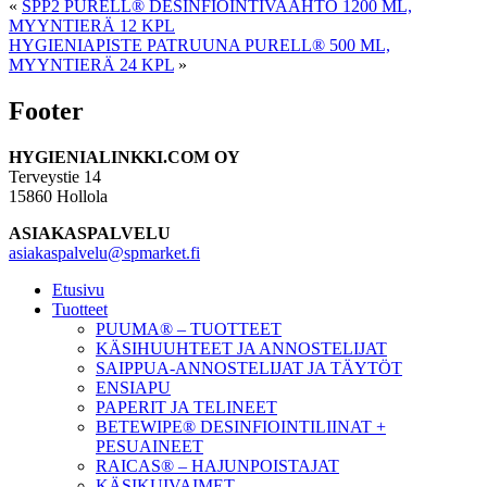
«
SPP2 PURELL® DESINFIOINTIVAAHTO 1200 ML,
MYYNTIERÄ 12 KPL
HYGIENIAPISTE PATRUUNA PURELL® 500 ML,
MYYNTIERÄ 24 KPL
»
Footer
HYGIENIALINKKI.COM OY
Terveystie 14
15860 Hollola
ASIAKASPALVELU
asiakaspalvelu@spmarket.fi
Etusivu
Tuotteet
PUUMA® – TUOTTEET
KÄSIHUUHTEET JA ANNOSTELIJAT
SAIPPUA-ANNOSTELIJAT JA TÄYTÖT
ENSIAPU
PAPERIT JA TELINEET
BETEWIPE® DESINFIOINTILIINAT +
PESUAINEET
RAICAS® – HAJUNPOISTAJAT
KÄSIKUIVAIMET