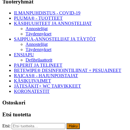
Tuoteryhmät
ILMANPUHDISTUS - COVID-19
PUUMA® - TUOTTEET
KÄSIHUUHTEET JA ANNOSTELIJAT
Annostelijat
Täydennykset
SAIPPUA-ANNOSTELIJAT JA TÄYTÖT
Annostelijat
Täydennykset
ENSIAPU
Defibrilaattorit
PAPERIT JA TELINEET
BETEWIPE® DESINFIOINTILIINAT + PESUAINEET
RAICAS® - HAJUNPOISTAJAT
KÄSIKUIVAIMET
JÄTESÄKIT+ WC TARVIKKEET
KORONATESTIT
Ostoskori
Etsi tuotetta
Etsi:
Haku