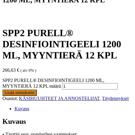
SPP2 PURELL®
DESINFIOINTIGEELI 1200
ML, MYYNTIERÄ 12 KPL
266,63
€
( alv 0% )
SPP2 PURELL® DESINFIOINTIGEELI 1200 ML,
MYYNTIERÄ 12 KPL määrä
Lisää ostoskoriin
Osastot:
KÄSIHUUHTEET JA ANNOSTELIJAT
,
Täydennykset
Kuvaus
Kuvaus
• Täyttää seur. standardien vaatimukset: