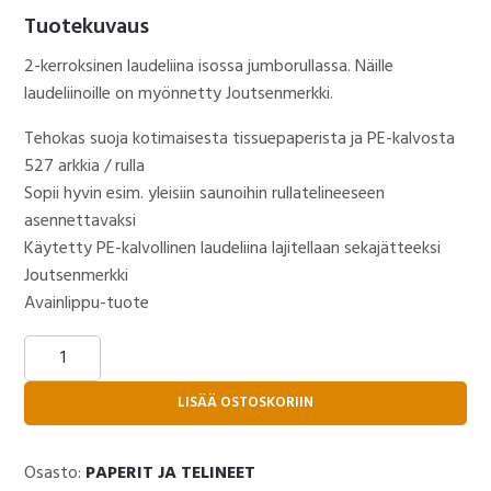
Tuotekuvaus
2-kerroksinen laudeliina isossa jumborullassa. Näille
laudeliinoille on myönnetty Joutsenmerkki.
Tehokas suoja kotimaisesta tissuepaperista ja PE-kalvosta
527 arkkia / rulla
Sopii hyvin esim. yleisiin saunoihin rullatelineeseen
asennettavaksi
Käytetty PE-kalvollinen laudeliina lajitellaan sekajätteeksi
Joutsenmerkki
Avainlippu-tuote
LAUDELIINA
RULLA
527
LISÄÄ OSTOSKORIIN
ARKKIA
määrä
Osasto:
PAPERIT JA TELINEET