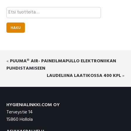
Etsi:
HAKU
«
PUUMA® AIR- PAINEILMAPULLO ELEKTRONIIKAN
PUHDISTAMISEEN
LAUDELIINA LAATIKOSSA 400 KPL
»
Footer
HYGIENIALINKKI.COM OY
Terveystie 14
15860 Hollola