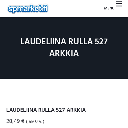
Hyppää
Hyppää
Hyppää
Hyppää
MENU
ensisijaiseen
pääsisältöön
ensisijaiseen
alatunnisteeseen
SP
valikkoon
sivupalkkiin
MARKET
LAUDELIINA RULLA 527
ARKKIA
LAUDELIINA RULLA 527 ARKKIA
28,49
€
( alv 0% )