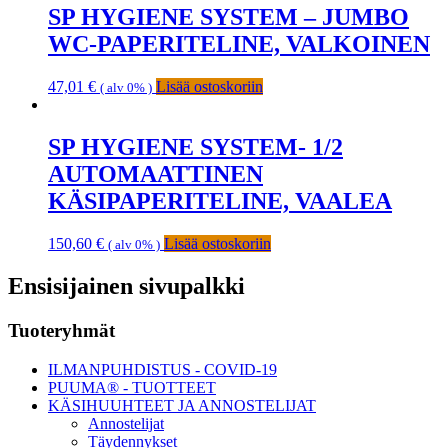
SP HYGIENE SYSTEM – JUMBO
WC-PAPERITELINE, VALKOINEN
47,01
€
Lisää ostoskoriin
( alv 0% )
SP HYGIENE SYSTEM- 1/2
AUTOMAATTINEN
KÄSIPAPERITELINE, VAALEA
150,60
€
Lisää ostoskoriin
( alv 0% )
Ensisijainen sivupalkki
Tuoteryhmät
ILMANPUHDISTUS - COVID-19
PUUMA® - TUOTTEET
KÄSIHUUHTEET JA ANNOSTELIJAT
Annostelijat
Täydennykset