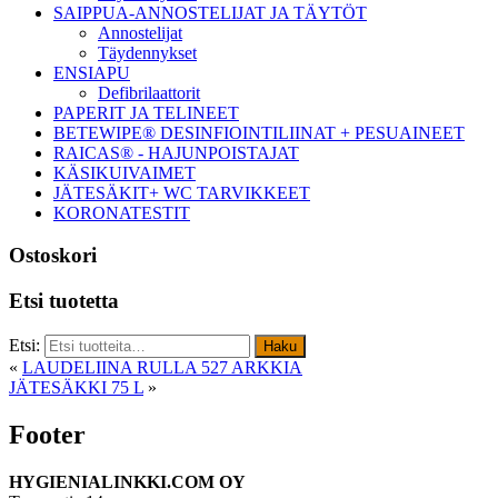
SAIPPUA-ANNOSTELIJAT JA TÄYTÖT
Annostelijat
Täydennykset
ENSIAPU
Defibrilaattorit
PAPERIT JA TELINEET
BETEWIPE® DESINFIOINTILIINAT + PESUAINEET
RAICAS® - HAJUNPOISTAJAT
KÄSIKUIVAIMET
JÄTESÄKIT+ WC TARVIKKEET
KORONATESTIT
Ostoskori
Etsi tuotetta
Etsi:
Haku
«
LAUDELIINA RULLA 527 ARKKIA
JÄTESÄKKI 75 L
»
Footer
HYGIENIALINKKI.COM OY