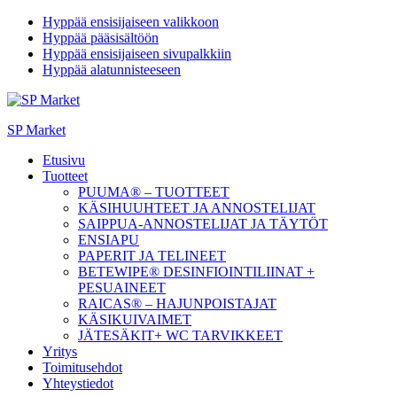
Hyppää ensisijaiseen valikkoon
Hyppää pääsisältöön
Hyppää ensisijaiseen sivupalkkiin
Hyppää alatunnisteeseen
SP Market
Etusivu
Tuotteet
PUUMA® – TUOTTEET
KÄSIHUUHTEET JA ANNOSTELIJAT
SAIPPUA-ANNOSTELIJAT JA TÄYTÖT
ENSIAPU
PAPERIT JA TELINEET
BETEWIPE® DESINFIOINTILIINAT +
PESUAINEET
RAICAS® – HAJUNPOISTAJAT
KÄSIKUIVAIMET
JÄTESÄKIT+ WC TARVIKKEET
Yritys
Toimitusehdot
Yhteystiedot