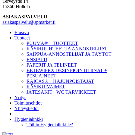
Terveystie 14
15860 Hollola
ASIAKASPALVELU
asiakaspalvelu@spmarket.fi
Etusivu
Tuotteet
PUUMA® – TUOTTEET
KÄSIHUUHTEET JA ANNOSTELIJAT
SAIPPUA-ANNOSTELIJAT JA TÄYTÖT
ENSIAPU
PAPERIT JA TELINEET
BETEWIPE® DESINFIOINTILIINAT +
PESUAINEET
RAICAS® – HAJUNPOISTAJAT
KÄSIKUIVAIMET
JÄTESÄKIT+ WC TARVIKKEET
Yritys
Toimitusehdot
Yhteystiedot
Hygienialinkki
Töihin Hygienialinkille?