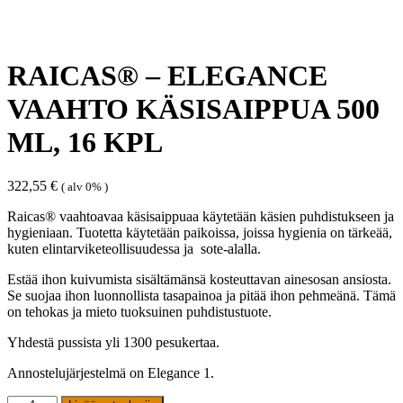
RAICAS® – ELEGANCE
VAAHTO KÄSISAIPPUA 500
ML, 16 KPL
322,55
€
( alv 0% )
Raicas
®
vaahtoavaa käsisaippuaa käy
t
e
tään käsien puhdistukseen ja
hygieniaan. Tuotetta käytetään paikoissa, joissa hygienia on tärkeää,
kuten elintarviketeollisuudessa ja sote-alalla.
Estää ihon kuivumista sisältämänsä kosteuttavan ainesosan ansiosta.
Se suojaa ihon luonnollista tasapainoa ja pitää ihon pehmeänä. Tämä
on tehokas ja mieto tuoksuinen puhdistustuote.
Yhdestä pussista yli 1300 pesukertaa.
Annostelujärjestelmä on Elegance 1.
RAICAS®