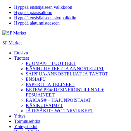
Hyppää ensisijaiseen valikkoon
Hyppää pääsisältöön
Hyppää ensisijaiseen sivupalkkiin
Hyppää alatunnisteeseen
SP Market
Etusivu
Tuotteet
PUUMA® – TUOTTEET
KÄSIHUUHTEET JA ANNOSTELIJAT
SAIPPUA-ANNOSTELIJAT JA TÄYTÖT
ENSIAPU
PAPERIT JA TELINEET
BETEWIPE® DESINFIOINTILIINAT +
PESUAINEET
RAICAS® – HAJUNPOISTAJAT
KÄSIKUIVAIMET
JÄTESÄKIT+ WC TARVIKKEET
Yritys
Toimitusehdot
Yhteystiedot