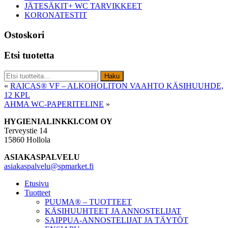
JÄTESÄKIT+ WC TARVIKKEET
KORONATESTIT
Ostoskori
Etsi tuotetta
Etsi:
Haku
«
RAICAS® VF – ALKOHOLITON VAAHTO KÄSIHUUHDE,
12 KPL
AHMA WC-PAPERITELINE
»
Footer
HYGIENIALINKKI.COM OY
Terveystie 14
15860 Hollola
ASIAKASPALVELU
asiakaspalvelu@spmarket.fi
Etusivu
Tuotteet
PUUMA® – TUOTTEET
KÄSIHUUHTEET JA ANNOSTELIJAT
SAIPPUA-ANNOSTELIJAT JA TÄYTÖT