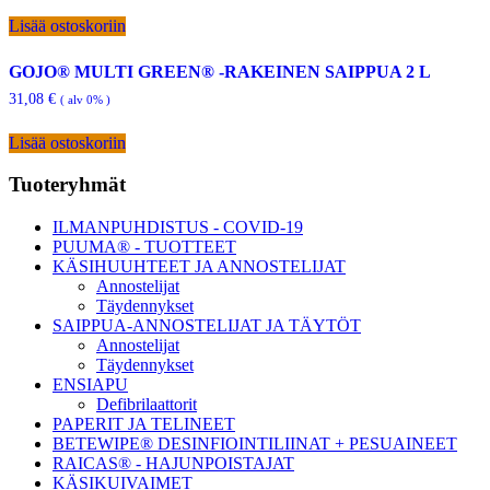
Lisää ostoskoriin
GOJO® MULTI GREEN® -RAKEINEN SAIPPUA 2 L
31,08
€
( alv 0% )
Lisää ostoskoriin
Ensisijainen
Tuoteryhmät
sivupalkki
ILMANPUHDISTUS - COVID-19
PUUMA® - TUOTTEET
KÄSIHUUHTEET JA ANNOSTELIJAT
Annostelijat
Täydennykset
SAIPPUA-ANNOSTELIJAT JA TÄYTÖT
Annostelijat
Täydennykset
ENSIAPU
Defibrilaattorit
PAPERIT JA TELINEET
BETEWIPE® DESINFIOINTILIINAT + PESUAINEET
RAICAS® - HAJUNPOISTAJAT
KÄSIKUIVAIMET