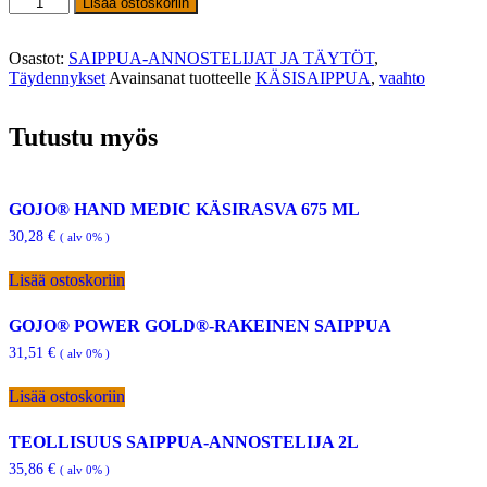
Lisää ostoskoriin
–
ELEGANCE
VAAHTO
Osastot:
SAIPPUA-ANNOSTELIJAT JA TÄYTÖT
,
KÄSISAIPPUA
Täydennykset
Avainsanat tuotteelle
KÄSISAIPPUA
,
vaahto
500
ML,
Tutustu myös
16
KPL
määrä
GOJO® HAND MEDIC KÄSIRASVA 675 ML
30,28
€
( alv 0% )
Lisää ostoskoriin
GOJO® POWER GOLD®-RAKEINEN SAIPPUA
31,51
€
( alv 0% )
Lisää ostoskoriin
TEOLLISUUS SAIPPUA-ANNOSTELIJA 2L
35,86
€
( alv 0% )