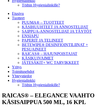
Hygienialinkki
Töihin Hygienialinkille?
Etusivu
Tuotteet
PUUMA® – TUOTTEET
KÄSIHUUHTEET JA ANNOSTELIJAT
SAIPPUA-ANNOSTELIJAT JA TÄYTÖT
ENSIAPU
PAPERIT JA TELINEET
BETEWIPE® DESINFIOINTILIINAT +
PESUAINEET
RAICAS® – HAJUNPOISTAJAT
KÄSIKUIVAIMET
JÄTESÄKIT+ WC TARVIKKEET
Yritys
Toimitusehdot
Yhteystiedot
Hygienialinkki
Töihin Hygienialinkille?
RAICAS® – ELEGANCE VAAHTO
KÄSISAIPPUA 500 ML, 16 KPL