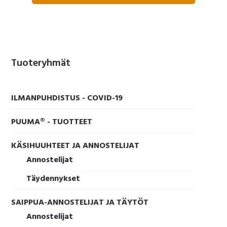
Ensisijainen
Tuoteryhmät
sivupalkki
ILMANPUHDISTUS - COVID-19
PUUMA® - TUOTTEET
KÄSIHUUHTEET JA ANNOSTELIJAT
Annostelijat
Täydennykset
SAIPPUA-ANNOSTELIJAT JA TÄYTÖT
Annostelijat