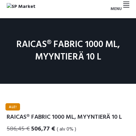
Hyppää
Hyppää
Hyppää
Hyppää
MENU
ensisijaiseen
pääsisältöön
ensisijaiseen
alatunnisteeseen
SP
valikkoon
sivupalkkiin
MARKET
RAICAS® FABRIC 1000 ML,
MYYNTIERÄ 10 L
ALE!
RAICAS® FABRIC 1000 ML, MYYNTIERÄ 10 L
Alkuperäinen
Nykyinen
586,45
€
506,77
€
( alv 0% )