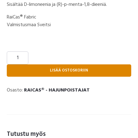
Sisältää D-limoneenia ja (R)-p-menta-1,8-dieeniä.
RaiCas® Fabric
Valmistusmaa Sveitsi
RAICAS®
FABRIC
1000
LISÄÄ OSTOSKORIIN
ML,
MYYNTIERÄ
Osasto:
RAICAS® - HAJUNPOISTAJAT
10
L
määrä
Tutustu myös