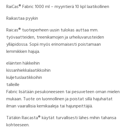
hinta
hinta
RaiCas® Fabric 1000 ml – myyntierä 10 kpl laatikollinen
oli:
on:
586,45 €.
506,77 €.
Raikastaa pyykin
Raicas® tuoteperheen uusin tulokas auttaa mm.
työvaatteiden, treenikamojen ja urheiluvarusteiden
ylläpidossa. Sopii myös erinomaisesti poistamaan
lemmikkien hajuja.
eläinten häkkeihin
kissanhiekkalaatikkoihin
kuljetuslaatikkoihin
talleille
Fabric lisätään pesukoneeseen tai pesuveteen oman mielen
mukaan. Tuote on luonnollinen ja poistat sillä hajuhaitat
ilman vaarallisia kemikaaleja tai hajunpeittäjiä.
Tätäkin Raicasta® käytät turvallisesti lähes mihin tahansa
kohteeseen.