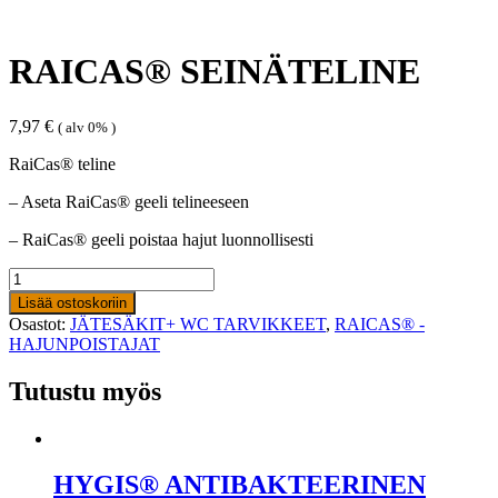
RAICAS® SEINÄTELINE
7,97
€
( alv 0% )
RaiCas® teline
– Aseta RaiCas® geeli telineeseen
– RaiCas® geeli poistaa hajut luonnollisesti
RAICAS®
SEINÄTELINE
Lisää ostoskoriin
määrä
Osastot:
JÄTESÄKIT+ WC TARVIKKEET
,
RAICAS® -
HAJUNPOISTAJAT
Tutustu myös
HYGIS® ANTIBAKTEERINEN