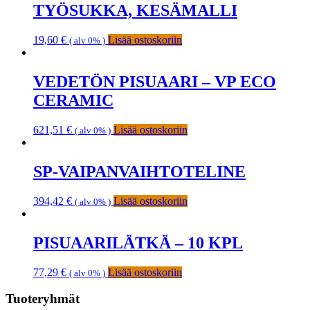
TYÖSUKKA, KESÄMALLI
19,60
€
Lisää ostoskoriin
( alv 0% )
VEDETÖN PISUAARI – VP ECO
CERAMIC
621,51
€
Lisää ostoskoriin
( alv 0% )
SP-VAIPANVAIHTOTELINE
394,42
€
Lisää ostoskoriin
( alv 0% )
PISUAARILÄTKÄ – 10 KPL
77,29
€
Lisää ostoskoriin
( alv 0% )
Ensisijainen
Tuoteryhmät