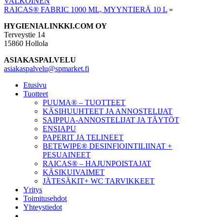
VALKOINEN
RAICAS® FABRIC 1000 ML, MYYNTIERÄ 10 L
»
Footer
HYGIENIALINKKI.COM OY
Terveystie 14
15860 Hollola
ASIAKASPALVELU
asiakaspalvelu@spmarket.fi
Etusivu
Tuotteet
PUUMA® – TUOTTEET
KÄSIHUUHTEET JA ANNOSTELIJAT
SAIPPUA-ANNOSTELIJAT JA TÄYTÖT
ENSIAPU
PAPERIT JA TELINEET
BETEWIPE® DESINFIOINTILIINAT +
PESUAINEET
RAICAS® – HAJUNPOISTAJAT
KÄSIKUIVAIMET
JÄTESÄKIT+ WC TARVIKKEET
Yritys
Toimitusehdot
Yhteystiedot