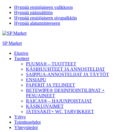
Hyppää ensisijaiseen valikkoon
Hyppää pääsisältöön
Hyppää ensisijaiseen sivupalkkiin
Hyppää alatunnisteeseen
SP Market
Etusivu
Tuotteet
PUUMA® – TUOTTEET
KÄSIHUUHTEET JA ANNOSTELIJAT
SAIPPUA-ANNOSTELIJAT JA TÄYTÖT
ENSIAPU
PAPERIT JA TELINEET
BETEWIPE® DESINFIOINTILIINAT +
PESUAINEET
RAICAS® – HAJUNPOISTAJAT
KÄSIKUIVAIMET
JÄTESÄKIT+ WC TARVIKKEET
Yritys
Toimitusehdot
Yhteystiedot