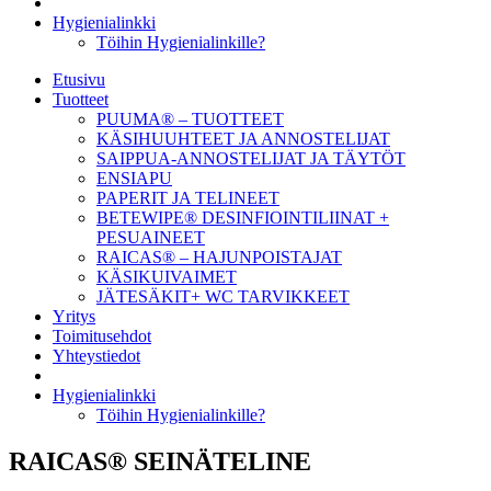
Hygienialinkki
Töihin Hygienialinkille?
Etusivu
Tuotteet
PUUMA® – TUOTTEET
KÄSIHUUHTEET JA ANNOSTELIJAT
SAIPPUA-ANNOSTELIJAT JA TÄYTÖT
ENSIAPU
PAPERIT JA TELINEET
BETEWIPE® DESINFIOINTILIINAT +
PESUAINEET
RAICAS® – HAJUNPOISTAJAT
KÄSIKUIVAIMET
JÄTESÄKIT+ WC TARVIKKEET
Yritys
Toimitusehdot
Yhteystiedot
Hygienialinkki
Töihin Hygienialinkille?
RAICAS® SEINÄTELINE