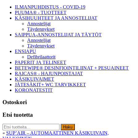
sivupalkki
ILMANPUHDISTUS - COVID-19
PUUMA® - TUOTTEET
KÄSIHUUHTEET JA ANNOSTELIJAT
Annostelijat
Täydennykset
SAIPPUA-ANNOSTELIJAT JA TÄYTÖT
Annostelijat
Täydennykset
ENSIAPU
Defibrilaattorit
PAPERIT JA TELINEET
BETEWIPE® DESINFIOINTILIINAT + PESUAINEET
RAICAS® - HAJUNPOISTAJAT
KÄSIKUIVAIMET
JÄTESÄKIT+ WC TARVIKKEET
KORONATESTIT
Ostoskori
Etsi tuotetta
Etsi:
Haku
«
SUP’AIR – AUTOMAATTINEN KÄSIKUIVAIN,