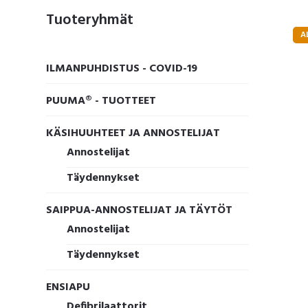
Ensisijainen
Tuoteryhmät
A
sivupalkki
ILMANPUHDISTUS - COVID-19
PUUMA® - TUOTTEET
KÄSIHUUHTEET JA ANNOSTELIJAT
Annostelijat
Täydennykset
SAIPPUA-ANNOSTELIJAT JA TÄYTÖT
Annostelijat
Täydennykset
ENSIAPU
Defibrilaattorit