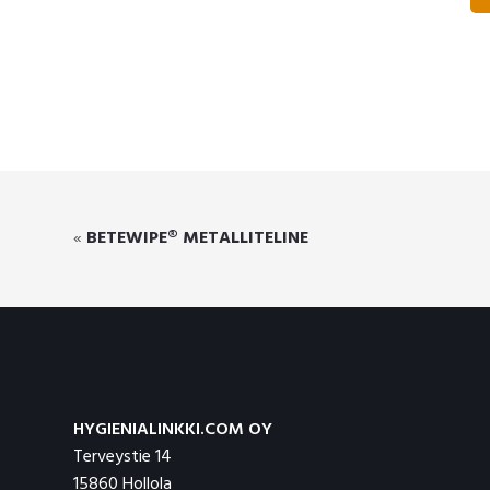
«
BETEWIPE® METALLITELINE
Footer
HYGIENIALINKKI.COM OY
Terveystie 14
15860 Hollola