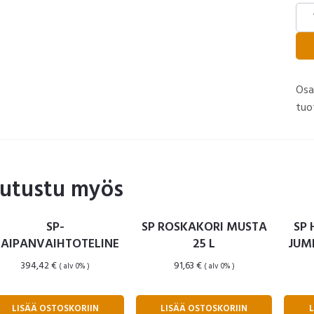
RAI
WC
VA
mää
Osa
tuo
utustu myös
SP-
SP ROSKAKORI MUSTA
SP 
AIPANVAIHTOTELINE
25 L
JUMB
394,42
€
91,63
€
( alv 0% )
( alv 0% )
LISÄÄ OSTOSKORIIN
LISÄÄ OSTOSKORIIN