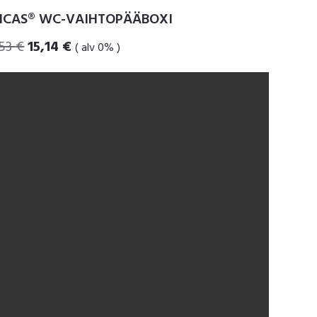
ICAS® WC-VAIHTOPÄÄBOXI
Alkuperäinen
Nykyinen
,53
€
15,14
€
( alv 0% )
hinta
hinta
oli:
on:
18,53 €.
15,14 €.