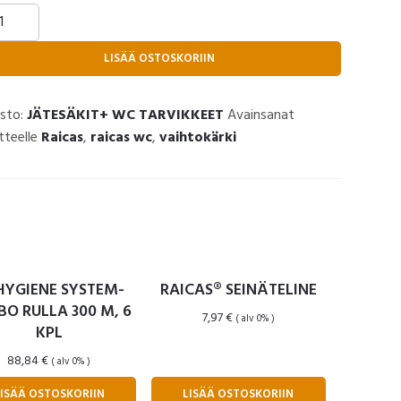
CAS®
-
IHTOPÄÄBOXI
LISÄÄ OSTOSKORIIN
rä
sto:
JÄTESÄKIT+ WC TARVIKKEET
Avainsanat
tteelle
Raicas
,
raicas wc
,
vaihtokärki
HYGIENE SYSTEM-
RAICAS® SEINÄTELINE
O RULLA 300 M, 6
7,97
€
( alv 0% )
KPL
88,84
€
( alv 0% )
LISÄÄ OSTOSKORIIN
LISÄÄ OSTOSKORIIN