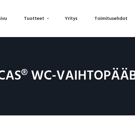
sivu
Tuotteet
Yritys
Toimitusehdot
CAS® WC-VAIHTOPÄÄ