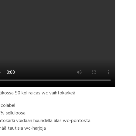
tikossa 50 kpl raicas wc vaihtokärkeä
Ecolabel
 % selluloosa
htokärki voidaan huuhdella alas wc-pöntöstä
enää tautisia wc-harjoja